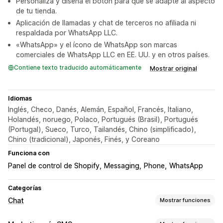
Personaliza y diseña el botón para que se adapte al aspecto
de tu tienda.
Aplicación de llamadas y chat de terceros no afiliada ni
respaldada por WhatsApp LLC.
«WhatsApp» y el ícono de WhatsApp son marcas
comerciales de WhatsApp LLC en EE. UU. y en otros países.
Contiene texto traducido automáticamente
Mostrar original
Idiomas
Inglés, Checo, Danés, Alemán, Español, Francés, Italiano,
Holandés, noruego, Polaco, Portugués (Brasil), Portugués
(Portugal), Sueco, Turco, Tailandés, Chino (simplificado),
Chino (tradicional), Japonés, Finés, y Coreano
Funciona con
Panel de control de Shopify
Messaging
Phone
WhatsApp
Categorías
Chat
Mostrar funciones
Mensajería en tiempo real