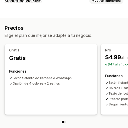
Marketing vía SMS
Mostrar funciones
Chat en vivo
Soporte por voz
Devolución de llamada
Campañas de gestión
Personalización
Mensajería bidireccional
Color y fuente
Emojis y stickers
Ventana del chat
Precios
Mensajes de bienvenida
Botones del chat
Elige el plan que mejor se adapte a tu negocio.
Gratis
Pro
$4.99
Gratis
al 
o $47 al año c
Funciones
Funciones
Botón flotante de llamada o WhatsApp
Botón flota
Opción de 4 colores y 2 estilos
Colores ilimi
Texto del bo
Efectos pre
Seguimiento