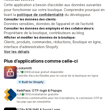
Cette application a besoin d’accéder aux données suivantes
pour fonctionner sur votre boutique. Comprendre pourquoi en
lisant la
politique de confidentialité
du développeur.
Consulter les données des clients:
Données sensibles, données de l’appareil et de l’activité
Consulter les données des employés et des collaborateurs:
Propriétaire de la boutique, contributeurs au blog
Afficher et modifier les données de la boutique:
Clients, produits, commandes, réductions, Boutique en ligne,
interface d'administration Shopify
Voir les détails
Plus d’applications comme celle-ci
Locksmith
étoile(s) sur 5
4,7
(286)
•
Essai gratuit disponible
286 avis au total
Contrôle d’accès flexible pour le canal de la boutique en ligne
Built for Shopify
KwikPass: OTP‑login & Popups
étoile(s) sur 5
4,8
(105)
•
Installation gratuite
105 avis au total
Fenêtres contextuelles pour les inscriptions, la connexion OTP et
les pop-ups de newsletter
OTP+ B2B SMS & Social Login