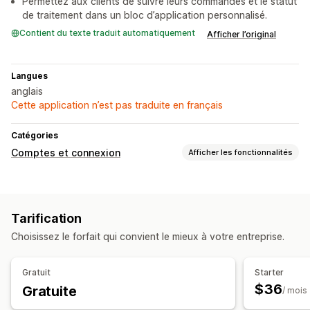
Permettez aux clients de suivre leurs commandes et le statut
de traitement dans un bloc d’application personnalisé.
Contient du texte traduit automatiquement
Afficher l’original
Langues
anglais
Cette application n’est pas traduite en français
Catégories
Comptes et connexion
Afficher les fonctionnalités
Connexion client
Mot de passe à usage unique (OTP)
Tarification
Gestion de compte
Choisissez le forfait qui convient le mieux à votre entreprise.
Portail d’accès aux comptes
Profils
Formulaires d’enregistrement
Gratuit
Starter
$36
Gratuite
Contrôle d’accès
/ mois
Restreindre l’accès
Masquer le contenu