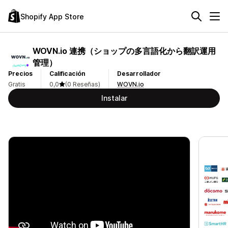
Shopify App Store
WOVN.io 連携（ショップの多言語化から翻訳運用
管理）
Precios
Calificación
Desarrollador
Gratis
0,0
(0 Reseñas)
WOVN.io
Instalar