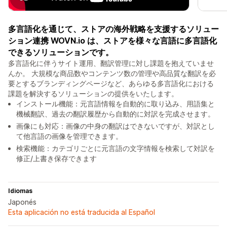
多言語化を通じて、ストアの海外戦略を支援するソリュー
ション連携 WOVN.io は、ストアを様々な言語に多言語化
できるソリューションです。
多言語化に伴うサイト運用、翻訳管理に対し課題を抱えていませ
んか。 大規模な商品数やコンテンツ数の管理や高品質な翻訳を必
要とするブランディングページなど、あらゆる多言語化における
課題を解決するソリューションの提供をいたします。
インストール機能：元言語情報を自動的に取り込み、用語集と
機械翻訳、過去の翻訳履歴から自動的に対訳を完成させます。
画像にも対応：画像の中身の翻訳はできないですが、対訳とし
て他言語の画像を管理できます。
検索機能：カテゴリごとに元言語の文字情報を検索して対訳を
修正/上書き保存できます
Idiomas
Japonés
Esta aplicación no está traducida al Español