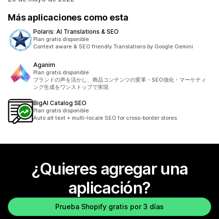
Más aplicaciones como esta
Polaris: AI Translations & SEO
Plan gratis disponible
Context aware & SEO friendly Translations by Google Gemini
Aganim
Plan gratis disponible
ブランドの声を活かし、商品コンテンツの変革・SEO強化・マーケティ
ング生成をワンストップで実現
BigAI Catalog SEO
Plan gratis disponible
Auto alt text + multi-locale SEO for cross-border stores
¿Quieres agregar una
aplicación?
Prueba Shopify gratis por 3 días