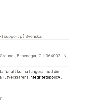
ekt support på Svenska.
a Ground,, Bhavnagar, GJ, 364002, IN
ata för att kunna fungera med din
ta i utvecklarens
integritetspolicy
.
:
r