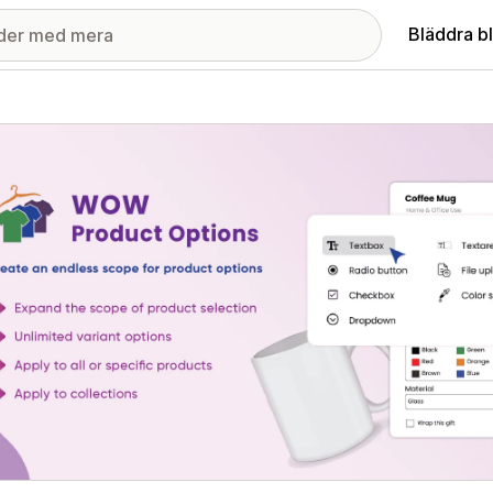
Bläddra b
ri med utvalda bilder