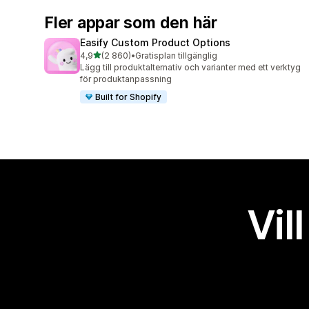
Fler appar som den här
Easify Custom Product Options
av 5 stjärnor
4,9
(2 860)
•
Gratisplan tillgänglig
2860 recensioner totalt
Lägg till produktalternativ och varianter med ett verktyg
för produktanpassning
Built for Shopify
Vil