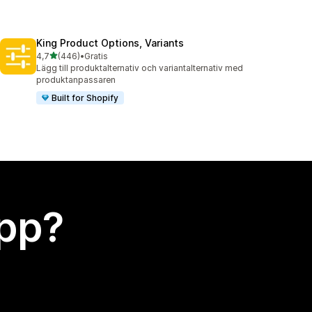
King Product Options, Variants
av 5 stjärnor
4,7
(446)
•
Gratis
446 recensioner totalt
Lägg till produktalternativ och variantalternativ med
produktanpassaren
Built for Shopify
app?