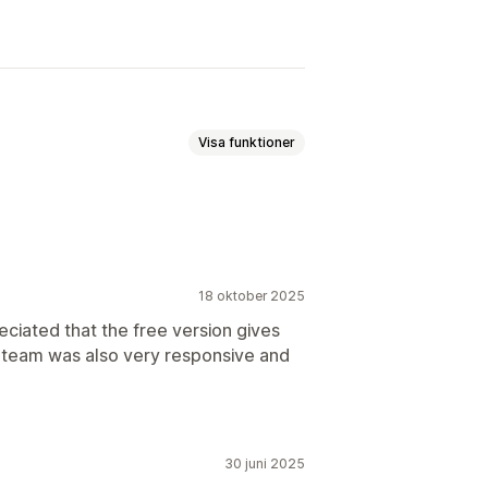
Visa funktioner
listor
Filuppladdning
Siffror
orlekstabeller
18 oktober 2025
ciated that the free version gives
 team was also very responsive and
30 juni 2025