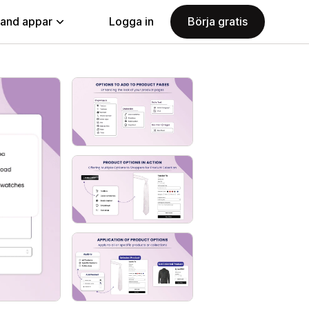
land appar
Logga in
Börja gratis