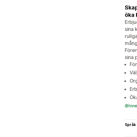
Skap
öka 
Erbju
sina 
rullg
många
Fören
sina 
För
Väl
Org
Erb
Öka
Inn
Språk