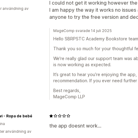
I could not get it working however the
r användning av
I am happy the way it works no issues
anyone to try the free version and de
MageComp svarade 14 juli 2025
Hello SBRPSTC Academy Bookstore team
Thank you so much for your thoughtful f
We're really glad our support team was ab
is now working as expected.
It’s great to hear you’re enjoying the app
recommendation. If you ever need further 
Best regards,
MageComp LLP
wi - Ropa de bebé
ina
the app doesnt work...
ter användning av