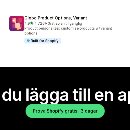
Globo Product Options, Variant
av 5 stjärnor
4,9
(4 726)
•
Gratisplan tillgänglig
4726 recensioner totalt
Product personalizer, customize products w/ variant
options
Built for Shopify
l du lägga till en 
Prova Shopify gratis i 3 dagar