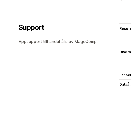
Support
Resur
Appsupport tillhandahålls av MageComp.
Utvec
Lanse
Dataå