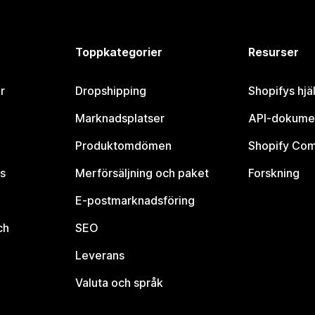
Toppkategorier
Resurser
r
Dropshipping
Shopifys hjä
Marknadsplatser
API-dokume
Produktomdömen
Shopify Co
s
Merförsäljning och paket
Forskning
E-postmarknadsföring
ch
SEO
Leverans
Valuta och språk