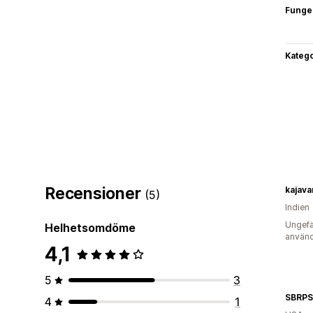
Funge
Katego
Recensioner
kajav
(5)
Indien
Ungefä
Helhetsomdöme
använd
4,1
5
3
4
1