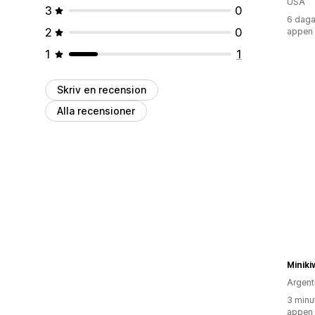
USA
3
0
6 daga
2
0
appen
1
1
Skriv en recension
Alla recensioner
Miniki
Argent
3 minu
appen