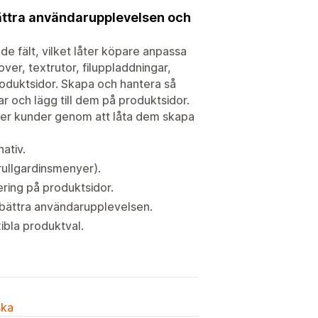
ättra användarupplevelsen och
e fält, vilket låter köpare anpassa
over, textrutor, filuppladdningar,
roduktsidor. Skapa och hantera så
r och lägg till dem på produktsidor.
ler kunder genom att låta dem skapa
ativ.
 rullgardinsmenyer).
ering på produktsidor.
örbättra användarupplevelsen.
ibla produktval.
ska