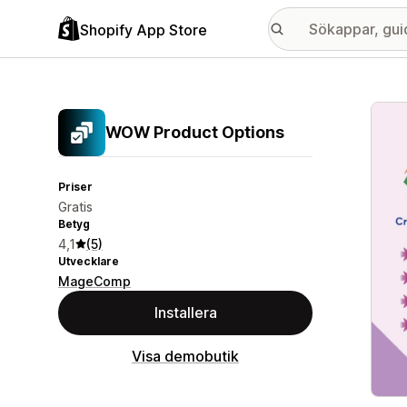
Shopify App Store
Galle
WOW Product Options
Priser
Gratis
Betyg
4,1
(5)
Utvecklare
MageComp
Installera
Visa demobutik