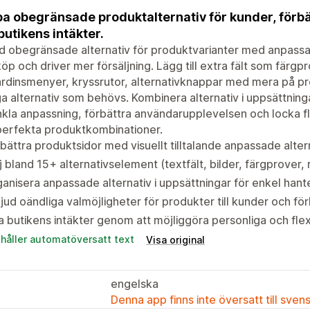
a obegränsade produktalternativ för kunder, förb
butikens intäkter.
d obegränsade alternativ för produktvarianter med anpassad
köp och driver mer försäljning. Lägg till extra fält som färgpr
ardinsmenyer, kryssrutor, alternativknappar med mera på p
 alternativ som behövs. Kombinera alternativ i uppsättninga
kla anpassning, förbättra användarupplevelsen och locka f
perfekta produktkombinationer.
bättra produktsidor med visuellt tilltalande anpassade altern
j bland 15+ alternativselement (textfält, bilder, färgprover,
anisera anpassade alternativ i uppsättningar för enkel hant
jud oändliga valmöjligheter för produkter till kunder och f
 butikens intäkter genom att möjliggöra personliga och flex
ehåller automatöversatt text
Visa original
engelska
Denna app finns inte översatt till sven