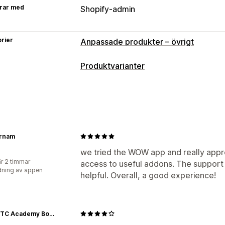
rar med
Shopify-admin
rier
Anpassade produkter – övrigt
Produktvarianter
Anpassning
Kryssrutor
Prover
Datum
Rullgardins
Alternativknappar
Anpassad text
St
Priser
arnam
Tillägg
we tried the WOW app and really appre
r 2 timmar
access to useful addons. The support
ning av appen
helpful. Overall, a good experience!
SBRPSTC Academy Bookstore