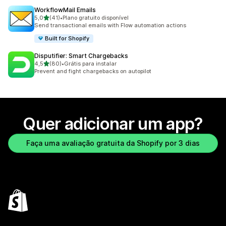
WorkflowMail Emails
de 5 estrelas
5,0
(41)
•
Plano gratuito disponível
41 avaliações ao todo
Send transactional emails with Flow automation actions
Built for Shopify
Disputifier: Smart Chargebacks
de 5 estrelas
4,5
(80)
•
Grátis para instalar
80 avaliações ao todo
Prevent and fight chargebacks on autopilot
Quer adicionar um app?
Faça uma avaliação gratuita da Shopify por 3 dias