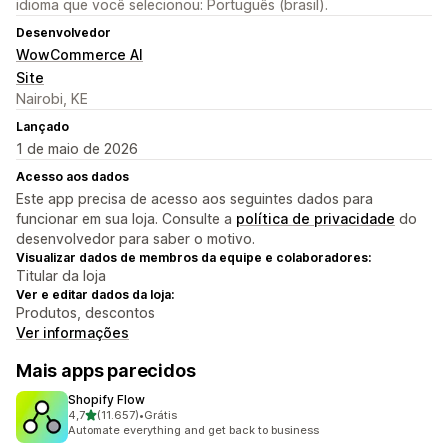
idioma que você selecionou: Português (brasil).
Desenvolvedor
WowCommerce AI
Site
Nairobi, KE
Lançado
1 de maio de 2026
Acesso aos dados
Este app precisa de acesso aos seguintes dados para
funcionar em sua loja. Consulte a
política de privacidade
do
desenvolvedor para saber o motivo.
Visualizar dados de membros da equipe e colaboradores:
Titular da loja
Ver e editar dados da loja:
Produtos, descontos
Ver informações
Mais apps parecidos
Shopify Flow
de 5 estrelas
4,7
(11.657)
•
Grátis
11657 avaliações ao todo
Automate everything and get back to business