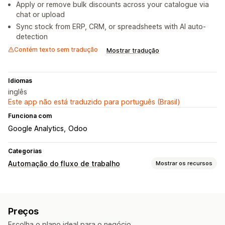
Apply or remove bulk discounts across your catalogue via
chat or upload
Sync stock from ERP, CRM, or spreadsheets with AI auto-
detection
Contém texto sem tradução
Mostrar tradução
Idiomas
inglês
Este app não está traduzido para português (Brasil)
Funciona com
Google Analytics
Odoo
Categorias
Automação do fluxo de trabalho
Mostrar os recursos
Personalização
Lógica condicional
Sincronização automática de dados
Preços
Fluxos de trabalho personalizados
Escolha o plano ideal para o negócio.