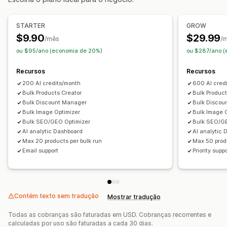
STARTER
GROW
$9.90
$29.99
/mês
/
ou $95/ano (economia de 20%)
ou $287/ano (
Recursos
Recursos
200 AI credits/month
600 AI cred
Bulk Products Creator
Bulk Product
Bulk Discount Manager
Bulk Discou
Bulk Image Optimizer
Bulk Image 
Bulk SEO/GEO Optimizer
Bulk SEO/GE
AI analytic Dashboard
AI analytic
Max 20 products per bulk run
Max 50 produ
Email support
Priority supp
Contém texto sem tradução
Mostrar tradução
Todas as cobranças são faturadas em USD. Cobranças recorrentes e
calculadas por uso são faturadas a cada 30 dias.