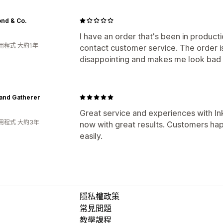
nd & Co.
I have an order that's been in product
用程式 大約1年
contact customer service. The order isn
disappointing and makes me look bad in
and Gatherer
Great service and experiences with In
用程式 大約3年
now with great results. Customers ha
easily.
隱私權政策
常見問題
教學課程