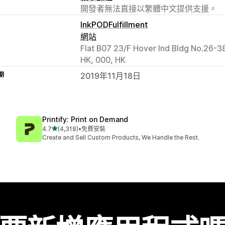
開發者無法直接以繁體中文提供支援。
InkPODFulfillment
網站
Flat B07 23/F Hover Ind Bldg No.26-3
HK, 000, HK
期
2019年11月18日
Printify: Print on Demand
滿分 5 顆星
4.7
(4,318)
•
免費安裝
共有 4318 則評價
Create and Sell Custom Products, We Handle the Rest.