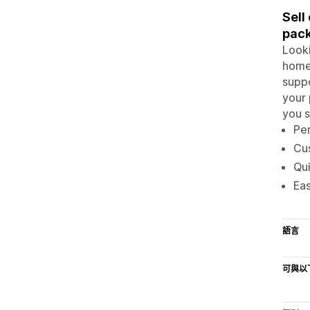
Sell
pack
Looki
home 
suppo
your 
you s
Per
Cus
Qui
Eas
語言
可與以