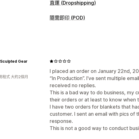
直運 (Dropshipping)
可銷售商品
隨需即印 (POD)
服飾與配件
包包與行李箱
家居與園藝
商品客製化
嬰幼兒商品
運動商品
寵物商品
汽車
私人標籤
客製化包材
設計工具
模型產
採購地點
商品
中國
 Sculpted Gear
滿版印花
包包
毛毯
服飾
帽子
鞋子
壁飾
I placed an order on January 22nd, 202
用程式 大約2個月
“In Production”. I’ve sent multiple em
運送選項
received no replies.
白標
自訂運送
全球出貨作業
分次運送
This is a bad way to do business, my 
their orders or at least to know when th
I have two orders for blankets that ha
customer. I sent an email with pics of
response.
This is not a good way to conduct bus