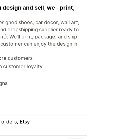
design and sell, we - print,
designed shoes, car decor, wall art,
nd dropshipping supplier ready to
nt). We’ll print, package, and ship
 customer can enjoy the design in
more customers
n customer loyalty
igns
t orders
Etsy