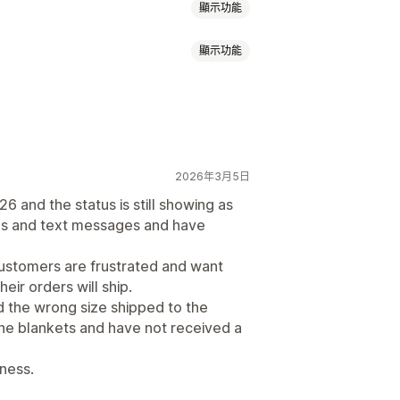
顯示功能
顯示功能
健康與美容
藝術與手工藝品
生器
裝箱贈品
個人化
自訂範本
2026年3月5日
飲料用品
節慶禮品
家飾
寵物商品
6 and the status is still showing as
ails and text messages and have
即時更新
全包定價
追蹤訂單
customers are frustrated and want
eir orders will ship.
d the wrong size shipped to the
 the blankets and have not received a
iness.