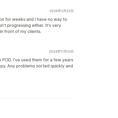
2026年2月25日
ion for weeks and I have no way to
't progressing either. It's very
 front of my clients.
2024年11月10日
k POD. I've used them for a few years
ppy. Any problems sorted quickly and