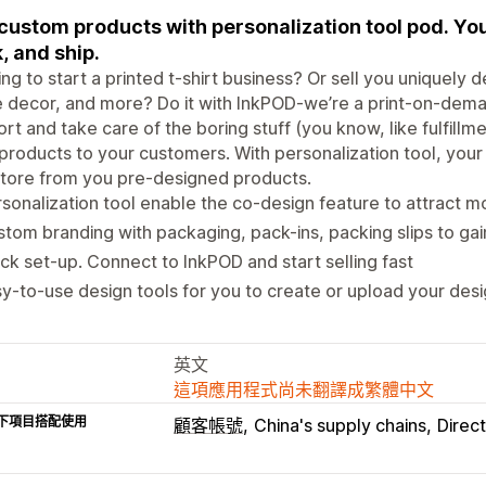
 custom products with personalization tool pod. You 
, and ship.
ng to start a printed t-shirt business? Or sell you uniquely 
decor, and more? Do it with InkPOD-we’re a print-on-dema
rt and take care of the boring stuff (you know, like fulfillme
products to your customers. With personalization tool, your
tore from you pre-designed products.
sonalization tool enable the co-design feature to attract 
tom branding with packaging, pack-ins, packing slips to gai
ck set-up. Connect to InkPOD and start selling fast
y-to-use design tools for you to create or upload your des
英文
這項應用程式尚未翻譯成繁體中文
下項目搭配使用
顧客帳號
China's supply chains
Direc