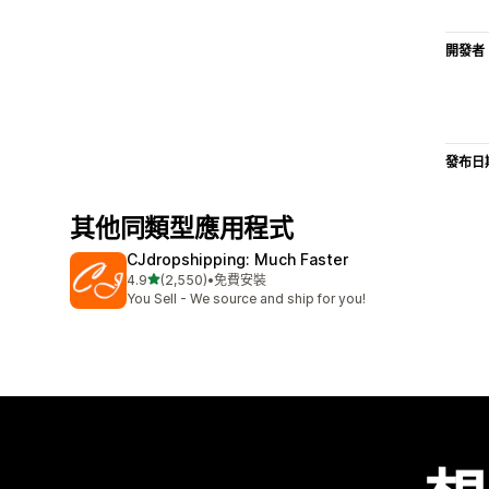
開發者
發布日
其他同類型應用程式
CJdropshipping: Much Faster
滿分 5 顆星
4.9
(2,550)
•
免費安裝
共有 2550 則評價
You Sell - We source and ship for you!