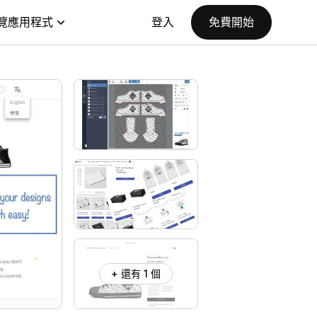
覽應用程式
登入
免費開始
+ 還有 1 個