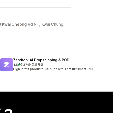
8 Kwai Cheong Rd NT, Kwai Chung,
Zendrop: AI Dropshipping & POD
滿分 5 顆星
4.5
(1,174)
•
免費安裝
共有 1174 則評價
High-profit products. US suppliers. Fast fulfillment. POD.