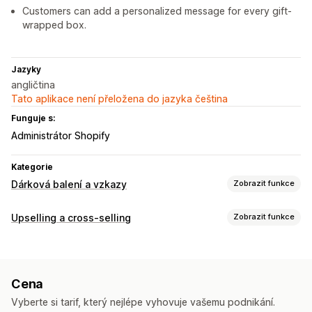
Customers can add a personalized message for every gift-
wrapped box.
Jazyky
angličtina
Tato aplikace není přeložena do jazyka čeština
Funguje s:
Administrátor Shopify
Kategorie
Dárková balení a vzkazy
Zobrazit funkce
Možnosti dárků
Upselling a cross-selling
Zobrazit funkce
Dárkové balení
Dárkové krabičky
Dárkové zprávy
Přizpůsobení
Poznámky
Dárkové karty
Upselling v košíku
Upselling na stránce produktu
Přizpůsobení
Cena
Doplňky jedním kliknutím
Výsuvný košík
Vlastní CSS
Automatické označování
Dárkový widget
Vlastní design
Vyberte si tarif, který nejlépe vyhovuje vašemu podnikání.
Vlastní HTML
Více jazyků