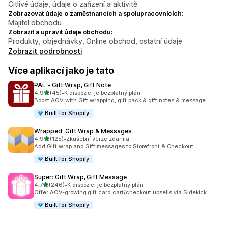
Citlivé údaje, údaje o zařízení a aktivitě
Zobrazovat údaje o zaměstnancích a spolupracovnících:
Majitel obchodu
Zobrazit a upravit údaje obchodu:
Produkty, objednávky, Online obchod, ostatní údaje
Zobrazit podrobnosti
Více aplikací jako je tato
PAL ‑ Gift Wrap, Gift Note
z 5 hvězd
4,9
(45)
•
K dispozici je bezplatný plán
Celkový počet recenzí: 45
Boost AOV with Gift wrapping, gift pack & gift notes & message
Built for Shopify
Wrapped: Gift Wrap & Messages
z 5 hvězd
4,9
(125)
•
Zkušební verze zdarma
Celkový počet recenzí: 125
Add Gift wrap and Gift messages to Storefront & Checkout
Built for Shopify
Super: Gift Wrap, Gift Message
z 5 hvězd
4,7
(246)
•
K dispozici je bezplatný plán
Celkový počet recenzí: 246
Offer AOV-growing gift card cart/checkout upsells via Sidekick
Built for Shopify