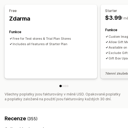
Vlastní kód
Nabídky a doporučení
Free
Starter
Dárkové balení
Doplňky produktů
Balíčky
$3.99
Zdarma
/ m
Analytika
Funkce
Funkce
Konverzní poměry
Custom Imag
Free for Test stores & Trial Plan Stores
Allow Gift 
Includes all features of Starter Plan
Available on
Exclude Gift
Gift Box Ups
7denní zkušeb
Všechny poplatky jsou fakturovány v měně USD. Opakované poplatky
a poplatky založené na použití jsou fakturovány každých 30 dní.
Recenze
(355)