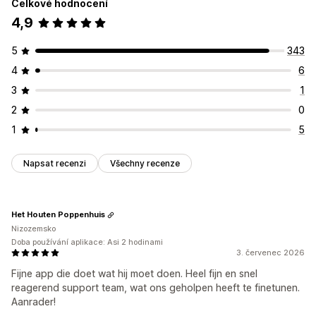
Celkové hodnocení
4,9
5
343
4
6
3
1
2
0
1
5
Napsat recenzi
Všechny recenze
Het Houten Poppenhuis
Nizozemsko
Doba používání aplikace: Asi 2 hodinami
3. červenec 2026
Fijne app die doet wat hij moet doen. Heel fijn en snel
reagerend support team, wat ons geholpen heeft te finetunen.
Aanrader!