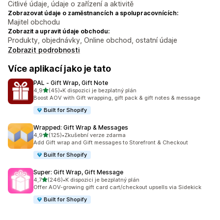
Citlivé údaje, údaje o zařízení a aktivitě
Zobrazovat údaje o zaměstnancích a spolupracovnících:
Majitel obchodu
Zobrazit a upravit údaje obchodu:
Produkty, objednávky, Online obchod, ostatní údaje
Zobrazit podrobnosti
Více aplikací jako je tato
PAL ‑ Gift Wrap, Gift Note
z 5 hvězd
4,9
(45)
•
K dispozici je bezplatný plán
Celkový počet recenzí: 45
Boost AOV with Gift wrapping, gift pack & gift notes & message
Built for Shopify
Wrapped: Gift Wrap & Messages
z 5 hvězd
4,9
(125)
•
Zkušební verze zdarma
Celkový počet recenzí: 125
Add Gift wrap and Gift messages to Storefront & Checkout
Built for Shopify
Super: Gift Wrap, Gift Message
z 5 hvězd
4,7
(246)
•
K dispozici je bezplatný plán
Celkový počet recenzí: 246
Offer AOV-growing gift card cart/checkout upsells via Sidekick
Built for Shopify