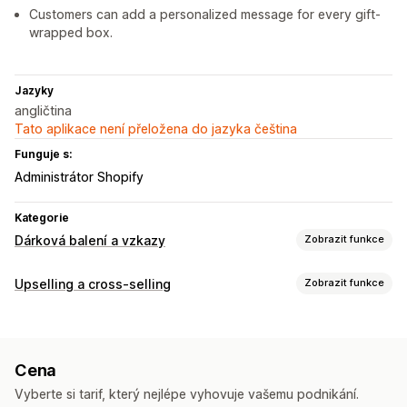
Customers can add a personalized message for every gift-
wrapped box.
Jazyky
angličtina
Tato aplikace není přeložena do jazyka čeština
Funguje s:
Administrátor Shopify
Kategorie
Dárková balení a vzkazy
Zobrazit funkce
Možnosti dárků
Upselling a cross-selling
Zobrazit funkce
Dárkové balení
Dárkové krabičky
Dárkové zprávy
Přizpůsobení
Poznámky
Dárkové karty
Upselling v košíku
Upselling na stránce produktu
Přizpůsobení
Cena
Doplňky jedním kliknutím
Výsuvný košík
Vlastní CSS
Automatické označování
Dárkový widget
Vlastní design
Vyberte si tarif, který nejlépe vyhovuje vašemu podnikání.
Vlastní HTML
Více jazyků