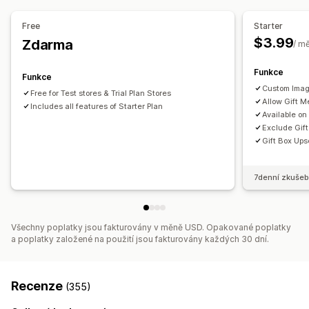
Vlastní kód
Nabídky a doporučení
Free
Starter
Dárkové balení
Doplňky produktů
Balíčky
$3.99
Zdarma
/ m
Analytika
Funkce
Funkce
Konverzní poměry
Custom Imag
Free for Test stores & Trial Plan Stores
Allow Gift 
Includes all features of Starter Plan
Available on
Exclude Gift
Gift Box Ups
7denní zkušeb
Všechny poplatky jsou fakturovány v měně USD. Opakované poplatky
a poplatky založené na použití jsou fakturovány každých 30 dní.
Recenze
(355)