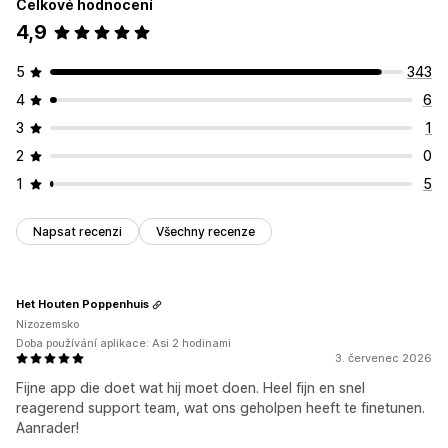
Celkové hodnocení
4,9
5
343
4
6
3
1
2
0
1
5
Napsat recenzi
Všechny recenze
Het Houten Poppenhuis
Nizozemsko
Doba používání aplikace: Asi 2 hodinami
3. červenec 2026
Fijne app die doet wat hij moet doen. Heel fijn en snel
reagerend support team, wat ons geholpen heeft te finetunen.
Aanrader!