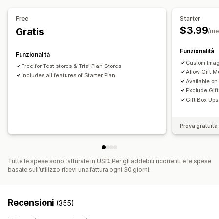
Design personalizzato
Codice personalizzato
Offerte e raccomandazioni
Free
Starter
Confezione regalo
Componenti aggiuntivi del prodotto
$3.99
Gratis
/me
Pacchetti
Funzionalità
Funzionalità
Analisi
Custom Imag
Free for Test stores & Trial Plan Stores
Tassi di conversione
Allow Gift 
Includes all features of Starter Plan
Available on
Exclude Gift
Gift Box Ups
Prova gratuita 
Tutte le spese sono fatturate in USD. Per gli addebiti ricorrenti e le spese
basate sull’utilizzo ricevi una fattura ogni 30 giorni.
Recensioni
(355)