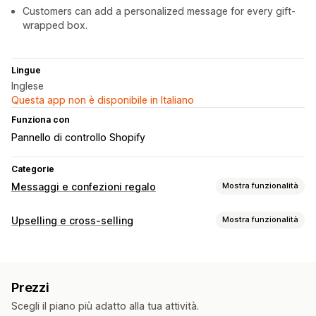
Customers can add a personalized message for every gift-
wrapped box.
Lingue
Inglese
Questa app non è disponibile in Italiano
Funziona con
Pannello di controllo Shopify
Categorie
Messaggi e confezioni regalo
Mostra funzionalità
Opzioni regalo
Upselling e cross-selling
Mostra funzionalità
Confezione regalo
Scatole e cofanetti regalo
Personalizzazione
Messaggi per i regali
Note
Buoni regalo
Upselling nel carrello
Upselling nella pagina del prodotto
Personalizzazione
Prezzi
Componenti aggiuntivi con un clic
Finestra del carrello
Aggiunta di tag automatica
Widget per i regali
Scegli il piano più adatto alla tua attività.
CSS personalizzato
HTML personalizzato
Multilingua