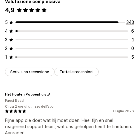
Valutazione complessiva
4,9
5
343
4
6
3
1
2
0
1
5
Scrivi una recensione
Tutte le recensioni
Het Houten Poppenhuis
Paesi Bassi
Circa 2 ore di utilizzo dell’app
3 luglio 2026
Fijne app die doet wat hij moet doen. Heel fijn en snel
reagerend support team, wat ons geholpen heeft te finetunen.
Aanrader!