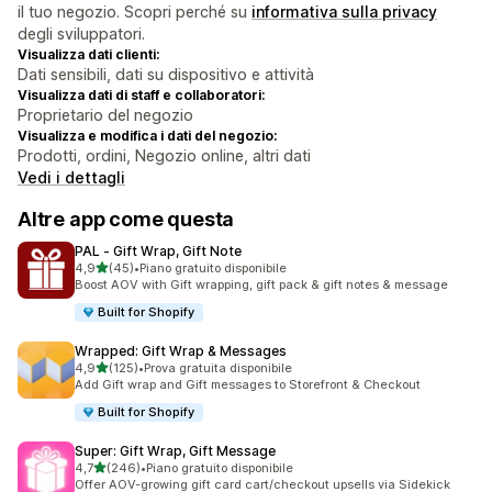
il tuo negozio. Scopri perché su
informativa sulla privacy
degli sviluppatori.
Visualizza dati clienti:
Dati sensibili, dati su dispositivo e attività
Visualizza dati di staff e collaboratori:
Proprietario del negozio
Visualizza e modifica i dati del negozio:
Prodotti, ordini, Negozio online, altri dati
Vedi i dettagli
Altre app come questa
PAL ‑ Gift Wrap, Gift Note
stelle su 5
4,9
(45)
•
Piano gratuito disponibile
45 recensioni totali
Boost AOV with Gift wrapping, gift pack & gift notes & message
Built for Shopify
Wrapped: Gift Wrap & Messages
stelle su 5
4,9
(125)
•
Prova gratuita disponibile
125 recensioni totali
Add Gift wrap and Gift messages to Storefront & Checkout
Built for Shopify
Super: Gift Wrap, Gift Message
stelle su 5
4,7
(246)
•
Piano gratuito disponibile
246 recensioni totali
Offer AOV-growing gift card cart/checkout upsells via Sidekick