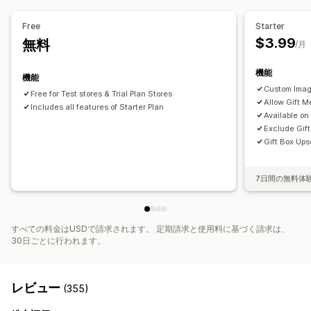
カスタムコード
オファーとおすすめ
Free
Starter
ギフト包装
商品アドオン
バンドル
$3.99
無料
/月
分析
機能
機能
コンバージョン率
Custom Imag
Free for Test stores & Trial Plan Stores
Allow Gift 
Includes all features of Starter Plan
Available on
Exclude Gift
Gift Box Ups
7日間の無料体
すべての料金はUSDで請求されます。 定期請求と使用料に基づく請求は、
30日ごとに行われます。
レビュー
(355)