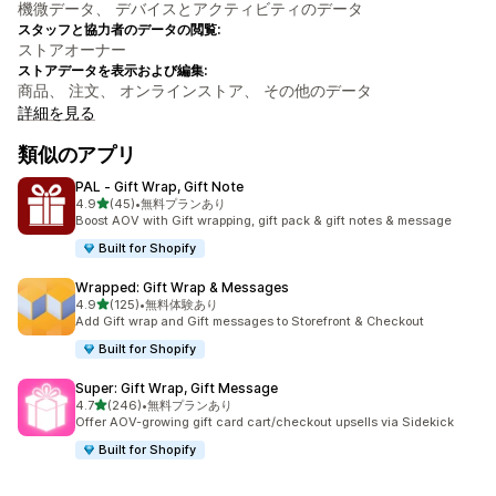
機微データ、 デバイスとアクティビティのデータ
スタッフと協力者のデータの閲覧:
ストアオーナー
ストアデータを表示および編集:
商品、 注文、 オンラインストア、 その他のデータ
詳細を見る
類似のアプリ
PAL ‑ Gift Wrap, Gift Note
5つ星中
4.9
(45)
•
無料プランあり
合計レビュー数：45件
Boost AOV with Gift wrapping, gift pack & gift notes & message
Built for Shopify
Wrapped: Gift Wrap & Messages
5つ星中
4.9
(125)
•
無料体験あり
合計レビュー数：125件
Add Gift wrap and Gift messages to Storefront & Checkout
Built for Shopify
Super: Gift Wrap, Gift Message
5つ星中
4.7
(246)
•
無料プランあり
合計レビュー数：246件
Offer AOV-growing gift card cart/checkout upsells via Sidekick
Built for Shopify