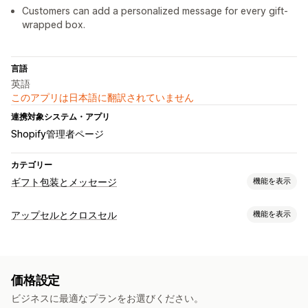
Customers can add a personalized message for every gift-
wrapped box.
言語
英語
このアプリは日本語に翻訳されていません
連携対象システム・アプリ
Shopify管理者ページ
カテゴリー
ギフト包装とメッセージ
機能を表示
ギフトオプション
アップセルとクロスセル
機能を表示
ギフト包装
ギフトボックス
ギフトメッセージ
メモ
カスタマイズ
ギフトカード
カートでのアップセル
商品ページでのアップセル
カスタマイズ
価格設定
ワンクリックアドオン
カートドロワー
カスタムCSS
自動タグ付け
ギフトウィジェット
カスタムデザイン
ビジネスに最適なプランをお選びください。
カスタムHTML
複数言語