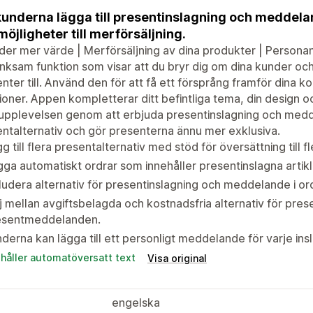
kunderna lägga till presentinslagning och meddela
 möjligheter till merförsäljning.
der mer värde | Merförsäljning av dina produkter | Persona
ksam funktion som visar att du bryr dig om dina kunder o
nter till. Använd den för att få ett försprång framför dina k
ioner. Appen kompletterar ditt befintliga tema, din design oc
upplevelsen genom att erbjuda presentinslagning och med
ntalternativ och gör presenterna ännu mer exklusiva.
g till flera presentalternativ med stöd för översättning till f
ga automatiskt ordrar som innehåller presentinslagna artik
ludera alternativ för presentinslagning och meddelande i or
j mellan avgiftsbelagda och kostnadsfria alternativ för prese
esentmeddelanden.
derna kan lägga till ett personligt meddelande för varje ins
ehåller automatöversatt text
Visa original
engelska