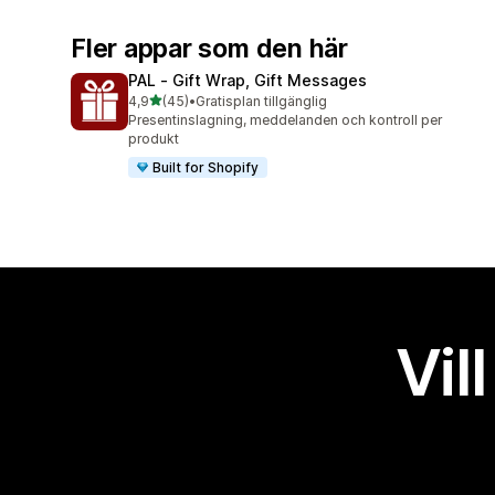
Fler appar som den här
PAL ‑ Gift Wrap, Gift Messages
av 5 stjärnor
4,9
(45)
•
Gratisplan tillgänglig
45 recensioner totalt
Presentinslagning, meddelanden och kontroll per
produkt
Built for Shopify
Vil