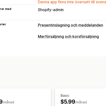
Denna app finns inte översatt till sven
rar med
Shopify-admin
rier
Presentinslagning och meddelanden
Gåvoalternativ
Merförsäljning och korsförsäljning
Presentinslagning
Presentlådor
Gåv
Anpassning
Presentkort
Merförsäljning i varukorg
Merförsäljn
Anpassning
Tillägg på ett klick
Varukorgspanel
Automatisk taggning
Gåvowidget
A
Flera språk
Erbjudanden och rekommendationer
Presentinslagning
Produkttillägg
Pa
Analysverktyg
Basic
Konverteringsgrad
9
$5.99
/månad
/månad