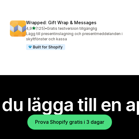
Wrapped: Gift Wrap & Messages
av 5 stjärnor
4,9
(125)
•
Gratis testversion tillgänglig
125 recensioner totalt
Lägg till presentinslagning och presentmeddelanden i
skyltfönster och kassa
Built for Shopify
l du lägga till en 
Prova Shopify gratis i 3 dagar