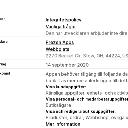
ser
Integritetspolicy
Vanliga frågor
Den här utvecklaren erbjuder inte dir
klare
Prezen Apps
Webbplats
2270 Becket Cir, Stow, OH, 44224, U
ring
14 september 2020
tkomst
Appen behöver tillgång till följande d
butik. Läs mer om anledningen till det
Visa kunduppgifter:
Känsliga uppgifter, enhets- och aktivi
Visa personal- och medarbetaruppgifter
Butiksägare
Visa och redigera butiksuppgifter:
Produkter, ordrar, Webbshop, övriga u
Mer information