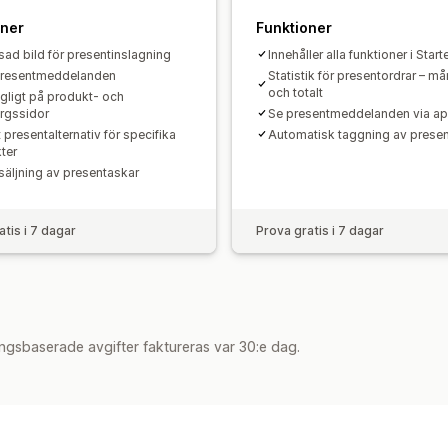
oner
Funktioner
ad bild för presentinslagning
Innehåller alla funktioner i Star
 presentmeddelanden
Statistik för presentordrar – m
och totalt
ngligt på produkt- och
rgssidor
Se presentmeddelanden via a
 presentalternativ för specifika
Automatisk taggning av presen
ter
säljning av presentaskar
atis i 7 dagar
Prova gratis i 7 dagar
ngsbaserade avgifter faktureras var 30:e dag.