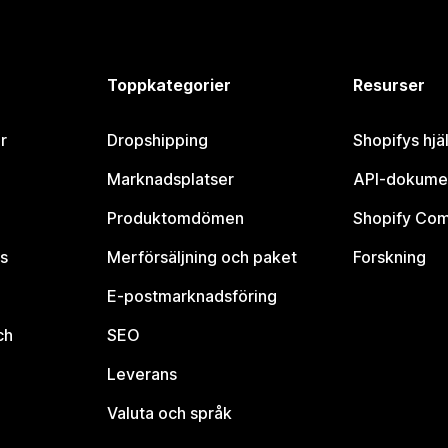
Toppkategorier
Resurser
r
Dropshipping
Shopifys hjä
Marknadsplatser
API-dokume
Produktomdömen
Shopify Co
s
Merförsäljning och paket
Forskning
E-postmarknadsföring
ch
SEO
Leverans
Valuta och språk