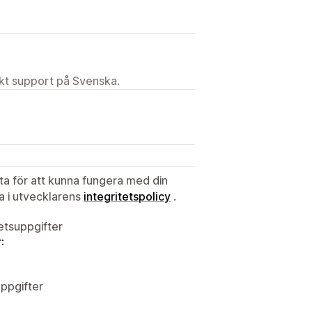
ekt support på Svenska.
S
ata för att kunna fungera med din
ta i utvecklarens
integritetspolicy
.
tetsuppgifter
:
ppgifter