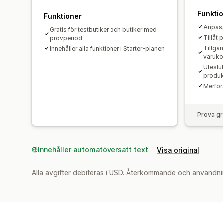
Funkti
Funktioner
Anpass
Gratis för testbutiker och butiker med
Tillåt
provperiod
Tillgä
Innehåller alla funktioner i Starter-planen
varuko
Uteslut
produk
Merför
Prova gr
Innehåller automatöversatt text
Visa original
Alla avgifter debiteras i USD. Återkommande och användni