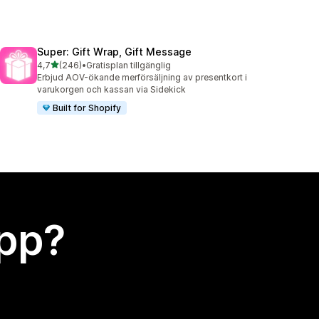
Super: Gift Wrap, Gift Message
av 5 stjärnor
4,7
(246)
•
Gratisplan tillgänglig
246 recensioner totalt
Erbjud AOV-ökande merförsäljning av presentkort i
varukorgen och kassan via Sidekick
Built for Shopify
app?