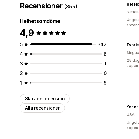
Recensioner
Het H
(355)
Nederl
Ungefä
Helhetsomdöme
använd
4,9
5
343
Evori
Singap
4
6
25 dag
3
1
appen
2
0
1
5
Skriv en recension
Yoder
Alla recensioner
USA
Ungefä
appen