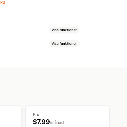
ska
Visa funktioner
Visa funktioner
omeddelanden
Anteckningar
ing på produktsidan
Anpassad CSS
Anpassad HTML
npassad design
Anpassad kod
ket
Pro
$7.99
/månad