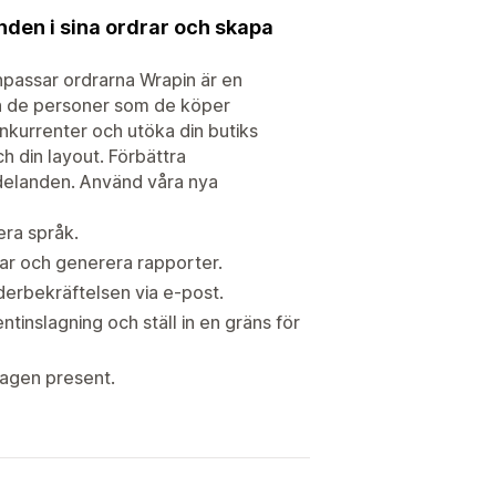
nden i sina ordrar och skapa
npassar ordrarna Wrapin är en
ch de personer som de köper
onkurrenter och utöka din butiks
h din layout. Förbättra
delanden. Använd våra nya
lera språk.
lar och generera rapporter.
derbekräftelsen via e-post.
ntinslagning och ställ in en gräns för
lagen present.