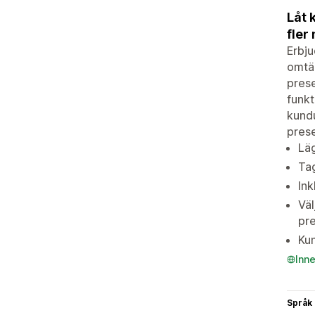
Låt 
fler
Erbju
omtän
prese
funkt
kund
prese
Läg
Tag
Ink
Väl
pr
Kun
Inn
Språk