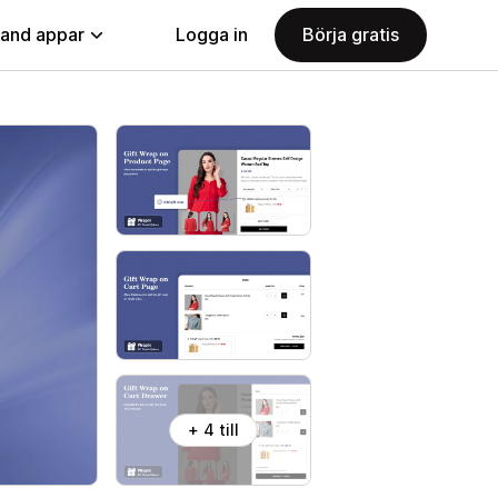
land appar
Logga in
Börja gratis
+ 4 till