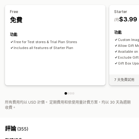
禮品包裝
商品附加元件
套裝組合
Free
Starter
$3.99
免費
分析
/月
轉換率
功能
功能
Custom Imag
Free for Test stores & Trial Plan Stores
Allow Gift 
Includes all features of Starter Plan
Available on
Exclude Gift
Gift Box Ups
7 天免費試用
所有費用均以 USD 計價。 定期費用和依使用量計費方案，均以 30 天為週期
收費。
評論
(355)