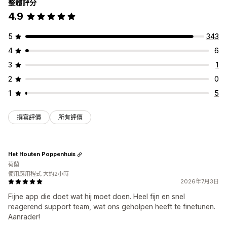
整體評分
4.9
5
343
4
6
3
1
2
0
1
5
撰寫評價
所有評價
Het Houten Poppenhuis
荷蘭
使用應用程式 大約2小時
2026年7月3日
Fijne app die doet wat hij moet doen. Heel fijn en snel
reagerend support team, wat ons geholpen heeft te finetunen.
Aanrader!