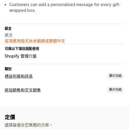
Customers can add a personalized message for every gift-
wrapped box.
語言
英文
這項應用程式尚未翻譯成繁體中文
可與以下項目搭配使用
Shopify 管理介面
類別
禮品包裝和訊息
顯示功能
禮品選項
追加銷售和交叉銷售
顯示功能
禮品包裝
禮盒
禮品訊息
備註
禮品卡
自訂
自訂
購物車追加銷售
產品頁面追加銷售
一鍵加入商品
購物車
自動標記
禮品小工具
自訂設計
自訂代碼
定價
自訂 CSS
自訂 HTML
多國語言
選擇最適合您業務的方案。
銷售內容和建議