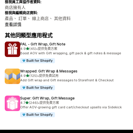
檢視員工與協作者資料:
商店擁有人
檢視與編輯商店資料:
產品、 訂單、 線上商店、 其他資料
查看詳情
其他同類型應用程式
PAL ‑ Gift Wrap, Gift Note
滿分 5 顆星
4.9
(45)
•
提供免費方案
共有 45 則評價
Boost AOV with Gift wrapping, gift pack & gift notes & message
Built for Shopify
Wrapped: Gift Wrap & Messages
滿分 5 顆星
4.9
(125)
•
提供免費試用
共有 125 則評價
Add Gift wrap and Gift messages to Storefront & Checkout
Built for Shopify
Super: Gift Wrap, Gift Message
滿分 5 顆星
4.7
(246)
•
提供免費方案
共有 246 則評價
Offer AOV-growing gift card cart/checkout upsells via Sidekick
Built for Shopify