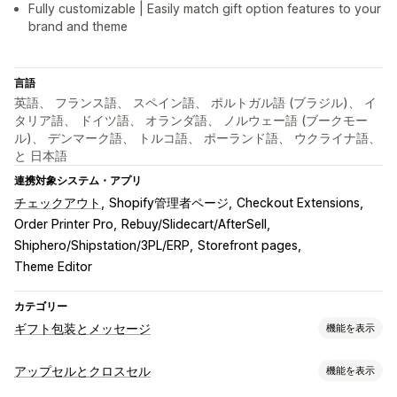
Fully customizable | Easily match gift option features to your
brand and theme
言語
英語、 フランス語、 スペイン語、 ポルトガル語 (ブラジル)、 イ
タリア語、 ドイツ語、 オランダ語、 ノルウェー語 (ブークモー
ル)、 デンマーク語、 トルコ語、 ポーランド語、 ウクライナ語、
と 日本語
連携対象システム・アプリ
チェックアウト
Shopify管理者ページ
Checkout Extensions
Order Printer Pro
Rebuy/Slidecart/AfterSell
Shiphero/Shipstation/3PL/ERP
Storefront pages
Theme Editor
カテゴリー
ギフト包装とメッセージ
機能を表示
ギフトオプション
アップセルとクロスセル
機能を表示
ギフト包装
ギフトボックス
ギフトメッセージ