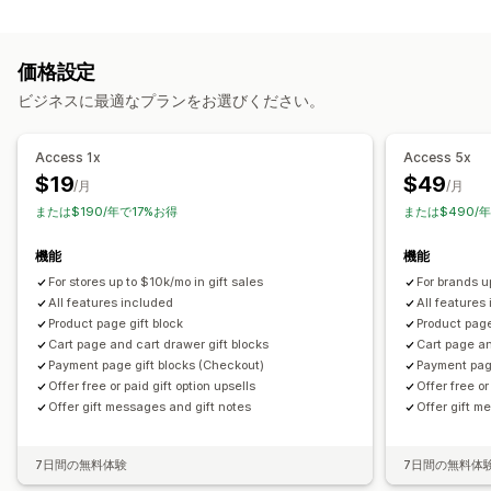
カスタマイズ
グリーティングカード
メモ
カートでのアップセル
チェックアウト時のアップセル
カスタマイズ
価格設定
商品ページでのアップセル
ワンクリックアドオン
自動タグ付け
複数言語
翻訳
ギフトウィジェット
ビジネスに最適なプランをお選びください。
カートドロワー
カスタムCSS
カスタムHTML
複数通貨
カスタムコード
複数言語
カスタムルール
Access 1x
Access 5x
オファーとおすすめ
$19
$49
/月
/月
保証
配送保証
無料ギフト
ギフト包装
商品アドオン
バンドル
または$190/年で17%お得
または$490/
優先処理
機能
機能
分析
For stores up to $10k/mo in gift sales
For brands u
クリックスルー率
コンバージョン率
最適化の提案
All features included
All features
Product page gift block
Product page
Cart page and cart drawer gift blocks
Cart page an
Payment page gift blocks (Checkout)
Payment pag
Offer free or paid gift option upsells
Offer free or
Offer gift messages and gift notes
Offer gift m
7日間の無料体験
7日間の無料体