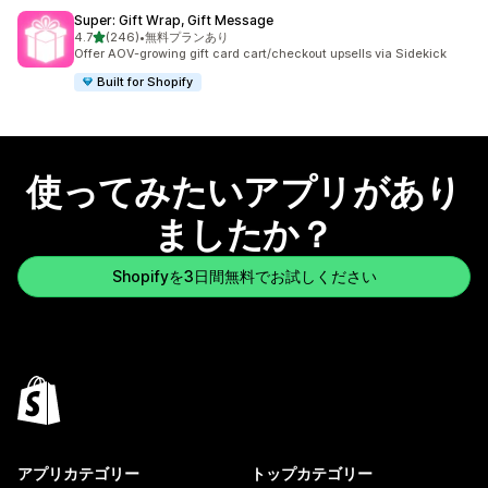
Super: Gift Wrap, Gift Message
5つ星中
4.7
(246)
•
無料プランあり
合計レビュー数：246件
Offer AOV-growing gift card cart/checkout upsells via Sidekick
Built for Shopify
使ってみたいアプリがあり
ましたか？
Shopifyを3日間無料でお試しください
アプリカテゴリー
トップカテゴリー