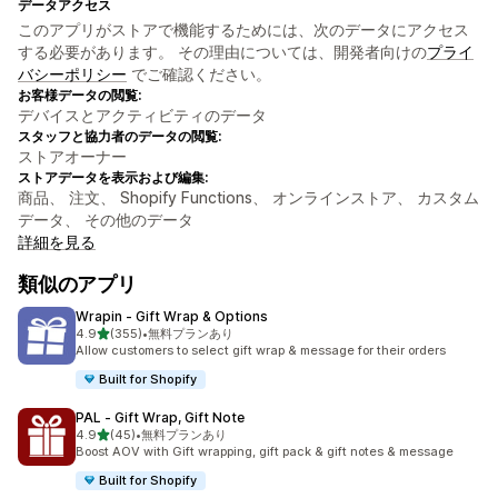
データアクセス
このアプリがストアで機能するためには、次のデータにアクセス
する必要があります。 その理由については、開発者向けの
プライ
バシーポリシー
でご確認ください。
お客様データの閲覧:
デバイスとアクティビティのデータ
スタッフと協力者のデータの閲覧:
ストアオーナー
ストアデータを表示および編集:
商品、 注文、 Shopify Functions、 オンラインストア、 カスタム
データ、 その他のデータ
詳細を見る
類似のアプリ
Wrapin ‑ Gift Wrap & Options
5つ星中
4.9
(355)
•
無料プランあり
合計レビュー数：355件
Allow customers to select gift wrap & message for their orders
Built for Shopify
PAL ‑ Gift Wrap, Gift Note
5つ星中
4.9
(45)
•
無料プランあり
合計レビュー数：45件
Boost AOV with Gift wrapping, gift pack & gift notes & message
Built for Shopify