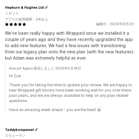
Hepburn & Hughes Ltd
イギリス
アプリの使用期間：2年以上
編集日：2026年6月2日
We've been really happy with Wrapped since we installed it a
couple of years ago and they have recently upgraded the app
to add new features. We had a few issues with transitioning
from our legacy plan onto the new plan (with the new features)
but Adam was extremely helpful as ever.
Alacart Appsが返信しました 2026年5月18日
Hi Zoe
Thank you for taking the time to update your review. We are happy to
hear Wrapped gift blocks have been working well for you over these
past years, and we are always available to help on any plan related
questions.
Have an amazing week ahead - you are the best! 😀
Teddykompaniet
スウェーデン