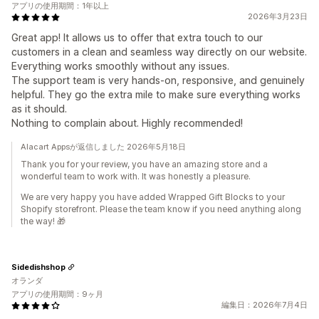
アプリの使用期間：1年以上
2026年3月23日
Great app! It allows us to offer that extra touch to our
customers in a clean and seamless way directly on our website.
Everything works smoothly without any issues.
The support team is very hands-on, responsive, and genuinely
helpful. They go the extra mile to make sure everything works
as it should.
Nothing to complain about. Highly recommended!
Alacart Appsが返信しました 2026年5月18日
Thank you for your review, you have an amazing store and a
wonderful team to work with. It was honestly a pleasure.
We are very happy you have added Wrapped Gift Blocks to your
Shopify storefront. Please the team know if you need anything along
the way! 🎁
Sidedishshop
オランダ
アプリの使用期間：9ヶ月
編集日：2026年7月4日