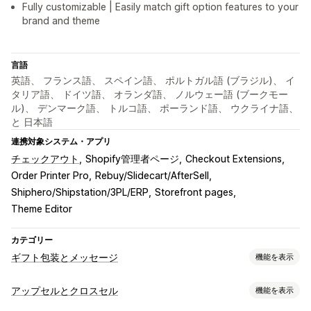
Fully customizable | Easily match gift option features to your
brand and theme
言語
英語、 フランス語、 スペイン語、 ポルトガル語 (ブラジル)、 イ
タリア語、 ドイツ語、 オランダ語、 ノルウェー語 (ブークモー
ル)、 デンマーク語、 トルコ語、 ポーランド語、 ウクライナ語、
と 日本語
連携対象システム・アプリ
チェックアウト
Shopify管理者ページ
Checkout Extensions
Order Printer Pro
Rebuy/Slidecart/AfterSell
Shiphero/Shipstation/3PL/ERP
Storefront pages
Theme Editor
カテゴリー
ギフト包装とメッセージ
機能を表示
ギフトオプション
アップセルとクロスセル
機能を表示
ギフト包装
ギフトボックス
ギフトメッセージ