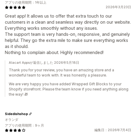
アプリの使用期間：1年以上
2026年3月23日
Great app! It allows us to offer that extra touch to our
customers in a clean and seamless way directly on our website.
Everything works smoothly without any issues.
The support team is very hands-on, responsive, and genuinely
helpful. They go the extra mile to make sure everything works
as it should.
Nothing to complain about. Highly recommended!
Alacart Appsが返信しました 2026年5月18日
Thank you for your review, you have an amazing store and a
wonderful team to work with. It was honestly a pleasure.
We are very happy you have added Wrapped Gift Blocks to your
Shopify storefront. Please the team know if you need anything along
the way! 🎁
Sidedishshop
オランダ
アプリの使用期間：9ヶ月
編集日：2026年7月4日