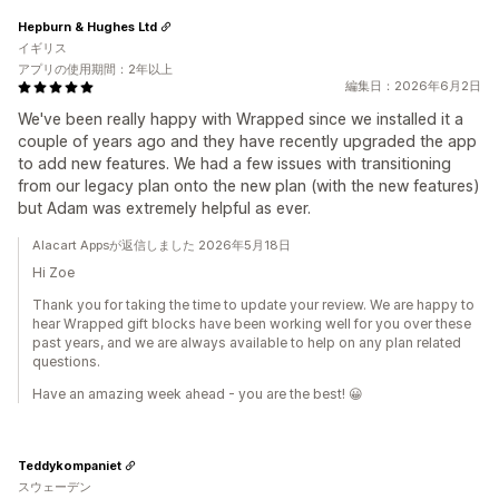
Hepburn & Hughes Ltd
イギリス
アプリの使用期間：2年以上
編集日：2026年6月2日
We've been really happy with Wrapped since we installed it a
couple of years ago and they have recently upgraded the app
to add new features. We had a few issues with transitioning
from our legacy plan onto the new plan (with the new features)
but Adam was extremely helpful as ever.
Alacart Appsが返信しました 2026年5月18日
Hi Zoe
Thank you for taking the time to update your review. We are happy to
hear Wrapped gift blocks have been working well for you over these
past years, and we are always available to help on any plan related
questions.
Have an amazing week ahead - you are the best! 😀
Teddykompaniet
スウェーデン