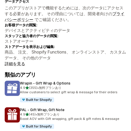
データアクセス
このアプリがストアで機能するためには、次のデータにアクセス
する必要があります。 その理由については、開発者向けの
プライ
バシーポリシー
でご確認ください。
お客様データの閲覧:
デバイスとアクティビティのデータ
スタッフと協力者のデータの閲覧:
ストアオーナー
ストアデータを表示および編集:
商品、 注文、 Shopify Functions、 オンラインストア、 カスタム
データ、 その他のデータ
詳細を見る
類似のアプリ
Wrapin ‑ Gift Wrap & Options
5つ星中
4.9
(355)
•
無料プランあり
合計レビュー数：355件
Allow customers to select gift wrap & message for their orders
Built for Shopify
PAL ‑ Gift Wrap, Gift Note
5つ星中
4.9
(45)
•
無料プランあり
合計レビュー数：45件
Boost AOV with Gift wrapping, gift pack & gift notes & message
Built for Shopify