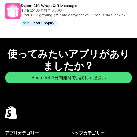
Super: Gift Wrap, Gift Message
5つ星中
4.7
(246)
•
無料プランあり
合計レビュー数：246件
Offer AOV-growing gift card cart/checkout upsells via Sidekick
Built for Shopify
使ってみたいアプリがあり
ましたか？
Shopifyを3日間無料でお試しください
アプリカテゴリー
トップカテゴリー