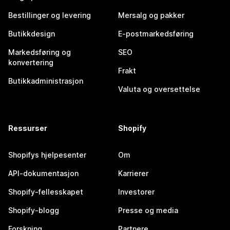
Bestillinger og levering
Mersalg og pakker
Butikkdesign
E-postmarkedsføring
Markedsføring og
SEO
konvertering
Frakt
Butikkadministrasjon
Valuta og oversettelse
Ressurser
Shopify
Shopifys hjelpesenter
Om
API-dokumentasjon
Karrierer
Shopify-fellesskapet
Investorer
Shopify-blogg
Presse og media
Forskning
Partnere