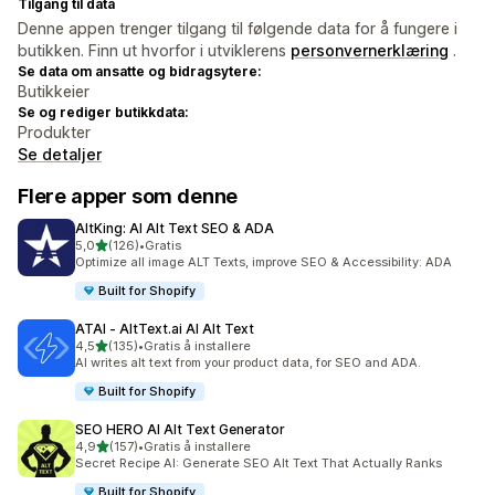
Tilgang til data
Denne appen trenger tilgang til følgende data for å fungere i
butikken. Finn ut hvorfor i utviklerens
personvernerklæring
.
Se data om ansatte og bidragsytere:
Butikkeier
Se og rediger butikkdata:
Produkter
Se detaljer
Flere apper som denne
AltKing: AI Alt Text SEO & ADA
av 5 stjerner
5,0
(126)
•
Gratis
Totalt 126 omtaler
Optimize all image ALT Texts, improve SEO & Accessibility: ADA
Built for Shopify
ATAI ‑ AltText.ai AI Alt Text
av 5 stjerner
4,5
(135)
•
Gratis å installere
Totalt 135 omtaler
AI writes alt text from your product data, for SEO and ADA.
Built for Shopify
SEO HERO AI Alt Text Generator
av 5 stjerner
4,9
(157)
•
Gratis å installere
Totalt 157 omtaler
Secret Recipe AI: Generate SEO Alt Text That Actually Ranks
Built for Shopify