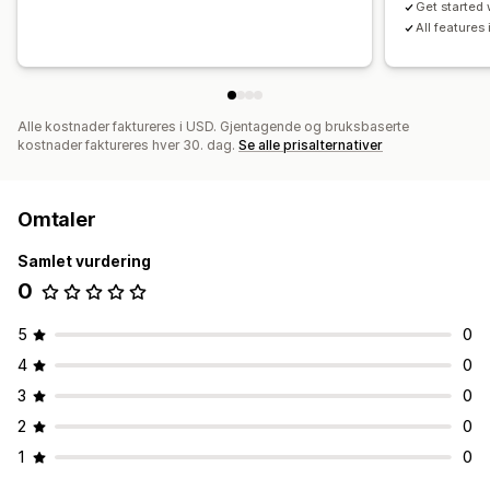
Get started 
All features
Alle kostnader faktureres i USD. Gjentagende og bruksbaserte
kostnader faktureres hver 30. dag.
Se alle prisalternativer
Omtaler
Samlet vurdering
0
5
0
4
0
3
0
2
0
1
0