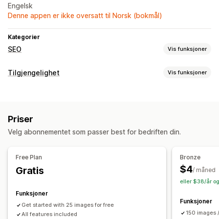
Engelsk
Denne appen er ikke oversatt til Norsk (bokmål)
Kategorier
SEO
Vis funksjoner
SEO-verktøy
Tilgjengelighet
Vis funksjoner
Bildekomprimering
Størrelsesendring av bilder
Samsvarstyper
Alternativtekst
Filnavn
AI-generering
URL-optimalisering
ADA
EAA
WCAG
Bildeoptimalisering
Hastighetsoptimalisering
Priser
Tilgjengelighetsverktøy
Velg abonnementet som passer best for bedriften din.
Alt. tekst
SEO
Drevet av kunstig intelligens
Free Plan
Bronze
$4
Gratis
/ måned
eller $38/år o
Funksjoner
Funksjoner
Get started with 25 images for free
150 images 
All features included