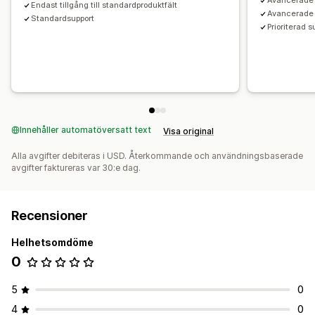
Avancerade p
Endast tillgång till standardproduktfält
Avancerade a
Standardsupport
Prioriterad s
Innehåller automatöversatt text
Visa original
Alla avgifter debiteras i USD. Återkommande och användningsbaserade
avgifter faktureras var 30:e dag.
Recensioner
Helhetsomdöme
0
5
0
4
0