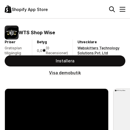
Shopify App Store
WTS Shop Wise
Priser
Betyg
Utvecklare
Gratisplan
(0
Webskitters Technology
0,0
tillgänglig
Recensioner)
Solutions Pvt. Ltd
Installera
Visa demobutik