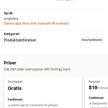
Språk
engelska
Denna app finns inte översatt till svenska
Kategorier
Produktjämförelser
Visa funktioner
Jämförelseverktyg
Jämförelsesida
Jämförelsetabell
Popup-fönster
Priser
Flera produkter
Specifikationer
Rekommendationer
Välj den plan som passar ditt företag bäst.
AI-rekommendationer
Markera skillnader
Visa och dölj
Bilder
Analysverktyg
Gratisplan
Basplan
Visningsalternativ
$19
Gratis
/månad
Tabellayout
Färger och teckensnitt
Mallar
Produktsida
Samlingssida
Mobilanpassning
Funktioner
Funktioner
Obegränsat 
Jämför upp till 3 produkter åt gången