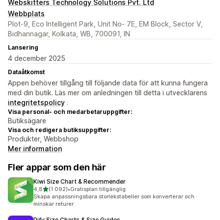
Webskitters Technology Solutions Pvt. Ltd
Webbplats
Plot-9, Eco Intelligent Park, Unit No- 7E, EM Block, Sector V,
Bidhannagar, Kolkata, WB, 700091, IN
Lansering
4 december 2025
Dataåtkomst
Appen behöver tillgång till följande data för att kunna fungera
med din butik. Läs mer om anledningen till detta i utvecklarens
integritetspolicy
.
Visa personal- och medarbetaruppgifter:
Butiksägare
Visa och redigera butiksuppgifter:
Produkter, Webbshop
Mer information
Fler appar som den här
Kiwi Size Chart & Recommender
av 5 stjärnor
4,8
(1 092)
•
Gratisplan tillgänglig
1092 recensioner totalt
Skapa anpassningsbara storlekstabeller som konverterar och
minskar returer
Pify Size Charts & Size Guides