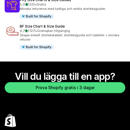
av 5 stjärnor
5,0
(33)
•
Gratis
33 recensioner totalt
Minska returerna med tydliga och enkla storleksguider
Built for Shopify
BF Size Chart & Size Guide
av 5 stjärnor
4,7
(127)
•
Gratisplan tillgänglig
127 recensioner totalt
Skapa enkelt storlekstabell, storleksguide och tabeller + minska
returer
Built for Shopify
Vill du lägga till en app?
Prova Shopify gratis i 3 dagar