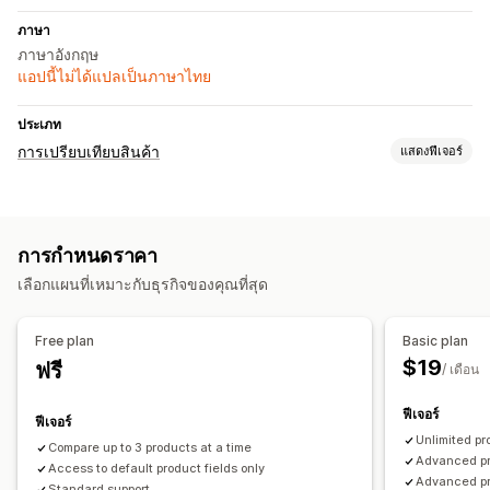
ภาษา
ภาษาอังกฤษ
แอปนี้ไม่ได้แปลเป็นภาษาไทย
ประเภท
การเปรียบเทียบสินค้า
แสดงฟีเจอร์
เครื่องมือเปรียบเทียบ
หน้าเปรียบเทียบ
ตารางเปรียบเทียบ
ป๊อปอัพ
สินค้าหลายรายการ
การกำหนดราคา
ข้อมูลจำเพาะ
คำแนะนำ
การแนะนำด้วย AI
เน้นความแตกต่าง
เลือกแผนที่เหมาะกับธุรกิจของคุณที่สุด
แสดงและซ่อน
รูปภาพ
การวิเคราะห์
ตัวเลือกการแสดงผล
Free plan
Basic plan
เลย์เอาต์ตาราง
สีและแบบอักษร
เทมเพลต
หน้าสินค้า
$19
ฟรี
/ เดือน
หน้าคอลเลกชัน
การเปลี่ยนรูปแบบตามการแสดงผลบนมือถือ
ฟีเจอร์
ฟีเจอร์
Unlimited p
Compare up to 3 products at a time
Advanced pro
Access to default product fields only
Advanced pr
Standard support