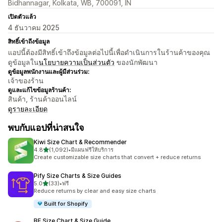
Bidhannagar, Kolkata, WB, 700091, IN
เปิดตัวแล้ว
4 ธันวาคม 2025
สิทธิ์เข้าถึงข้อมูล
แอปนี้ต้องมีสิทธิ์เข้าถึงข้อมูลต่อไปนี้เพื่อดำเนินการในร้านค้าของคุณ
ดูข้อมูลใน
นโยบายความเป็นส่วนตัว
ของนักพัฒนา
ดูข้อมูลพนักงานและผู้มีส่วนร่วม:
เจ้าของร้าน
ดูและแก้ไขข้อมูลร้านค้า:
สินค้า, ร้านค้าออนไลน์
ดูรายละเอียด
พบกับแอปที่น่าสนใจ
Kiwi Size Chart & Recommender
เต็ม 5 ดาว
4.8
(1,092)
•
มีแผนฟรีให้บริการ
ทั้งหมด 1092 รีวิว
Create customizable size charts that convert + reduce returns
Pify Size Charts & Size Guides
เต็ม 5 ดาว
5.0
(33)
•
ฟรี
ทั้งหมด 33 รีวิว
Reduce returns by clear and easy size charts
Built for Shopify
BF Size Chart & Size Guide