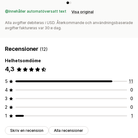
Innehåller automatöversatt text
Visa original
Alla avgifter debiteras i USD. Återkommande och användningsbaserade
avgifter faktureras var 30:e dag.
Recensioner
(12)
Helhetsomdöme
4,3
5
11
4
0
3
0
2
0
1
1
Skriv en recension
Alla recensioner