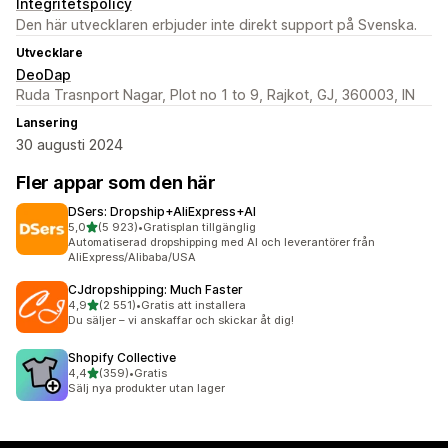
Integritetspolicy
Den här utvecklaren erbjuder inte direkt support på Svenska.
Utvecklare
DeoDap
Ruda Trasnport Nagar, Plot no 1 to 9, Rajkot, GJ, 360003, IN
Lansering
30 augusti 2024
Fler appar som den här
DSers: Dropship+AliExpress+AI
av 5 stjärnor
5,0
(5 923)
•
Gratisplan tillgänglig
5923 recensioner totalt
Automatiserad dropshipping med AI och leverantörer från
AliExpress/Alibaba/USA
CJdropshipping: Much Faster
av 5 stjärnor
4,9
(2 551)
•
Gratis att installera
2551 recensioner totalt
Du säljer – vi anskaffar och skickar åt dig!
Shopify Collective
av 5 stjärnor
4,4
(359)
•
Gratis
359 recensioner totalt
Sälj nya produkter utan lager