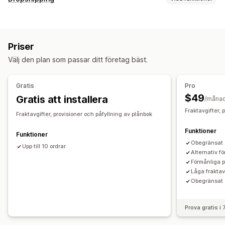
Vilka produkter du kan köpa in
Kläder och accessoarer
Väskor och bagage
Priser
Hälsa och skönhet
Elektronik
Konst och hantverk
Välj den plan som passar ditt företag bäst.
Underhållning och media
Leksaker och spel
Babyprodukter
Gratis
Pro
Inköpsställen
$49
Gratis att installera
/måna
Indien
Kina
Fraktavgifter, 
Fraktavgifter, provisioner och påfyllning av plånbok
Funktioner
Funktioner
Obegränsat 
Upp till 10 ordrar
Alternativ fö
Förmånliga p
Låga fraktav
Obegränsat 
Prova gratis i