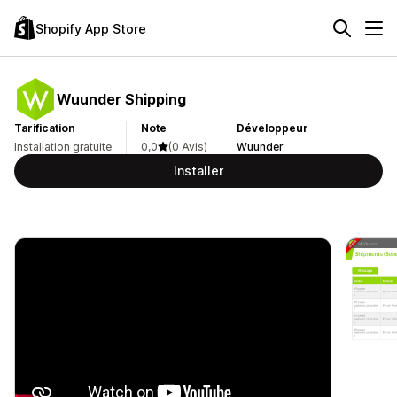
Shopify App Store
Wuunder Shipping
Tarification
Note
Développeur
Installation gratuite
0,0
(0 Avis)
Wuunder
Installer