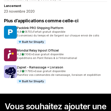
Lancement
23 novembre 2020
Plus d’applications comme celle-ci
Packlink PRO Shipping Platform
étoile(s) sur 5
4,8
(870)
•
Forfait gratuit disponible
870 avis au total
Économisez du temps et de l’argent sur chaque envoi de colis
Built for Shopify
Mondial Relay Inpost Officiel
étoile(s) sur 5
4,2
(106)
•
Essai gratuit disponible
106 avis au total
Expéditions en Point Relais & à l'International
Zapiet ‑ Ramassage + Livraison
étoile(s) sur 5
4,9
(1 795)
•
Essai gratuit disponible
1795 avis au total
Planifiez vos commandes de ramassage, livraison et expédition
Built for Shopify
Vous souhaitez ajouter une