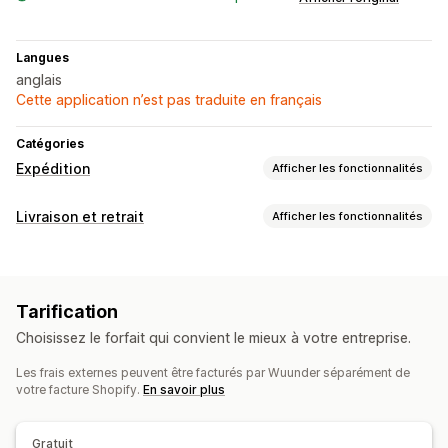
Langues
anglais
Cette application n’est pas traduite en français
Catégories
Expédition
Afficher les fonctionnalités
Étiquettes et emballages
Livraison et retrait
Afficher les fonctionnalités
Création d’étiquette
Impression en bloc
Options de livraison
Règles d’expédition
Frais d’expédition
Tarifs dynamiques
Étiquettes d’expédition
Gestion des expéditions
Tarification
Options de retrait
Synchronisation des commandes
Suivi en temps réel
Choisissez le forfait qui convient le mieux à votre entreprise.
Multi-sites
Mises à jour des commandes
Les frais externes peuvent être facturés par Wuunder séparément de
Analyses de données d’expédition
Suivi en temps réel
votre facture Shopify.
En savoir plus
Notifications par e-mail
Gratuit