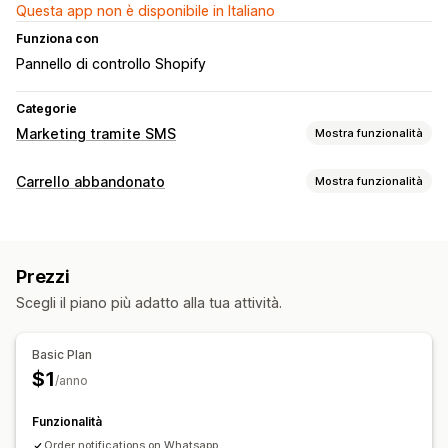
Questa app non è disponibile in Italiano
Funziona con
Pannello di controllo Shopify
Categorie
Marketing tramite SMS
Mostra funzionalità
Gestione campagne
Carrello abbandonato
Mostra funzionalità
Messaggi programmati
Segmenti personalizzati
Recupero del carrello
Consenso
Offerte di sconti
Automazione dei flussi di lavoro
Prezzi
Opzioni di visualizzazione
Recupero del carrello
Monitoraggio degli ordini
Scegli il piano più adatto alla tua attività.
Codici sconto personalizzati
Basic Plan
$1
/anno
Funzionalità
Order notifications on Whatsapp