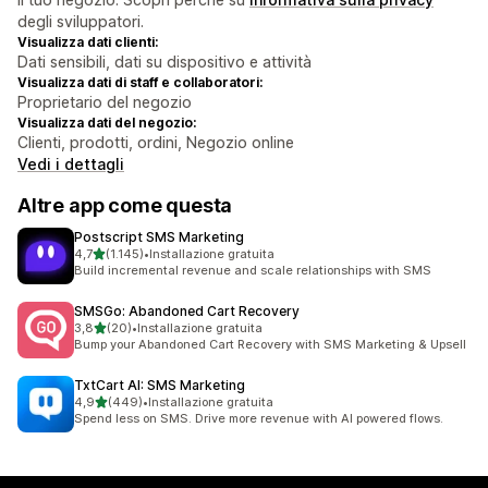
degli sviluppatori.
Visualizza dati clienti:
Dati sensibili, dati su dispositivo e attività
Visualizza dati di staff e collaboratori:
Proprietario del negozio
Visualizza dati del negozio:
Clienti, prodotti, ordini, Negozio online
Vedi i dettagli
Altre app come questa
Postscript SMS Marketing
stelle su 5
4,7
(1.145)
•
Installazione gratuita
1145 recensioni totali
Build incremental revenue and scale relationships with SMS
SMSGo: Abandoned Cart Recovery
stelle su 5
3,8
(20)
•
Installazione gratuita
20 recensioni totali
Bump your Abandoned Cart Recovery with SMS Marketing & Upsell
TxtCart AI: SMS Marketing
stelle su 5
4,9
(449)
•
Installazione gratuita
449 recensioni totali
Spend less on SMS. Drive more revenue with AI powered flows.