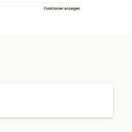
Funktionen anzeigen
arife
Mehrere Standorte
rsandetiketten
umsauswahl
Planung
racking
stellungsnachweis
Tracking-Seiten