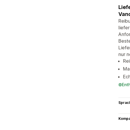
Lief
Vanc
Reibu
liefe
Anfor
Beste
Lief
nur 
Re
Maß
Ech
Ent
Sprac
Kompat