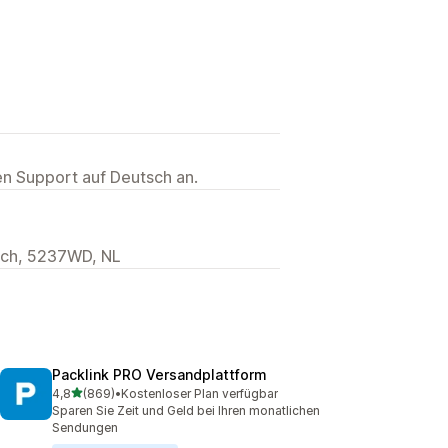
ten Support auf Deutsch an.
osch, 5237WD, NL
Packlink PRO Versandplattform
von 5 Sternen
4,8
(869)
•
Kostenloser Plan verfügbar
869 Rezensionen insgesamt
Sparen Sie Zeit und Geld bei Ihren monatlichen
Sendungen