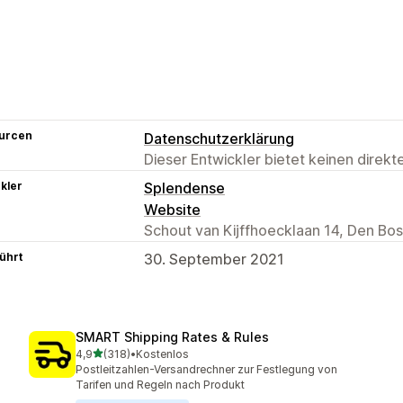
urcen
Datenschutzerklärung
Dieser Entwickler bietet keinen direk
kler
Splendense
Website
Schout van Kijffhoecklaan 14, Den B
ührt
30. September 2021
SMART Shipping Rates & Rules
von 5 Sternen
4,9
(318)
•
Kostenlos
318 Rezensionen insgesamt
Postleitzahlen-Versandrechner zur Festlegung von
Tarifen und Regeln nach Produkt