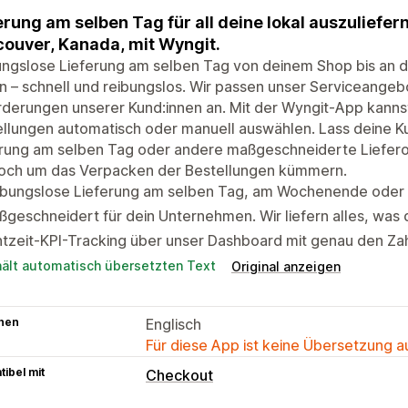
erung am selben Tag für all deine lokal auszuliefe
ouver, Kanada, mit Wyngit.
ngslose Lieferung am selben Tag von deinem Shop bis an d
rn – schnell und reibungslos. Wir passen unser Serviceangebo
derungen unserer Kund:innen an. Mit der Wyngit-App kannst 
llungen automatisch oder manuell auswählen. Lass deine K
erung am selben Tag oder andere maßgeschneiderte Liefero
noch um das Verpacken der Bestellungen kümmern.
ibungslose Lieferung am selben Tag, am Wochenende oder 
geschneidert für dein Unternehmen. Wir liefern alles, was 
tzeit-KPI-Tracking über unser Dashboard mit genau den Zah
hält automatisch übersetzten Text
Original anzeigen
hen
Englisch
Für diese App ist keine Übersetzung 
ibel mit
Checkout