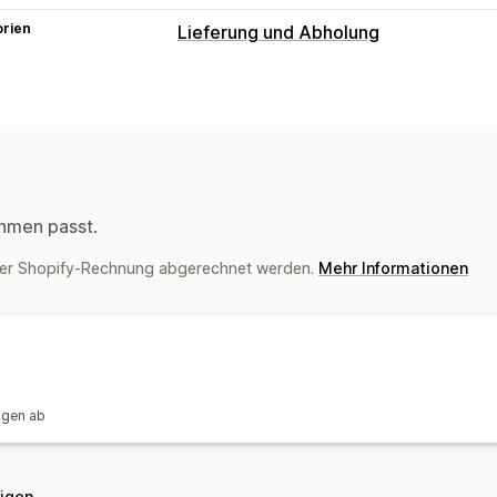
orien
Lieferung und Abholung
Zustellungsoptionen
Sperrdaten
Deadlines
Dynamische T
Routenplanung
Fahrerzuweisung
Ve
Abholoptionen
Im Geschäft
Mehrere Standorte
Dat
hmen passt.
Tracking in Echtzeit
ner Shopify-Rechnung abgerechnet werden.
Mehr Informationen
E-Mail-Benachrichtigungen
Fahrer-T
Nachverfolgung von Bestellungen
Zu
Routenoptimierung
ngen ab
eigen