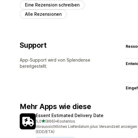
Eine Rezension schreiben
Alle Rezensionen
Support
Resso
App-Support wird von Splendense
Entwic
bereitgestellt.
Eingef
Mehr Apps wie diese
Essent Estimated Delivery Date
von 5 Sternen
5,0
(866)
•
Kostenlos
866 Rezensionen insgesamt
Voraussichtliches Lieferdatum plus Versandzeit anzeigen
(EDD/ETA)