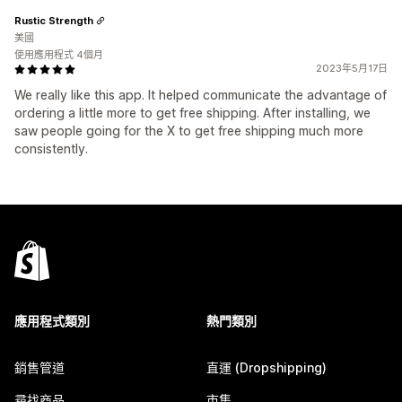
Rustic Strength
美國
使用應用程式 4個月
2023年5月17日
We really like this app. It helped communicate the advantage of
ordering a little more to get free shipping. After installing, we
saw people going for the X to get free shipping much more
consistently.
應用程式類別
熱門類別
銷售管道
直運 (Dropshipping)
尋找商品
市集