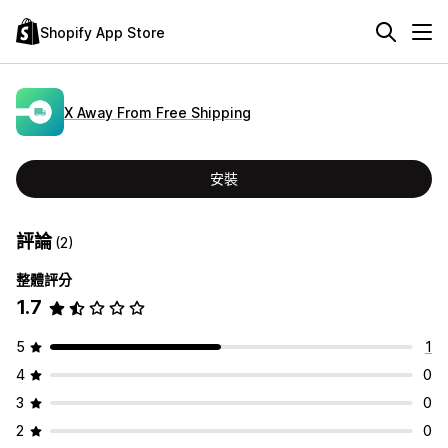
Shopify App Store
X Away From Free Shipping
安裝
評論
(2)
整體評分
1.7
5
1
4
0
3
0
2
0