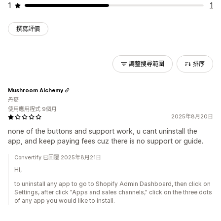
1
1
撰寫評價
調整搜尋範圍
排序
Mushroom Alchemy
丹麥
使用應用程式 9個月
2025年8月20日
none of the buttons and support work, u cant uninstall the
app, and keep paying fees cuz there is no support or guide.
Convertify 已回覆 2025年8月21日
Hi,
to uninstall any app to go to Shopify Admin Dashboard, then click on
Settings, after click "Apps and sales channels," click on the three dots
of any app you would like to install.