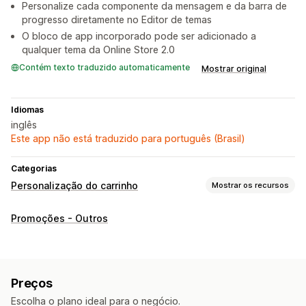
Personalize cada componente da mensagem e da barra de
progresso diretamente no Editor de temas
O bloco de app incorporado pode ser adicionado a
qualquer tema da Online Store 2.0
Contém texto traduzido automaticamente
Mostrar original
Idiomas
inglês
Este app não está traduzido para português (Brasil)
Categorias
Personalização do carrinho
Mostrar os recursos
Exibição do carrinho
Promoções - Outros
Anúncios
Promoções
Upsell
Frete grátis
Barra de frete
Preços
Escolha o plano ideal para o negócio.