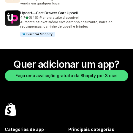
venda em qualquer lugar
Upcart—Cart Drawer Cart Upsell
de 5 estrelas
4,7
(846)
•
Plano gratuito disponível
846 avaliações ao todo
Aumente o ticket médio com carrinho deslizante, barra de
recompensas, carrinho de upsell e brindes
Built for Shopify
Quer adicionar um app?
Faça uma avaliação gratuita da Shopify por 3 dias
Categorias de app
Principais categorias