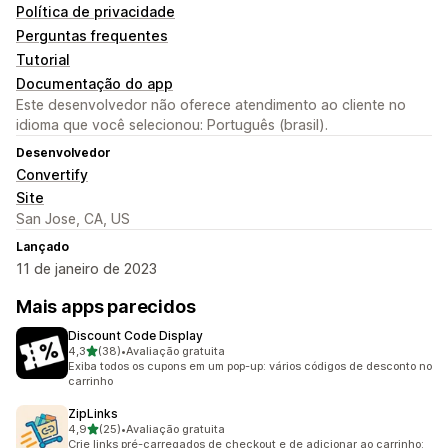
Política de privacidade
Perguntas frequentes
Tutorial
Documentação do app
Este desenvolvedor não oferece atendimento ao cliente no
idioma que você selecionou: Português (brasil).
Desenvolvedor
Convertify
Site
San Jose, CA, US
Lançado
11 de janeiro de 2023
Mais apps parecidos
Discount Code Display
de 5 estrelas
4,3
(38)
•
Avaliação gratuita
38 avaliações ao todo
Exiba todos os cupons em um pop-up: vários códigos de desconto no
carrinho
ZipLinks
de 5 estrelas
4,9
(25)
•
Avaliação gratuita
25 avaliações ao todo
Crie links pré-carregados de checkout e de adicionar ao carrinho: