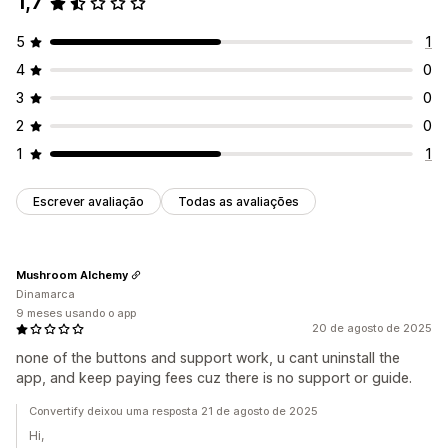
1,7
5
1
4
0
3
0
2
0
1
1
Escrever avaliação
Todas as avaliações
Mushroom Alchemy
Dinamarca
9 meses usando o app
20 de agosto de 2025
none of the buttons and support work, u cant uninstall the
app, and keep paying fees cuz there is no support or guide.
Convertify deixou uma resposta 21 de agosto de 2025
Hi,