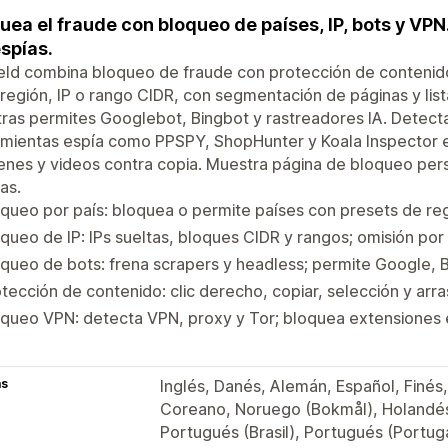
uea el fraude con bloqueo de países, IP, bots y VPN
espías.
eld combina bloqueo de fraude con protección de contenido
 región, IP o rango CIDR, con segmentación de páginas y lis
ras permites Googlebot, Bingbot y rastreadores IA. Detect
mientas espía como PPSPY, ShopHunter y Koala Inspector e
nes y videos contra copia. Muestra página de bloqueo pers
as.
queo por país: bloquea o permite países con presets de reg
queo de IP: IPs sueltas, bloques CIDR y rangos; omisión por 
queo de bots: frena scrapers y headless; permite Google, B
tección de contenido: clic derecho, copiar, selección y arr
queo VPN: detecta VPN, proxy y Tor; bloquea extensiones 
as
Inglés, Danés, Alemán, Español, Finés,
Coreano, Noruego (Bokmål), Holandés,
Portugués (Brasil), Portugués (Portuga