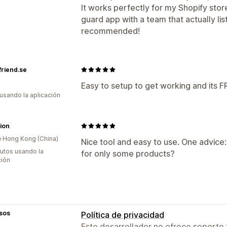
It works perfectly for my Shopify store.
guard app with a team that actually list
recommended!
riend.se
Easy to setup to get working and its FR
 usando la aplicación
ion
 Hong Kong (China)
Nice tool and easy to use. One advice: 
utos usando la
for only some products?
ción
sos
Política de privacidad
Este desarrollador no ofrece soporte 