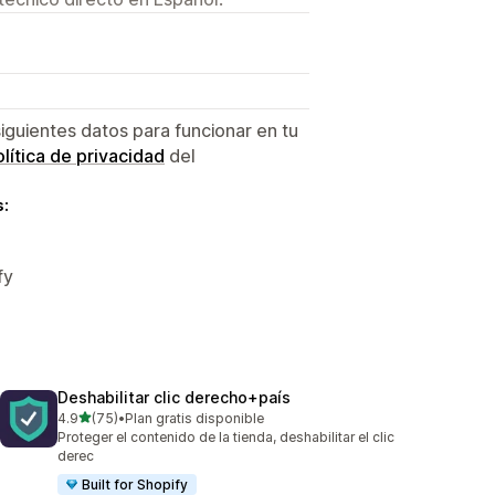
siguientes datos para funcionar en tu
lítica de privacidad
del
s:
fy
Deshabilitar clic derecho+país
de 5 estrellas
4.9
(75)
•
Plan gratis disponible
75 reseñas en total
Proteger el contenido de la tienda, deshabilitar el clic
derec
Built for Shopify