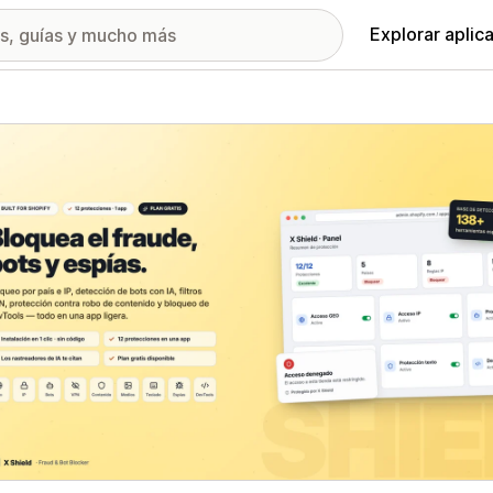
Explorar aplic
ía de imágenes destacadas