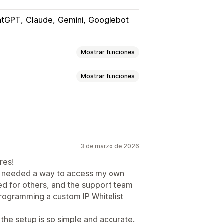
atGPT
Claude
Gemini
Googlebot
Mostrar funciones
Mostrar funciones
do de blog
Imágenes
Texto
Contenido SEO
de tarjetas de regalo
lic derecho
Guardar imagen
3 de marzo de 2026
geolocalización
nto
Raspado web
e correo no deseado
res!
a desarrolladores
 I needed a way to access my own
Filtros de fraude
 por región
Acceso IP
ed for others, and the support team
ogramming a custom IP Whitelist
the setup is so simple and accurate.