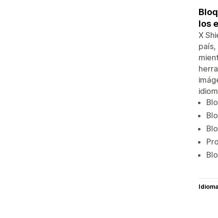
Bloq
los 
X Shi
país,
mient
herra
imáge
idiom
Blo
Blo
Blo
Pro
Blo
Idiom