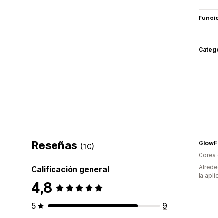
Funci
Categ
Reseñas
GlowFi
(10)
Corea 
Alrede
Calificación general
la apli
4,8
5
9