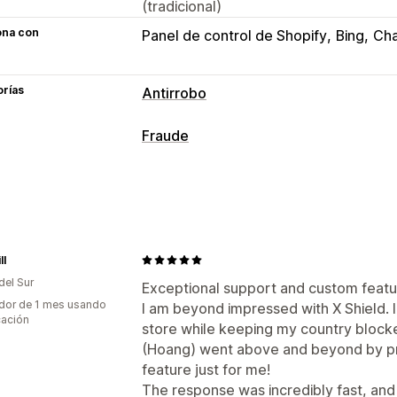
(tradicional)
ona con
Panel de control de Shopify
Bing
Ch
orías
Antirrobo
Activos protegidos
Fraude
Descripciones de productos
Conteni
Tipos de fraude
Activos digitales
Datos de la tienda
Bots
Cuentas falsas
Phishing
Abuso 
Acciones restringidas
Herramientas de prevención
Copiar y pegar
Selección de texto
C
ll
Listas de bloqueo
Redirecciones de 
Arrastrar y soltar
Inspeccionar eleme
del Sur
Protección de contenidos
Bloqueo d
Exceptional support and custom featu
Extensiones espías
Herramientas par
dor de 1 mes usando
I am beyond impressed with X Shield.
Detección de bots
Detección con IA
Accesos directos del teclado
Acceso
cación
store while keeping my country block
Mensaje de derechos de autor
(Hoang) went above and beyond by pr
feature just for me!
The response was incredibly fast, and 