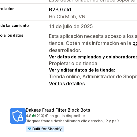
ollador
B2B Gold
Ho Chi Minh, VN
 de lanzamiento
14 de julio de 2025
 a los datos
Esta aplicación necesita acceso a los 
tienda. Obtén más información en la
po
desarrollador.
Ver datos de empleados y colaboradore
Propietario de tienda
Ver y editar datos de la tienda:
Tienda online, Administrador de Shopi
Ver los detalles
Dakaas Fraud Filter Block Bots
de 5 estrellas
4.8
(210)
•
Plan gratis disponible
210 reseñas en total
Bloquea fraude deshabilitando clic derecho, IP y país
Built for Shopify