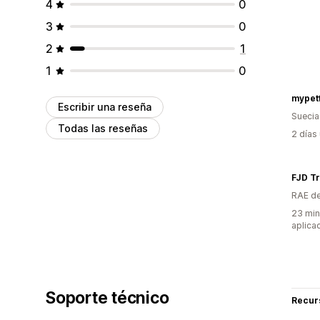
4
0
3
0
2
1
1
0
mypetf
Escribir una reseña
Suecia
Todas las reseñas
2 días
FJD Tr
RAE de
23 min
aplica
Soporte técnico
Recur