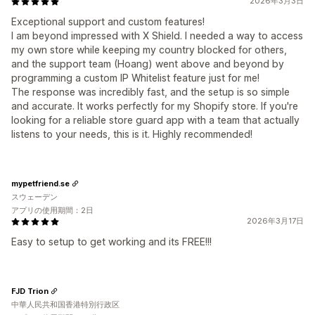
2026年3月3日
Exceptional support and custom features!
I am beyond impressed with X Shield. I needed a way to access
my own store while keeping my country blocked for others,
and the support team (Hoang) went above and beyond by
programming a custom IP Whitelist feature just for me!
The response was incredibly fast, and the setup is so simple
and accurate. It works perfectly for my Shopify store. If you're
looking for a reliable store guard app with a team that actually
listens to your needs, this is it. Highly recommended!
mypetfriend.se
スウェーデン
アプリの使用期間：2日
2026年3月17日
Easy to setup to get working and its FREE!!!
FJD Trion
中華人民共和国香港特別行政区