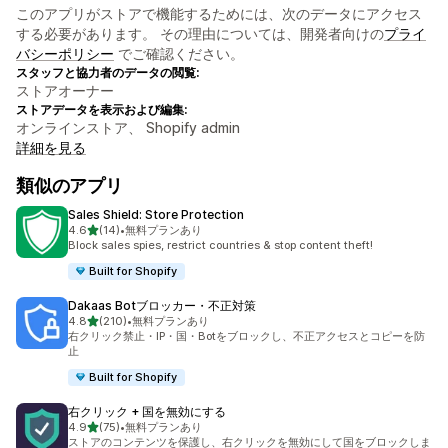
このアプリがストアで機能するためには、次のデータにアクセス
する必要があります。 その理由については、開発者向けの
プライ
バシーポリシー
でご確認ください。
スタッフと協力者のデータの閲覧:
ストアオーナー
ストアデータを表示および編集:
オンラインストア、 Shopify admin
詳細を見る
類似のアプリ
Sales Shield: Store Protection
5つ星中
4.6
(14)
•
無料プランあり
合計レビュー数：14件
Block sales spies, restrict countries & stop content theft!
Built for Shopify
Dakaas Botブロッカー・不正対策
5つ星中
4.8
(210)
•
無料プランあり
合計レビュー数：210件
右クリック禁止・IP・国・Botをブロックし、不正アクセスとコピーを防
止
Built for Shopify
右クリック + 国を無効にする
5つ星中
4.9
(75)
•
無料プランあり
合計レビュー数：75件
ストアのコンテンツを保護し、右クリックを無効にして国をブロックしま