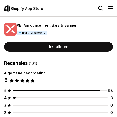
Shopify App Store
XB: Announcement Bars & Banner
Built for Shopify
Installeren
Recensies
(101)
Algemene beoordeling
5
5
98
4
3
3
0
2
0