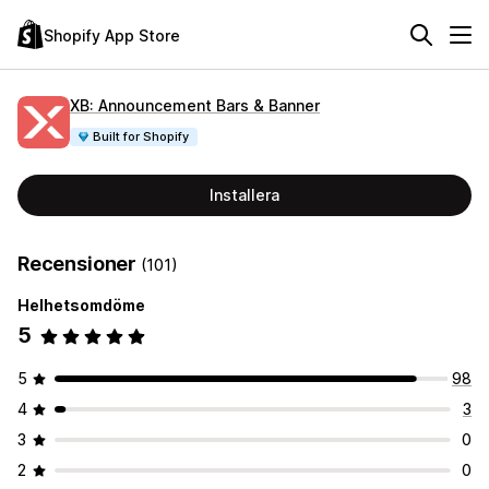
Shopify App Store
XB: Announcement Bars & Banner
Built for Shopify
Installera
Recensioner
(101)
Helhetsomdöme
5
5
98
4
3
3
0
2
0