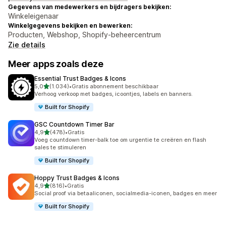
Gegevens van medewerkers en bijdragers bekijken:
Winkeleigenaar
Winkelgegevens bekijken en bewerken:
Producten, Webshop, Shopify-beheercentrum
Zie details
Meer apps zoals deze
Essential Trust Badges & Icons
van 5 sterren
5,0
(1.034)
•
Gratis abonnement beschikbaar
1034 recensies in totaal
Verhoog verkoop met badges, icoontjes, labels en banners.
Built for Shopify
GSC Countdown Timer Bar
van 5 sterren
4,9
(478)
•
Gratis
478 recensies in totaal
Voeg countdown timer-balk toe om urgentie te creëren en flash
sales te stimuleren
Built for Shopify
Hoppy Trust Badges & Icons
van 5 sterren
4,9
(816)
•
Gratis
816 recensies in totaal
Social proof via betaaliconen, socialmedia-iconen, badges en meer
Built for Shopify