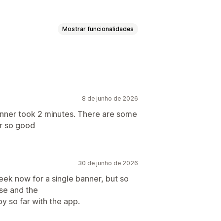
Mostrar funcionalidades
ncio múltiplo
Notificação
8 de junho de 2026
ção fixa
Ligações e botões
Fundos
t banner took 2 minutes. There are some
far so good
o
Emojis
Reatividade móvel
Direcionamento de campanhas
30 de junho de 2026
eek now for a single banner, but so
use and the
py so far with the app.