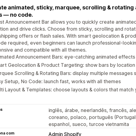
te animated, sticky, marquee, scrolling & rotati
s — no code.
st Announcement Bar allows you to quickly create animate
tion and drive clicks. Choose from sticky, scrolling and rota
shipping offers or flash sales. With smart geolocation & pro
de required, even beginners can launch professional-looking
nsive and compatible with all themes.
imated Announcement Bars: eye-catching animated effects
rt Geolocation & Product Targeting: show bars by locatio
quee Scrolling & Rotating Bars: display multiple messages
y Setup, No Code: launch fast, works with all themes
ti Layout & Templates: choose layouts & colors that match 
as
inglês, árabe, neerlandês, francês, ale
coreano, polaco, português (Portugal),
espanhol, sueco, turcoe vietnamita
ona com
Admin Shopify