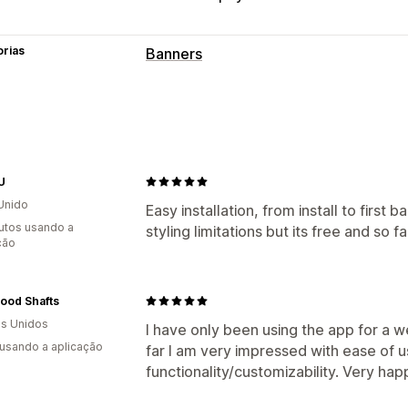
orias
Banners
Tipo de banner
Barra de anúncios
Envio gratuito
Anú
Página de produto
Promocional
Personalização
U
Unido
Posição do banner
Animações
Exibi
Easy installation, from install to firs
utos usando a
styling limitations but its free and so 
Cor e tipo de letra
CSS personalizad
ção
Calendarização
Geodirecionamento
Direcionamento de comportamento
ood Shafts
s Unidos
I have only been using the app for a w
 usando a aplicação
far I am very impressed with ease of 
functionality/customizability. Very hap