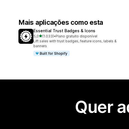
Mais aplicações como esta
Essential Trust Badges & Icons
de 5 estrelas
5,0
(1.033)
•
Plano gratuito disponível
1033 total de avaliações
Lift sales with trust badges, feature icons, labels &
banners
Built for Shopify
Quer a