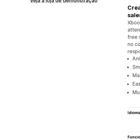
Veja a loja de demonstração
Crea
sale
Xboo
atten
free 
no co
respo
An
Sma
Mar
Eas
Mul
Idiom
Funci