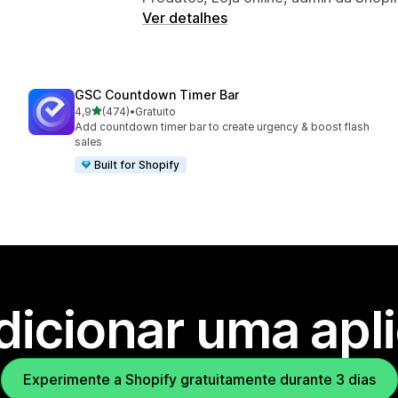
Ver detalhes
GSC Countdown Timer Bar
de 5 estrelas
4,9
(474)
•
Gratuito
474 total de avaliações
Add countdown timer bar to create urgency & boost flash
sales
Built for Shopify
dicionar uma apl
Experimente a Shopify gratuitamente durante 3 dias