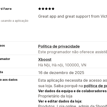
rd Favre
Great app and great support from Victo
s usando a aplicação
sos
Política de privacidade
Este programador não oferece assistê
amador
Xboost
Hà Nội, Hà nội, 100000, VN
da
16 de dezembro de 2025
o aos dados
Esta aplicação necessita de acesso ao
sua loja. Saiba porquê na
política de 
Ver dados da equipa e de colaboradores
Proprietário da loja
Ver e editar dados da loja:
Produtos, Loja online, admin da Shopi