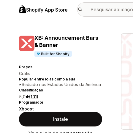
Shopify App Store
Galer
XB: Announcement Bars
& Banner
Built for Shopify
Preços
Grátis
Popular entre lojas como a sua
Sediado nos Estados Unidos da América
Classificação
5,0
(101)
Programador
Xboost
Instale