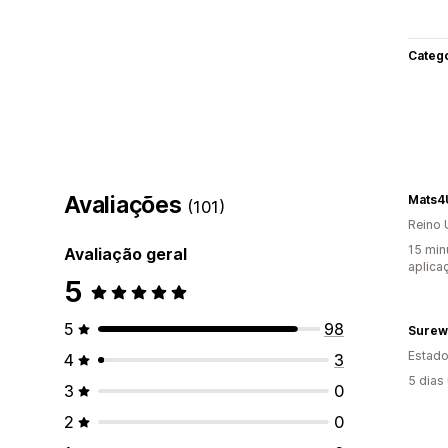
Categ
Avaliações
Mats4
(101)
Reino 
15 min
Avaliação geral
aplica
5
5
98
Surew
Estado
4
3
5 dias
3
0
2
0