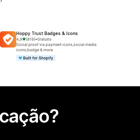
Hoppy Trust Badges & Icons
de 5 estrelas
4,9
(816)
•
Gratuito
816 total de avaliações
Social proof via payment icons,social media
icons,badge & more
Built for Shopify
icação?