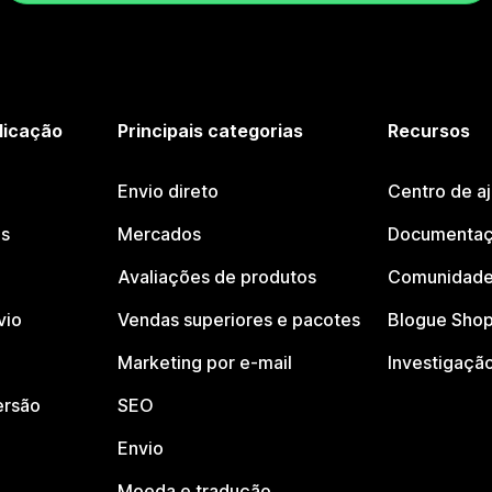
licação
Principais categorias
Recursos
Envio direto
Centro de a
os
Mercados
Documentaç
Avaliações de produtos
Comunidade
vio
Vendas superiores e pacotes
Blogue Shop
Marketing por e-mail
Investigaçã
ersão
SEO
Envio
Moeda e tradução