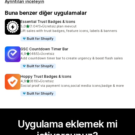
Ayrıntıları inceleyin
Buna benzer diğer uygulamalar
Essential Trust Badges & Icons
5 yıldız üzerinden
5,0
(1.041)
•
Ücretsiz plan mevcut
toplam 1041 değerlendirme
Lift sales with trust badges, feature icons, labels & banners
Built for Shopify
GSC Countdown Timer Bar
5 yıldız üzerinden
4,9
(485)
•
Ücretsiz
toplam 485 değerlendirme
Add countdown timer bar to create urgency & boost flash sales
Built for Shopify
Hoppy Trust Badges & Icons
5 yıldız üzerinden
4,9
(819)
•
Ücretsiz
toplam 819 değerlendirme
Social proof via payment icons,social media icons,badge & more
Built for Shopify
Uygulama eklemek mi