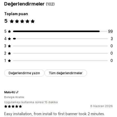
Değerlendirmeler
(102)
Ürün sayfası
Promosyon amaçlı
Toplam puan
Özelleştirme
5
Banner konumu
Animasyonlar
Yapışkan ekran
Bağlantılar ve düğmeler
Arka planlar
Renk ve yazı tipi
5
99
Özel CSS
Emojiler
Mobil duyarlı
Zamanlama
4
3
Coğrafi hedefleme
Kampanya hedeflemesi
3
0
Davranış hedefleme
2
0
1
0
Değerlendirme yazın
Tüm değerlendirmeler
Mats4U
Birleşik Krallık
Uygulamayı kullanma süresi:15 dakika
8 Haziran 2026
Easy installation, from install to first banner took 2 minutes.