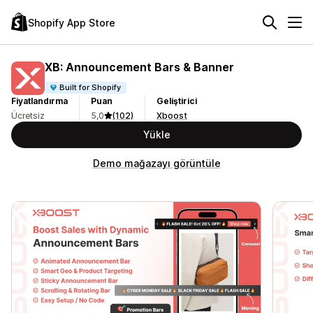
Shopify App Store
XB: Announcement Bars & Banner
Built for Shopify
Fiyatlandırma
Puan
Geliştirici
Ücretsiz
5,0
(102)
Xboost
Yükle
Demo mağazayı görüntüle