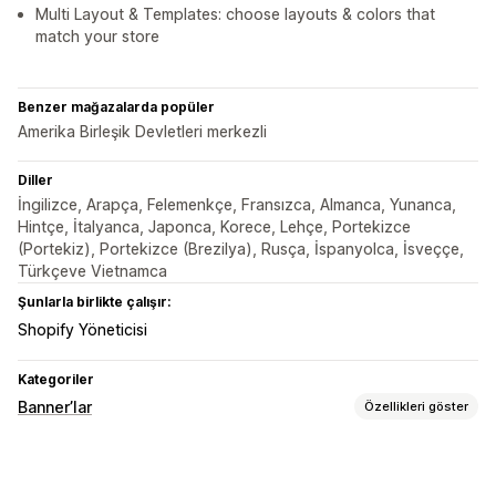
Multi Layout & Templates: choose layouts & colors that
match your store
Benzer mağazalarda popüler
Amerika Birleşik Devletleri merkezli
Diller
İngilizce, Arapça, Felemenkçe, Fransızca, Almanca, Yunanca,
Hintçe, İtalyanca, Japonca, Korece, Lehçe, Portekizce
(Portekiz), Portekizce (Brezilya), Rusça, İspanyolca, İsveççe,
Türkçeve Vietnamca
Şunlarla birlikte çalışır:
Shopify Yöneticisi
Kategoriler
Banner’lar
Özellikleri göster
Banner türü
Duyuru çubuğu
Ücretsiz kargo
Çoklu duyuru
Bildirim