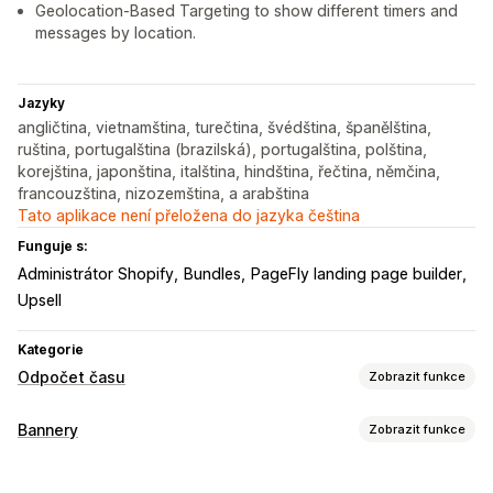
Geolocation-Based Targeting to show different timers and
messages by location.
Jazyky
angličtina, vietnamština, turečtina, švédština, španělština,
ruština, portugalština (brazilská), portugalština, polština,
korejština, japonština, italština, hindština, řečtina, němčina,
francouzština, nizozemština, a arabština
Tato aplikace není přeložena do jazyka čeština
Funguje s:
Administrátor Shopify
Bundles
PageFly landing page builder
Upsell
Kategorie
Odpočet času
Zobrazit funkce
Možnosti zobrazení
Bannery
Zobrazit funkce
Vlastní CSS
Vlastní pozice
Oznamovací lišta
Typ banneru
Vstupní stránky
Stránky produktů