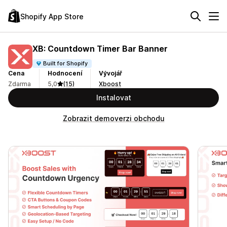
Shopify App Store
XB: Countdown Timer Bar Banner
Built for Shopify
Cena
Hodnocení
Vývojář
Zdarma
5,0
(15)
Xboost
Instalovat
Zobrazit demoverzi obchodu