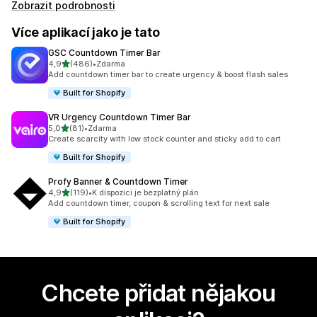
Zobrazit podrobnosti
Více aplikací jako je tato
GSC Countdown Timer Bar
z 5 hvězd
4,9
(486)
•
Zdarma
Celkový počet recenzí: 486
Add countdown timer bar to create urgency & boost flash sales
Built for Shopify
VR Urgency Countdown Timer Bar
z 5 hvězd
5,0
(81)
•
Zdarma
Celkový počet recenzí: 81
Create scarcity with low stock counter and sticky add to cart
Built for Shopify
Profy Banner & Countdown Timer
z 5 hvězd
4,9
(119)
•
K dispozici je bezplatný plán
Celkový počet recenzí: 119
Add countdown timer, coupon & scrolling text for next sale
Built for Shopify
Chcete přidat nějakou