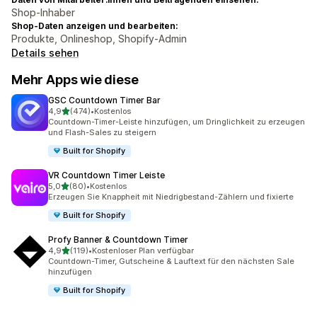
Shop-Inhaber
Shop-Daten anzeigen und bearbeiten:
Produkte, Onlineshop, Shopify-Admin
Details sehen
Mehr Apps wie diese
GSC Countdown Timer Bar
von 5 Sternen
4,9
(474)
•
Kostenlos
474 Rezensionen insgesamt
Countdown-Timer-Leiste hinzufügen, um Dringlichkeit zu erzeugen
und Flash-Sales zu steigern
Built for Shopify
VR Countdown Timer Leiste
von 5 Sternen
5,0
(80)
•
Kostenlos
80 Rezensionen insgesamt
Erzeugen Sie Knappheit mit Niedrigbestand-Zählern und fixierte
Built for Shopify
Profy Banner & Countdown Timer
von 5 Sternen
4,9
(119)
•
Kostenloser Plan verfügbar
119 Rezensionen insgesamt
Countdown-Timer, Gutscheine & Lauftext für den nächsten Sale
hinzufügen
Built for Shopify