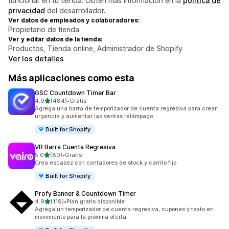
funcionar en tu tienda. Obtén más información en la
política de
privacidad
del desarrollador.
Ver datos de empleados y colaboradores:
Propietario de tienda
Ver y editar datos de la tienda:
Productos, Tienda online, Administrador de Shopify
Ver los detalles
Más aplicaciones como esta
GSC Countdown Timer Bar
de 5 estrellas
4.9
(484)
•
Gratis
484 reseñas en total
Agrega una barra de temporizador de cuenta regresiva para crear
urgencia y aumentar las ventas relámpago
Built for Shopify
VR Barra Cuenta Regresiva
de 5 estrellas
5.0
(80)
•
Gratis
80 reseñas en total
Crea escasez con contadores de stock y carrito fijo
Built for Shopify
Profy Banner & Countdown Timer
de 5 estrellas
4.9
(119)
•
Plan gratis disponible
119 reseñas en total
Agrega un temporizador de cuenta regresiva, cupones y texto en
movimiento para la próxima oferta