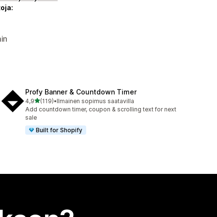
oja:
in
Profy Banner & Countdown Timer
/ 5 tähteä
4,9
(119)
•
Ilmainen sopimus saatavilla
119 arvostelua yhteensä
Add countdown timer, coupon & scrolling text for next
sale
Built for Shopify