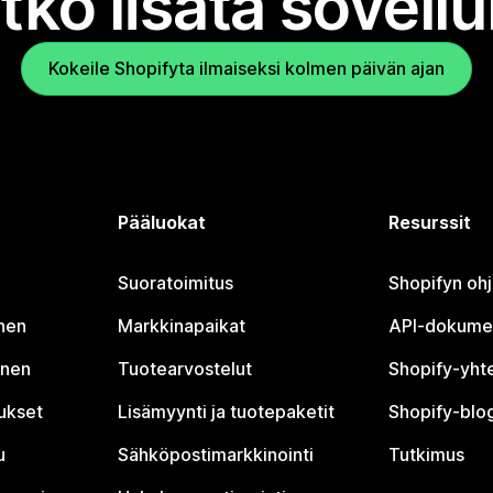
tko lisätä sovell
Kokeile Shopifyta ilmaiseksi kolmen päivän ajan
Pääluokat
Resurssit
Suoratoimitus
Shopifyn oh
nen
Markkinapaikat
API-dokume
inen
Tuotearvostelut
Shopify-yht
tukset
Lisämyynti ja tuotepaketit
Shopify-blog
u
Sähköpostimarkkinointi
Tutkimus