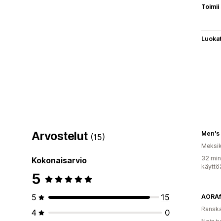
Toimii
Luoka
Arvostelut
Men's
(15)
Meksi
32 min
Kokonaisarvio
käyttö
5
5
15
AORA
Ransk
4
0