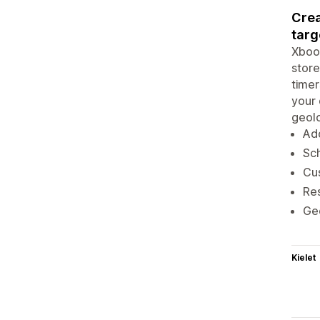
Crea
targ
Xboos
store
timer
your 
geolo
Ad
Sch
Cus
Res
Geo
Kielet