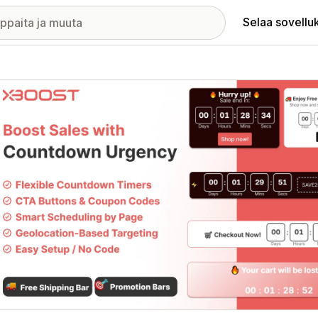
Selaa sovellu
elykuvagalleria