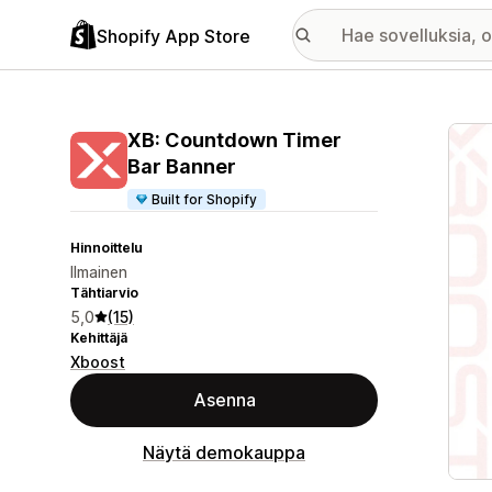
Shopify App Store
Esitt
XB: Countdown Timer
Bar Banner
Built for Shopify
Hinnoittelu
Ilmainen
Tähtiarvio
5,0
(15)
Kehittäjä
Xboost
Asenna
Näytä demokauppa