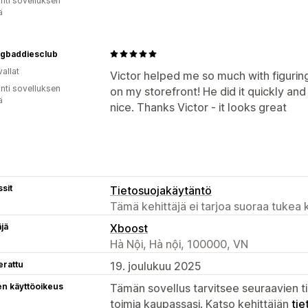
unti sovelluksen
ä
ngbaddiesclub
allat
Victor helped me so much with figurin
unti sovelluksen
on my storefront! He did it quickly an
ä
nice. Thanks Victor - it looks great
sit
Tietosuojakäytäntö
Tämä kehittäjä ei tarjoa suoraa tukea k
äjä
Xboost
Hà Nội, Hà nội, 100000, VN
erattu
19. joulukuu 2025
en käyttöoikeus
Tämän sovellus tarvitsee seuraavien ti
toimia kaupassasi. Katso kehittäjän
tie