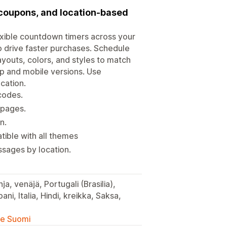
 coupons, and location-based
xible countdown timers across your
o drive faster purchases. Schedule
youts, colors, and styles to match
op and mobile versions. Use
cation.
codes.
 pages.
n.
ible with all themes
sages by location.
ja, venäjä, Portugali (Brasilia),
ani, Italia, Hindi, kreikka, Saksa,
lle Suomi