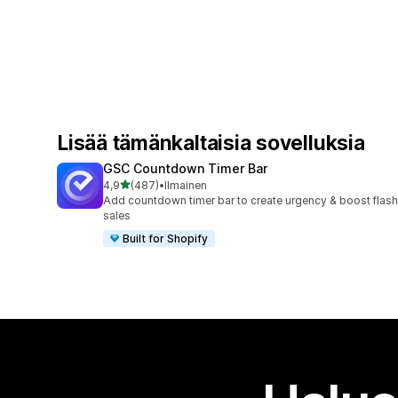
Lisää tämänkaltaisia sovelluksia
GSC Countdown Timer Bar
/ 5 tähteä
4,9
(487)
•
Ilmainen
487 arvostelua yhteensä
Add countdown timer bar to create urgency & boost flash
sales
Built for Shopify