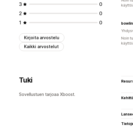
Noin t
3
0
käyttö
2
0
1
0
bowli
Yhdysv
Kirjoita arvostelu
Noin t
käyttö
Kaikki arvostelut
Tuki
Resurs
Sovellustuen tarjoaa Xboost.
Kehitt
Lanse
Tietoj