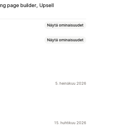
ing page builder
Upsell
Näytä ominaisuudet
Näytä ominaisuudet
ainti
Ilmoituspalkki
Kohdesivut
t ilmoitukset
Tuotesivu
ierailukohtainen resetointi
5. heinäkuu 2026
ti
Kertaluonteinen
Taustat
Väri ja fontti
ielisyys
Mobiiliresponsiivisuus
Aikarajoitettu kampanja
15. huhtikuu 2026
n analytiikka