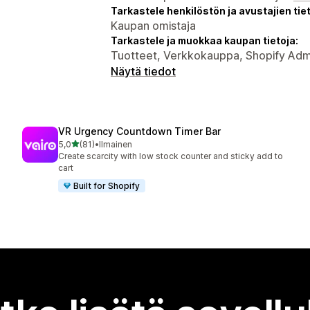
Tarkastele henkilöstön ja avustajien tiet
Kaupan omistaja
Tarkastele ja muokkaa kaupan tietoja:
Tuotteet, Verkkokauppa, Shopify Adm
Näytä tiedot
VR Urgency Countdown Timer Bar
/ 5 tähteä
5,0
(81)
•
Ilmainen
81 arvostelua yhteensä
Create scarcity with low stock counter and sticky add to
cart
Built for Shopify