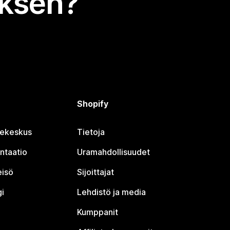
uksen?
Shopify
jekeskus
Tietoja
ntaatio
Uramahdollisuudet
eisö
Sijoittajat
i
Lehdistö ja media
Kumppanit