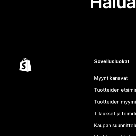
Halua
Sovellusluokat
Myyntikanavat
Tuotteiden etsimi
Tuotteiden myym
Tilaukset ja toimi
Kaupan suunnittel