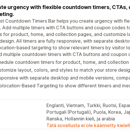
te urgency with flexible countdown timers, CTAs,
eting.
t Countdown Timers Bar helps you create urgency with fle
. Add multiple timers with CTA buttons and coupon codes t
s for product, home, and collection pages, and customize la
design. All timers are fully responsive, with separate deskt
cation-based targeting to show relevant timers by visitor lo
d multiple countdown timers with CTA buttons and coupon 
edule countdown timers for product, home, and collection
tomize layout, colors, and styles to match your store desig
ponsive with separate desktop and mobile versions, compat
location-Based Targeting to show different timers and mes
Englanti, Vietnam, Turkki, Ruotsi, Espan
Portugali (Portugali), Puola, Korea, Jap
Ranska, Hollannin kieli, ja arabia
Tätä sovellusta ei ole käännetty kiele