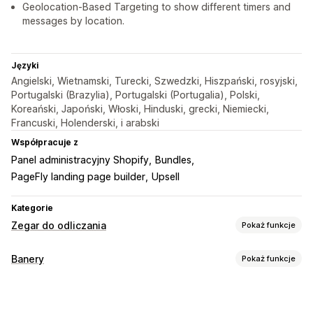
Geolocation-Based Targeting to show different timers and
messages by location.
Języki
Angielski, Wietnamski, Turecki, Szwedzki, Hiszpański, rosyjski,
Portugalski (Brazylia), Portugalski (Portugalia), Polski,
Koreański, Japoński, Włoski, Hinduski, grecki, Niemiecki,
Francuski, Holenderski, i arabski
Współpracuje z
Panel administracyjny Shopify
Bundles
PageFly landing page builder
Upsell
Kategorie
Zegar do odliczania
Pokaż funkcje
Opcje wyświetlania
Banery
Pokaż funkcje
Niestandardowy CSS
Pozycja niestandardowa
Typ banera
Pasek ogłoszeń
Strony docelowe
Strony produktu
Pasek ogłoszeń
Darmowa wysyłka