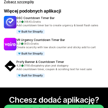
Zobacz szczegóły
Więcej podobnych aplikacji
GSC Countdown Timer Bar
na 5 gwiazdek
4,9
(484)
•
Gratis
Łączna liczba recenzji: 484
Add countdown timer bar to create urgency & boost flash sales
Built for Shopify
VR Urgency Countdown Timer Bar
na 5 gwiazdek
5,0
(80)
•
Gratis
Łączna liczba recenzji: 80
Create scarcity with low stock counter and sticky add to cart
Built for Shopify
Profy Banner & Countdown Timer
na 5 gwiazdek
4,9
(119)
•
Bezpłatny plan jest dostępny
Łączna liczba recenzji: 119
Add countdown timer, coupon & scrolling text for next sale
Built for Shopify
Chcesz dodać aplikację?