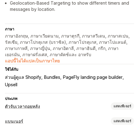
Geolocation-Based Targeting to show different timers and
messages by location.
ภาษา
ภาษาอังกฤษ, ภาษาเวียดนาม, ภาษาตุรกี, ภาษาสวีเดน, ภาษาสเปน,
รัสเซีย, ภาษาโปรตุเกส (บราซิล), ภาษาโปรตุเกส, ภาษาโปแลนด์,
ภาษาเกาหลี, ภาษาญี่ปุ่น, ภาษาอิตาลี, ภาษาฮินดี, กรีก, ภาษา
เยอรมัน, ภาษาฝรั่งเศส, ภาษาดัตช์และ อาหรับ
แอปนี้ไม่ได้แปลเป็นภาษาไทย
ใช้ได้กับ
ส่วนผู้ดูแล Shopify
Bundles
PageFly landing page builder
Upsell
ประเภท
ตัวจับเวลาถอยหลัง
แสดงฟีเจอร์
ตัวเลือกการแสดงผล
แบนเนอร์
แสดงฟีเจอร์
CSS ที่กำหนดเอง
ตำแหน่งที่กำหนดเอง
แถบการประกาศ
ประเภทแบนเนอร์
แลนดิ้งเพจ
หน้าสินค้า