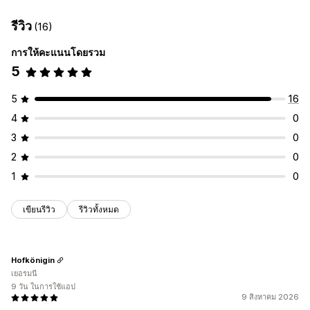
แถบการประกาศ
การจัดส่งฟรี
ประกาศหลายฉบับ
หน้าสินค้า
ตัวเลือกการกำหนดเวลา
รีวิว
(16)
ส่งเสริมการขาย
ตัวจับเวลาถอยหลัง
เกิดขึ้นซ้ำ
ตามกำหนดเวลา
ช่วงวันที่
รีเซ็ตต่อการเข้าชม
การให้คะแนนโดยรวม
การปรับแต่ง
วันที่สิ้นสุดคงที่
นาทีแบบคงที่
หนึ่งครั้ง
ตามเซสชัน
5
ตำแหน่งแบนเนอร์
ลิงก์และปุ่ม
พื้นหลัง
สีและแบบอักษร
เซสชันหมดเวลา
CSS ที่กำหนดเอง
อิโมจิ
หลายภาษา
5
16
ประเภทตัวจับเวลา
การเปลี่ยนรูปแบบตามการแสดงผลบนมือถือ
4
0
ข้อเสนอรายวัน
แฟลชเซลล์
โปรโมชันแบบจำกัดเวลา
การกำหนดเป้าหมายทางภูมิศาสตร์
3
0
การวิเคราะห์และการรายงาน
2
0
การติดตามประสิทธิภาพ
การวิเคราะห์แบบเรียลไทม์
1
0
เขียนรีวิว
รีวิวทั้งหมด
Hofkönigin
เยอรมนี
9 วัน ในการใช้แอป
9 สิงหาคม 2026