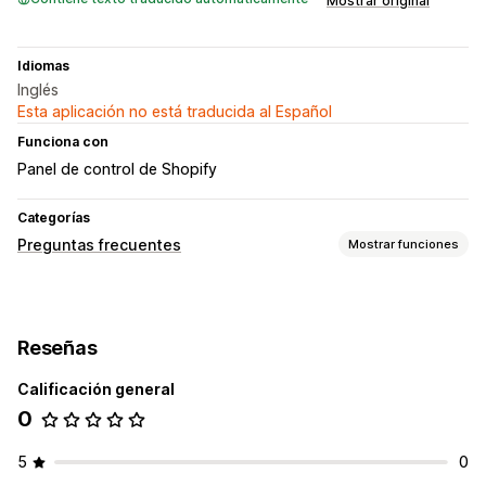
Mostrar original
Idiomas
Inglés
Esta aplicación no está traducida al Español
Funciona con
Panel de control de Shopify
Categorías
Preguntas frecuentes
Mostrar funciones
Herramientas de edición
Editor de texto enriquecido
Múltiples idiomas
SEO
Reseñas
Opciones de muestra
Calificación general
Acordeones
Plantillas personalizadas
Página de producto
0
Página de preguntas frecuentes
Barra de búsqueda
Respuestas instantáneas
5
0
Adaptación a dispositivos móviles
CSS personalizado