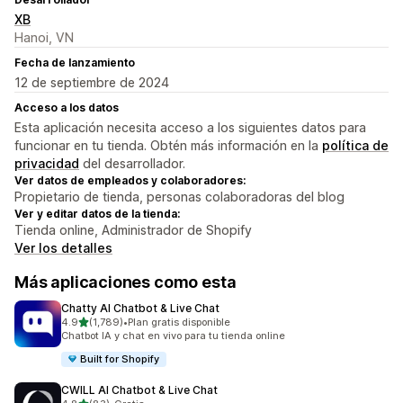
XB
Hanoi, VN
Fecha de lanzamiento
12 de septiembre de 2024
Acceso a los datos
Esta aplicación necesita acceso a los siguientes datos para
funcionar en tu tienda. Obtén más información en la
política de
privacidad
del desarrollador.
Ver datos de empleados y colaboradores:
Propietario de tienda, personas colaboradoras del blog
Ver y editar datos de la tienda:
Tienda online, Administrador de Shopify
Ver los detalles
Más aplicaciones como esta
Chatty AI Chatbot & Live Chat
de 5 estrellas
4.9
(1,789)
•
Plan gratis disponible
1789 reseñas en total
Chatbot IA y chat en vivo para tu tienda online
Built for Shopify
CWILL AI Chatbot & Live Chat