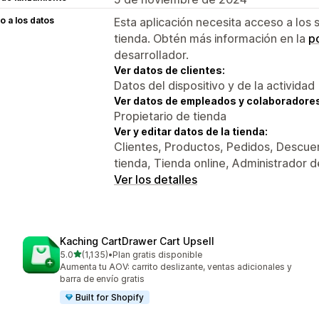
 a los datos
Esta aplicación necesita acceso a los 
tienda. Obtén más información en la
po
desarrollador.
Ver datos de clientes:
Datos del dispositivo y de la actividad
Ver datos de empleados y colaboradore
Propietario de tienda
Ver y editar datos de la tienda:
Clientes, Productos, Pedidos, Descuen
tienda, Tienda online, Administrador d
Ver los detalles
Kaching CartDrawer Cart Upsell
de 5 estrellas
5.0
(1,135)
•
Plan gratis disponible
1135 reseñas en total
Aumenta tu AOV: carrito deslizante, ventas adicionales y
barra de envío gratis
Built for Shopify