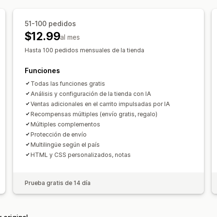
Garantías
Protección de los envíos
R
Compras conjuntas frecuentes
Barra
Envío gratis
Complementos de produ
51-100 pedidos
Recompensas por niveles
Regalos gr
$12.99
Recomendaciones de productos
Com
al mes
Personalización de pago
Descuentos por volumen
Descuentos 
Hasta 100 pedidos mensuales de la tienda
Notas personalizadas
Descuentos au
Recomendaciones de IA
Mejora de s
Funciones
Reglas de método de envío
Reglas d
Ocultar pago exprés
Múltiples idiom
Todas las funciones gratis
Análisis y configuración de la tienda con IA
Ventas adicionales en el carrito impulsadas por IA
Recompensas múltiples (envío gratis, regalo)
Múltiples complementos
Protección de envío
Multilingüe según el país
HTML y CSS personalizados, notas
Prueba gratis de 14 día