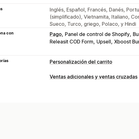
as
Inglés, Español, Francés, Danés, Port
(simplificado), Vietnamita, Italiano, 
Sueco, Turco, griego, Polaco, y Hindi
ona con
Pago
Panel de control de Shopify
Bu
Releasit COD Form
Upsell
Xboost Bu
orías
Personalización del carrito
Visualización de carrito
Ventas adicionales y ventas cruzadas
Anuncios
Estilos personalizados
Reg
Personalización
HTML personalizado
CSS personaliz
Venta adicional en el carrito
Barra de
Promociones
Envoltura de regalo
Ad
Complementos con un solo clic
Carrit
Carrito lateral
Carrito fijo
Casilla de
CSS personalizado
HTML personaliz
Temporizadores de cuenta atrás
Múltiples idiomas
Reglas personaliza
Hacer una venta adicional
Ofertas y recomendaciones
Recomendaciones de productos
Com