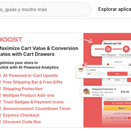
Explorar aplic
ía de imágenes destacadas