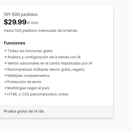
egalos gratis
Envoltura de regalo
 de envío
Canje de recompensas
ctos
101-500 pedidos
atis
$29.99
pras conjuntas frecuentes
al mes
por niveles
Hasta 500 pedidos mensuales de la tienda
tomáticos
uscripción
Procesamiento prioritario
e forma de pago
Funciones
as
Todas las funciones gratis
Análisis y configuración de la tienda con IA
Ventas adicionales en el carrito impulsadas por IA
Recompensas múltiples (envío gratis, regalo)
Múltiples complementos
Protección de envío
Multilingüe según el país
HTML y CSS personalizados, notas
Prueba gratis de 14 día