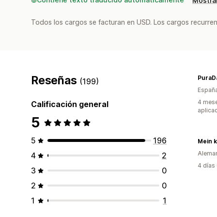
Mostrar
Todos los cargos se facturan en USD. Los cargos recurren
Reseñas
PuraD
(199)
Españ
4 mese
Calificación general
aplica
5
5
196
Alema
4
2
4 días
3
0
2
0
1
1