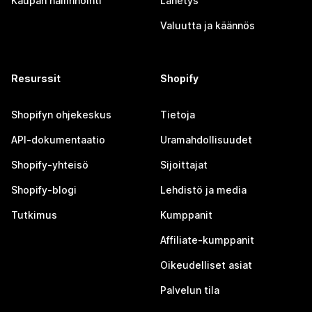
Kaupan hallinnointi
Lähetys
Valuutta ja käännös
Resurssit
Shopify
Shopifyn ohjekeskus
Tietoja
API-dokumentaatio
Uramahdollisuudet
Shopify-yhteisö
Sijoittajat
Shopify-blogi
Lehdistö ja media
Tutkimus
Kumppanit
Affiliate-kumppanit
Oikeudelliset asiat
Palvelun tila