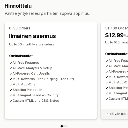
Alennuskentät
Kampanjat
Lahjan paketointi
Hinnoittelu
Yhden klikkauksen lisäosat (add-ons)
Mobiiliresponsiivisuus
Veto-ostoskori
Valitse yrityksellesi parhaiten sopiva sopimus.
Paikallaan pysyvä ostoskori
Veto-ostoskori
Paikallaan pysyvä ostoskori
Ehtojen valintaruutu
Mukautettu CSS-koodi
Mukautettu HTML-koodi
Ajastimet
0-50 Orders
51-100 Orde
Vedä ja pudota -editori
Monikielisyys
Lisämyynti
$12.99
Ilmainen asennus
/k
Mukautetut säännöt
Tuotesuositukset
Säästä ostamalla enemmän
Up to 100 mont
Up to 50 monthly store orders
Tarjoukset ja suositukset
Ilmainen toimitus
Usein yhdessä ostetut tuotteet
Ominaisuude
Takuut
Toimitussuoja
Ilmaislahja
Lahjan paketointi
Toimituspalkki
Palkintojen lunastaminen
Ominaisuudet
All Free Fea
Ilmainen toimitus
Tuotteen lisäosat (add-ons)
Porrastetut palkinnot
All Free Features
Ilmaislahja
AI Store Ana
AI Store Analysis & Setup
Tuotesuositukset
Usein yhdessä ostetut tuotteet
AI-Powered 
Kassan mukauttaminen
AI-Powered Cart Upsells
Volyymialennukset
Porrastetut alennukset
Multi Reward
Multi Rewards (Free Shipping, Free Gift)
Mukautetut muistiinpanot
Automaattiset alennukset
Multi Add-O
Tekoälysuositukset
Kestotilauksen päivitys/korotus
Multi Add-Ons
Shipping Pro
Toimitustapojen säännöt
Maksutapojen säännöt
Shipping Protection
Etusijakäsittely
Multilingual
Multilingual based on Country
Piilota pikakassa
Monikielisyys
Custom HTM
Custom HTML and CSS, Notes
14 päivän mak