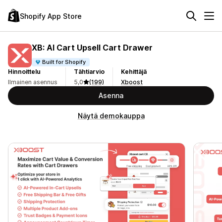
Shopify App Store
XB: AI Cart Upsell Cart Drawer
Built for Shopify
Hinnoittelu
Tähtiarvio
Kehittäjä
Ilmainen asennus
5,0
(199)
Xboost
Asenna
Näytä demokauppa