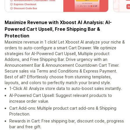
Maximize Revenue with Xboost AI Analysis: AI-
Powered Cart Upsell, Free Shipping Bar &
Protection
Maximize revenue in 1 click! Let Xboost AI analyze your niche &
orders to auto-configure a smart Cart Drawer. We optimize
strategies for AI-Powered Cart Upsell, Multiple product
Addons, and Free Shipping Bar. Drive urgency with an
Announcement Bar & Announcement Countdown Cart Timer.
Secure sales via Terms and Conditions & Express Payment.
Best of all? Effortlessly choose from stunning templates,
layouts, and colors to perfectly match your brand style.
1-Click AI: Analyze store data to auto-boost sales instantly.
AI-Powered Cart Upsell: Suggest relevant products to
increase order value.
Cart Add-ons: Multiple product cart add-ons & Shipping
Protection.
Rewards in Cart: Free shipping bar, discount code, progress
bar and free gift.