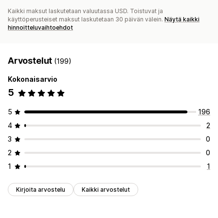
Kaikki maksut laskutetaan valuutassa USD. Toistuvat ja
käyttöperusteiset maksut laskutetaan 30 päivän välein.
Näytä kaikki
hinnoitteluvaihtoehdot
Arvostelut
(199)
Kokonaisarvio
5
5
196
4
2
3
0
2
0
1
1
Kirjoita arvostelu
Kaikki arvostelut