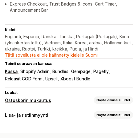
Express Checkout, Trust Badges & Icons, Cart Timer,
Announcement Bar
Kielet
Englanti, Espanja, Ranska, Tanska, Portugali (Portugali), Kiina
(yksinkertaistettu), Vietnam, Italia, Korea, arabia, Hollannin kieli,
ukraina, Ruotsi, Turkki, kreikka, Puola, ja Hindi
Tätä sovellusta ei ole käännetty kielelle Suomi
Toimii seuraavan kanssa:
Kassa
Shopify Admin
Bundles
Gempage
Pagefly
Releasit COD Form
Upsell
Xboost Bundle
Luokat
Ostoskorin mukautus
Näytä ominaisuudet
Ostoskorin näkymä
Lisä- ja ristiinmyynti
Näytä ominaisuudet
Ilmoitukset
Mukautetut tyylit
Mukautetut säännöt
Mukautukset
Mukautettu HTML-koodi
Mukautettu CSS-koodi
Ostoskorilisämyynti
Ilmoituspalkki
Edistymispalkki