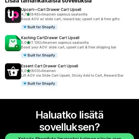
Lisää tämänkaltaisia sovelluksia
Upcart—Cart Drawer Cart Upsell
/ 5 tähteä
4,7
(848)
•
Ilmainen sopimus saatavilla
848 arvostelua yhteensä
Boost AOV w/ slide cart, reward bar, upsell cart & free gifts
Built for Shopify
Kaching CartDrawer Cart Upsell
/ 5 tähteä
5,0
(1 135)
•
Ilmainen sopimus saatavilla
1135 arvostelua yhteensä
Boost your AOV: slide cart, upsell cart & free shipping bar
Built for Shopify
Essent Cart Drawer Cart Upsell
/ 5 tähteä
5,0
(803)
•
Ilmainen
803 arvostelua yhteensä
Lift AOV via Slide Cart Upsell, Sticky Add to Cart, Reward Bar
Built for Shopify
Haluatko lisätä
sovelluksen?
Kokeile Shopifyta ilmaiseksi kolmen päivän ajan