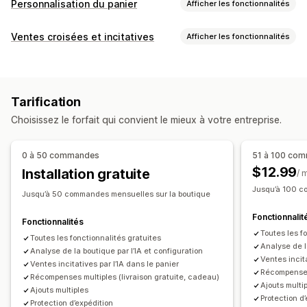
Personnalisation du panier
Afficher les fonctionnalités
Affichage du panier
Ventes croisées et incitatives
Afficher les fonctionnalités
Annonces
Styles personnalisés
Règles personnalisées
Personnalisation
HTML personnalisé
CSS personnalisées
Panier vente incitative
Barre d’annonce
Champs de code de réduction
Promotions
Tarification
Barre de progression
Compléments en un clic
Panier fixe
Emballage cadeau
Optimisation pour le format mobile
Choisissez le forfait qui convient le mieux à votre entreprise.
Panier coulissant
CSS personnalisées
HTML personnalisé
Panier coulissant
Panier fixe
Éditeur avec fonction de glisser-déposer
Multilingue
Case à cocher d’acceptation des Conditions générales
0 à 50 commandes
51 à 100 co
Règles personnalisées
Compte à rebours
$12.99
Installation gratuite
/ 
Offres et recommandations
Vente incitative
Jusqu’à 100 c
Jusqu’à 50 commandes mensuelles sur la boutique
Garanties
Protection de l’expédition
Cadeaux
Recommandations de produits
Fonctionnalit
Emballage cadeau
Expédition gratuite
Plus d’achats, plus d’économies
Expédition gratuite
Fonctionnalités
Toutes les f
Compléments au produit
Recommandations de produits
Produits fréquemment achetés ensemble
Toutes les fonctionnalités gratuites
Analyse de l
Analyse de la boutique par l’IA et configuration
Produits fréquemment achetés ensemble
Barre d’expédition
Utilisation des récompenses
Ventes incita
Ventes incitatives par l’IA dans le panier
Réductions en fonction de la quantité
Récompenses 
Récompenses échelonnées
Cadeaux
Récompenses multiples (livraison gratuite, cadeau)
Ajouts multi
Réductions échelonnées
Ajouts multiples
Protection d
Personnalisation du processus de paiement
Protection d’expédition