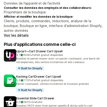
Données de l’appareil et de l’activité
Consulter les données des employés et des collaborateurs:
Propriétaire de la boutique
Afficher et modifier les données de la boutique:
Clients, produits, commandes, réductions, analyse de la
boutique, Boutique en ligne, interface d'administration Shopify,
autres données
Voir les détails
Plus d’applications comme celle-ci
Upcart—Cart Drawer Cart Upsell
étoile(s) sur 5
4,7
(848)
•
Forfait gratuit disponible
848 avis au total
Boostez le panier moyen avec un panier coulissant, une barre de
récompenses, des ventes incitatives et des cadeaux
Built for Shopify
Kaching CartDrawer Cart Upsell
étoile(s) sur 5
5,0
(1 131)
•
Forfait gratuit disponible
1131 avis au total
Panier coulissant, ventes incitatives et livraison gratuite
Built for Shopify
Essential Slide Cart Drawer
étoile(s) sur 5
5,0
(801)
•
Gratuite
801 avis au total
Boostez l'AOV avec tiroir panier upsells & sticky add to cart