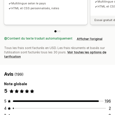
Recommandations basées sur l’IA
Multilingue 
Multilingue selon le pays
Notes personnalisées
Réductions automatiques
Mise à niveau de l’abonnement
Traitement prioritaire
HTML et CSS
HTML et CSS personnalisés, notes
Règles relatives aux modes d’expédition
Règles relatives aux moyens de paiement
Essai gratuit d
Masquer le paiement express
Multilingue
Contient du texte traduit automatiquement
Afficher l’original
Tous les frais sont facturés en USD. Les frais récurrents et basés sur
l’utilisation sont facturés tous les 30 jours.
Voir toutes les options de
tarification
Avis
(199)
Note globale
5
5
196
4
2