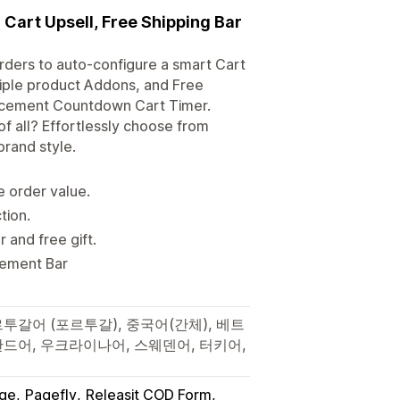
Cart Upsell, Free Shipping Bar
orders to auto-configure a smart Cart
tiple product Addons, and Free
uncement Countdown Cart Timer.
f all? Effortlessly choose from
brand style.
e order value.
tion.
 and free gift.
cement Bar
투갈어 (포르투갈), 중국어(간체), 베트
란드어, 우크라이나어, 스웨덴어, 터키어,
ge
Pagefly
Releasit COD Form