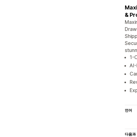
Maxi
& Pr
Maxim
Drawe
Ship
Secur
stunn
1-C
AI-
Car
Rew
Ex
언어
다음과 