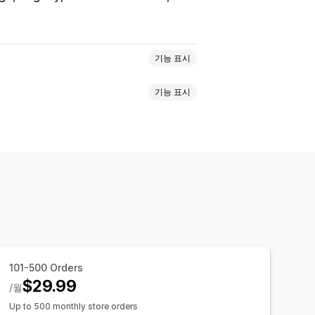
기능 표시
기능 표시
지정 규칙
사용자 지정 HTML
선물 포장
모바일 반응형
카트 서랍
 표시줄
원클릭 추가 기능
고정 카트
이머
 HTML
끌어서 놓기 편집기
료 배송
함께 자주 구매하는 제품
무료 기프트
 포장
무료 배송
제품 추가 옵션
 할인
계층별 할인
AI 권장 사항
규칙
결제 방법 규칙
101-500 Orders
$29.99
/월
Up to 500 monthly store orders