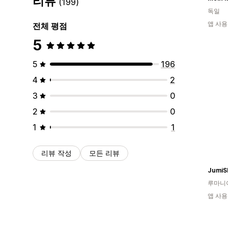
리뷰
(199)
독일
앱 사용
전체 평점
5
5
196
4
2
3
0
2
0
1
1
리뷰 작성
모든 리뷰
JumiS
루마니
앱 사용