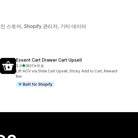
인 스토어, Shopify 관리자, 기타 데이터
Essent Cart Drawer Cart Upsell
별 5개 중
5.0
(801)
•
무료
총 리뷰 801개
Lift AOV via Slide Cart Upsell, Sticky Add to Cart, Reward
Bar
Built for Shopify