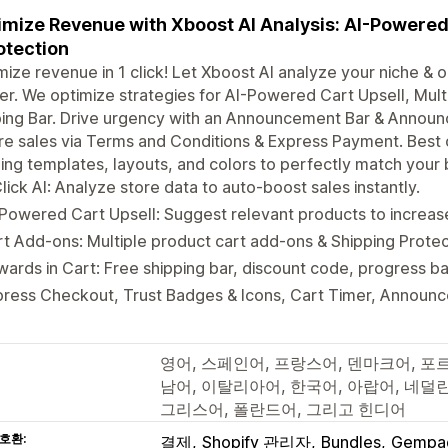
mize Revenue with Xboost AI Analysis: AI-Powered 
otection
ize revenue in 1 click! Let Xboost AI analyze your niche & 
r. We optimize strategies for AI-Powered Cart Upsell, Mul
ping Bar. Drive urgency with an Announcement Bar & Anno
e sales via Terms and Conditions & Express Payment. Best o
ing templates, layouts, and colors to perfectly match your 
lick AI: Analyze store data to auto-boost sales instantly.
Powered Cart Upsell: Suggest relevant products to increas
t Add-ons: Multiple product cart add-ons & Shipping Protec
ards in Cart: Free shipping bar, discount code, progress bar
press Checkout, Trust Badges & Icons, Cart Timer, Announ
영어, 스페인어, 프랑스어, 덴마크어, 포르
남어, 이탈리아어, 한국어, 아랍어, 네덜
그리스어, 폴란드어, 그리고 힌디어
호환:
결제
Shopify 관리자
Bundles
Gempa