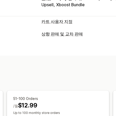
Upsell
Xboost Bundle
카트 사용자 지정
카트 표시
상향 판매 및 교차 판매
공지 사항
사용자 지정 스타일
사용자 
맞춤 설정
사용자 지정 CSS
할인 필드
프로모션
카트 상향 판매
공지 사항 표시줄
진행률
고정 카트
약관 확인란
카운트다운 타
카트 서랍
사용자 지정 CSS
사용자 지정
상향 판매
여러 언어
사용자 지정 규칙
추천 제품
더 많이 사면 더 많이 할인
무
제안 및 권장 사항
배송 표시줄
리워드 사용
등급별 리워드
보증 기간
배송 보호
무료 기프트
선물
결제 사용자 지정
추천 제품
함께 자주 구매하는 제품
수량
사용자 지정 노트
자동 할인
배송 방법 
구독 업그레이드
우선 순위 처리
51-100 Orders
Express 결제 숨기기
여러 언어
$12.99
/월
Up to 100 monthly store orders