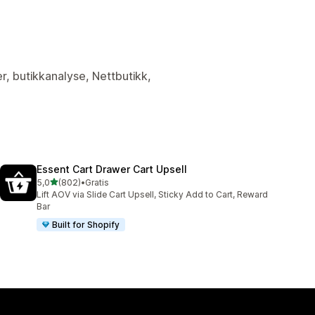
er, butikkanalyse, Nettbutikk,
Essent Cart Drawer Cart Upsell
av 5 stjerner
5,0
(802)
•
Gratis
Totalt 802 omtaler
Lift AOV via Slide Cart Upsell, Sticky Add to Cart, Reward
Bar
Built for Shopify