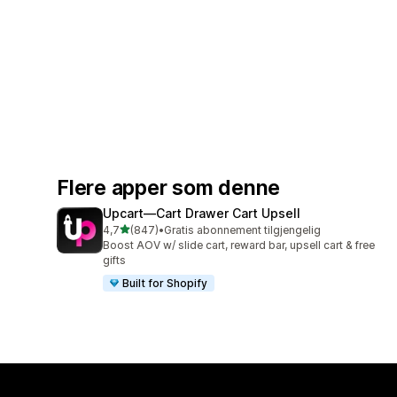
Flere apper som denne
Upcart—Cart Drawer Cart Upsell
av 5 stjerner
4,7
(847)
•
Gratis abonnement tilgjengelig
Totalt 847 omtaler
Boost AOV w/ slide cart, reward bar, upsell cart & free
gifts
Built for Shopify