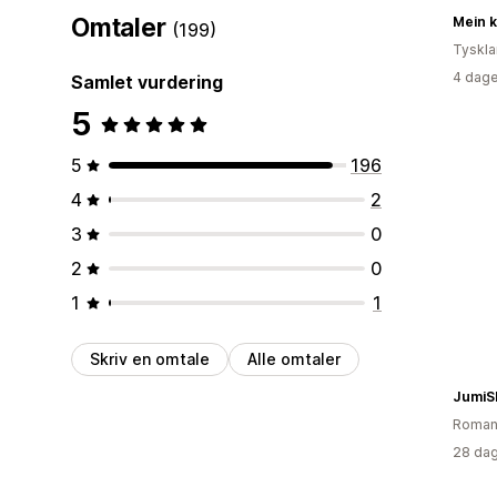
Omtaler
(199)
Tyskl
4 dage
Samlet vurdering
5
5
196
4
2
3
0
2
0
1
1
Skriv en omtale
Alle omtaler
JumiS
Roman
28 dag