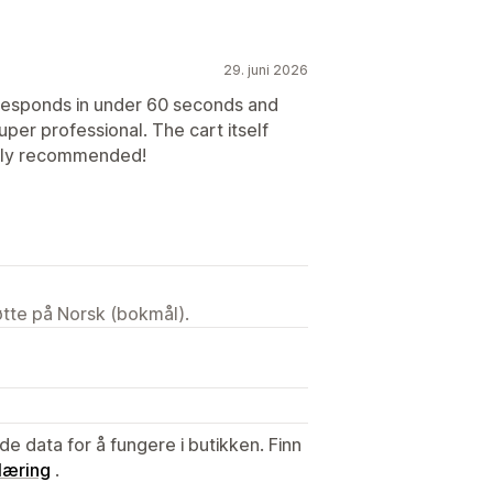
29. juni 2026
responds in under 60 seconds and
er professional. The cart itself
ghly recommended!
tøtte på Norsk (bokmål).
de data for å fungere i butikken. Finn
læring
.