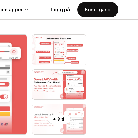
nom apper
Logg på
Kom i gang
+ 8 til