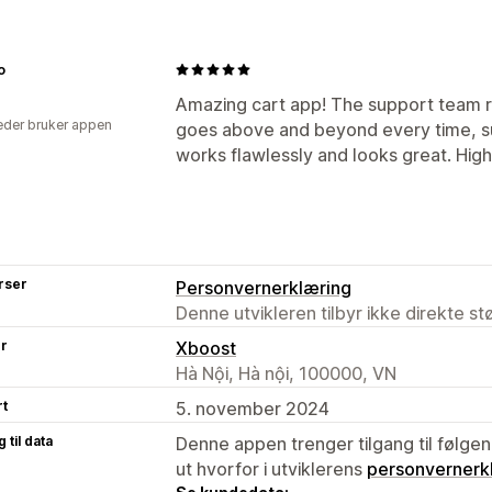
o
Amazing cart app! The support team 
der bruker appen
goes above and beyond every time, sup
works flawlessly and looks great. Hi
rser
Personvernerklæring
Denne utvikleren tilbyr ikke direkte s
er
Xboost
Hà Nội, Hà nội, 100000, VN
rt
5. november 2024
 til data
Denne appen trenger tilgang til følgen
ut hvorfor i utviklerens
personvernerk