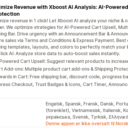
mize Revenue with Xboost AI Analysis: AI-Powered 
otection
ize revenue in 1 click! Let Xboost AI analyze your niche & 
r. We optimize strategies for AI-Powered Cart Upsell, Mul
ping Bar. Drive urgency with an Announcement Bar & Anno
e sales via Terms and Conditions & Express Payment. Best o
ing templates, layouts, and colors to perfectly match your 
lick AI: Analyze store data to auto-boost sales instantly.
Powered Cart Upsell: Suggest relevant products to increas
t Add-ons: Multiple product cart add-ons & Shipping Protec
ards in Cart: Free shipping bar, discount code, progress bar
press Checkout, Trust Badges & Icons, Cart Timer, Announ
Engelsk, Spansk, Fransk, Dansk, Portug
(forenklet), Vietnamesisk, Italiensk, Koreansk, العربية,
українська, Svensk, Tyrkisk, Ελληνικά
Denne appen er ikke oversatt til Nors