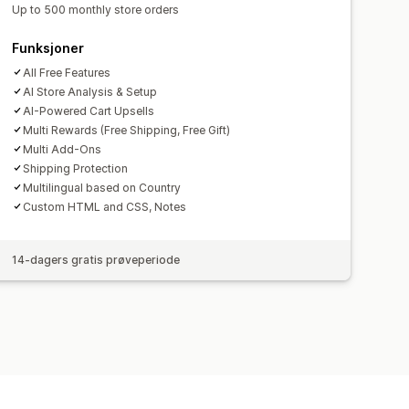
e
Flere språk
dering
Prioritert behandling
Up to 500 monthly store orders
Funksjoner
All Free Features
AI Store Analysis & Setup
AI-Powered Cart Upsells
Multi Rewards (Free Shipping, Free Gift)
Multi Add-Ons
Shipping Protection
Multilingual based on Country
Custom HTML and CSS, Notes
14-dagers gratis prøveperiode