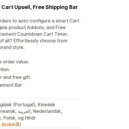
Cart Upsell, Free Shipping Bar
orders to auto-configure a smart Cart
tiple product Addons, and Free
uncement Countdown Cart Timer.
f all? Effortlessly choose from
brand style.
e order value.
tion.
 and free gift.
cement Bar
isisk (Portugal), Kinesisk
 Nederlandsk,
, Polsk, og Hindi
k (bokmål)