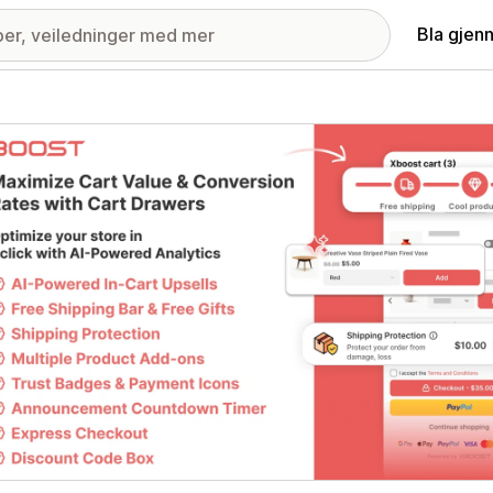
Bla gjen
ri med fremhevede bilder