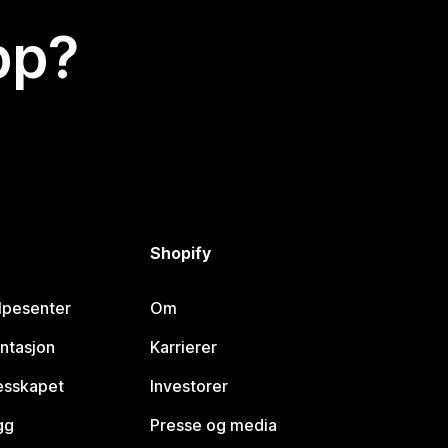
app?
Shopify
lpesenter
Om
ntasjon
Karrierer
lesskapet
Investorer
gg
Presse og media