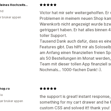
Mein kleines Hochzeitsbüro
and
Victor hat mir sehr weitergeholfen. Er 
r bruker appen
Problemen in meinem neuen Shop kam.
Warenkorb nicht angezeigt wurde bzw.
getriggert haben. Er hat alles binnen 4
toller Support.
Tausend Dank auch dafür, dass es eine
Features gibt. Das hilft mir als Solosel
am Anfang einen finanziellen freien Sp
als 50 Bestellungen im Monat werden, b
Team mit dieser tollen App finanziell 
Nochmals... 1000-fachen Dank! :).
hop.ro
ia
the support is great! instant response
er bruker appen
something for my cart drawer and he
custom CSS and solved it!! thank you!