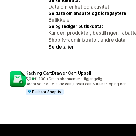
Se kundedata:
Data om enhet og aktivitet
Se data om ansatte og bidragsytere:
Butikkeier
Se og rediger butikkdata:
Kunder, produkter, bestillinger, rabatt
Shopify-administrator, andre data
Se detaljer
Kaching CartDrawer Cart Upsell
av 5 stjerner
5,0
(1 130)
•
Gratis abonnement tilgjengelig
Totalt 1130 omtaler
Boost your AOV: slide cart, upsell cart & free shipping bar
Built for Shopify