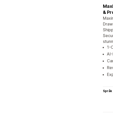
Maxi
& Pr
Maxim
Drawe
Ship
Secur
stunn
1-C
AI-
Car
Rew
Ex
Språk