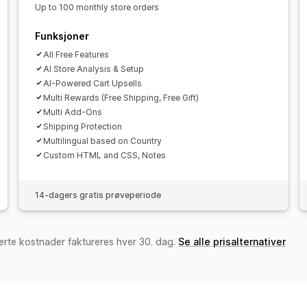
Betalingsmåteregler
Skjul hurtigkass
KI-anbefalinger
Abonnementsoppgra
Up to 100 monthly store orders
Funksjoner
All Free Features
AI Store Analysis & Setup
AI-Powered Cart Upsells
Multi Rewards (Free Shipping, Free Gift)
Multi Add-Ons
Shipping Protection
Multilingual based on Country
Custom HTML and CSS, Notes
14-dagers gratis prøveperiode
erte kostnader faktureres hver 30. dag.
Se alle prisalternativer