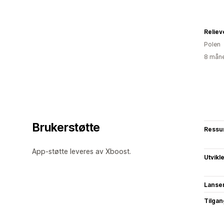
Reliev
Polen
8 måne
Brukerstøtte
Ressu
App-støtte leveres av Xboost.
Utvikl
Lanse
Tilgang