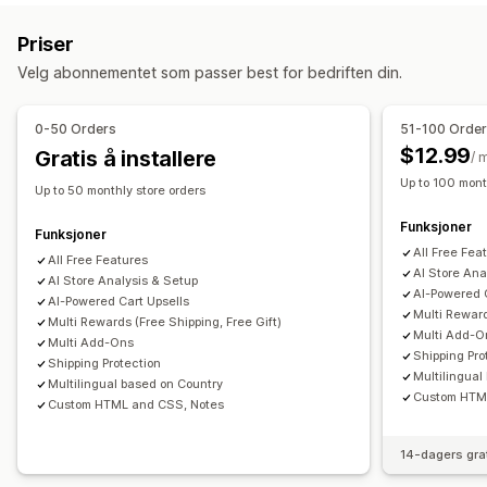
Mersalg i handlekurv
Kunngjøringsfelt
Progresjonsfelt
Gaveinnpakking
Mobilresponsiv
Handlekurvskuff
Priser
Tilleggsprogrammer med ett klikk
Festet handlekurv
Festet handlekurv
Vilkår-avmerkingsboks
Nedtellinger
Velg abonnementet som passer best for bedriften din.
Handlekurvskuff
Tilpasset CSS
Tilpasset HTML
Mersalg
Dra-og-slipp-redigeringsverktøy
Flere språk
Produktanbefalinger
Kjøp mer, spar mer
Gratis frakt
0-50 Orders
51-100 Orde
Tilpassede regler
Kjøpes ofte sammen
Fraktfelt
Innløsning av belønninger
$12.99
Gratis å installere
/ 
Tilbud og anbefalinger
Nivåbelønninger
Gratis gaver
Up to 100 mont
Up to 50 monthly store orders
Garantier
Fraktbeskyttelse
Gratis gaver
Gaveinnpakking
Kassetilpasning
Funksjoner
Gratis frakt
Tilleggsprogrammer for produkter
Funksjoner
Tilpassede merknader
Automatiske rabatter
All Free Fea
Produktanbefalinger
Kjøpes ofte sammen
Volumrabatter
All Free Features
Fraktmetoderegler
Betalingsmåteregler
Skjul hurtigkasse
AI Store Ana
AI Store Analysis & Setup
Rabatter på flere nivåer
KI-anbefalinger
AI-Powered 
Flere språk
AI-Powered Cart Upsells
Abonnementsoppgradering
Prioritert behandling
Multi Reward
Multi Rewards (Free Shipping, Free Gift)
Multi Add-O
Multi Add-Ons
Shipping Pro
Shipping Protection
Multilingual
Multilingual based on Country
Custom HTM
Custom HTML and CSS, Notes
14-dagers gra