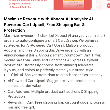
Maximize Revenue with Xboost AI Analysis: AI-
Powered Cart Upsell, Free Shipping Bar &
Protection
Maximize revenue in 1 click! Let Xboost AI analyze your niche &
orders to auto-configure a smart Cart Drawer. We optimize
strategies for AI-Powered Cart Upsell, Multiple product
Addons, and Free Shipping Bar. Drive urgency with an
Announcement Bar & Announcement Countdown Cart Timer.
Secure sales via Terms and Conditions & Express Payment.
Best of all? Effortlessly choose from stunning templates,
layouts, and colors to perfectly match your brand style.
1-Click AI: Analyze store data to auto-boost sales instantly.
AI-Powered Cart Upsell: Suggest relevant products to
increase order value.
Cart Add-ons: Multiple product cart add-ons & Shipping
Protection.
Rewards in Cart: Free shipping bar, discount code, progress
bar and free gift.