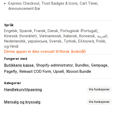
Express Checkout, Trust Badges & Icons, Cart Timer,
Announcement Bar
Språk
Engelsk, Spansk, Fransk, Dansk, Portugisisk (Portugal),
Kinesisk (forenklet), Vietnamesisk, Italiensk, Koreansk, العربية,
Nederlandsk, українська, Svensk, Tyrkisk, Ελληνικά, Polsk,
og Hindi
Denne appen er ikke oversatt til Norsk (bokmål)
Fungerer med
Butikkens kasse
Shopify-administrator
Bundles
Gempage
Pagefly
Releasit COD Form
Upsell
Xboost Bundle
Kategorier
Handlekurvtilpasning
Vis funksjoner
Handlekurv-visning
Mersalg og kryssalg
Vis funksjoner
Kunngjøringer
Tilpassede stiler
Tilpassede regler
Tilpasning
Tilpasset HTML
Tilpasset CSS
Rabattfelt
Kampanjer