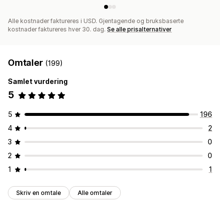
Alle kostnader faktureres i USD. Gjentagende og bruksbaserte
kostnader faktureres hver 30. dag.
Se alle prisalternativer
Omtaler
(199)
Samlet vurdering
5
5
196
4
2
3
0
2
0
1
1
Skriv en omtale
Alle omtaler