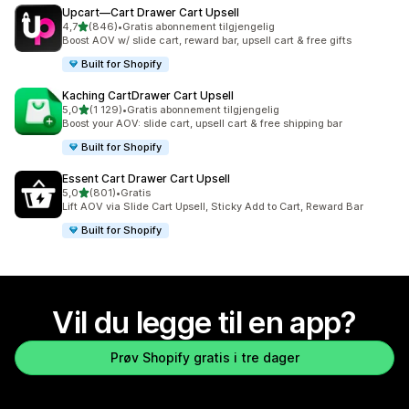
Upcart—Cart Drawer Cart Upsell
av 5 stjerner
4,7
(846)
•
Gratis abonnement tilgjengelig
Totalt 846 omtaler
Boost AOV w/ slide cart, reward bar, upsell cart & free gifts
Built for Shopify
Kaching CartDrawer Cart Upsell
av 5 stjerner
5,0
(1 129)
•
Gratis abonnement tilgjengelig
Totalt 1129 omtaler
Boost your AOV: slide cart, upsell cart & free shipping bar
Built for Shopify
Essent Cart Drawer Cart Upsell
av 5 stjerner
5,0
(801)
•
Gratis
Totalt 801 omtaler
Lift AOV via Slide Cart Upsell, Sticky Add to Cart, Reward Bar
Built for Shopify
Vil du legge til en app?
Prøv Shopify gratis i tre dager