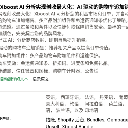
 Xboost AI 分析实现创收最大化：AI 驱动的购物车
实现创收最大化！Xboost AI 可分析您的利基市场和订单，并自
的购物车追加销售、多产品附加组件和免运费通知条优化了策略
紧迫感。通过条款和条件以及快捷付款保障销售安全。最棒的一
和颜色，完美契合您的品牌风格。
键式 AI：分析商店数据，即刻自动提升销量。
I 驱动的购物车追加销售：推荐相关产品以提高订单价值。
物车附加组件：多产品购物车附加组件和运输保护。
物车奖励：免运费通知条、折扣码、进度条和免费礼品。
捷结账、信任徽章和图标、购物车计时器、公告栏
自动翻译的文本
显示原文
英语， 西班牙语， 法语， 丹麦语， 葡
意大利语， 韩语， 阿拉伯语， 荷兰语，
语， 波兰语，以及 印地语
下产品：
结账
Shopify 后台
Bundles
Gempag
Upsell
Xboost Bundle