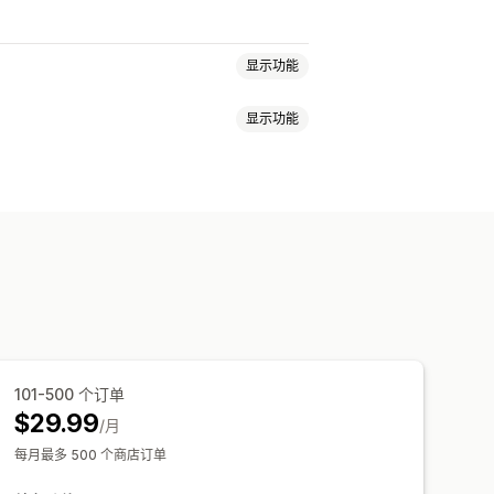
显示功能
显示功能
TML
自定义 CSS
折扣字段
促销
屉
粘性购物车
条款复选框
倒数计时器
务
粘性购物车
购物车抽屉
器
多语言
自定义规则
运输进度条
奖励兑换
分级奖励
运费
附加产品
产品推荐
组合购买
优先处理
款方式规则
隐藏快速结账
多语言
101-500 个订单
$29.99
/月
每月最多 500 个商店订单