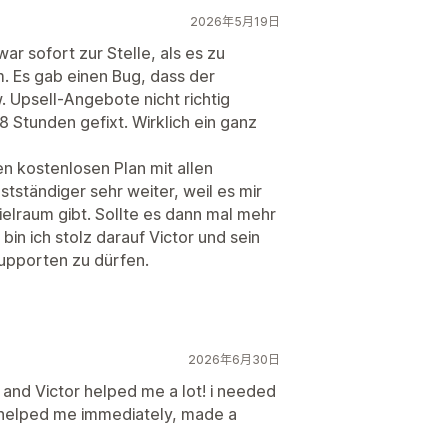
2026年5月19日
war sofort zur Stelle, als es zu
 Es gab einen Bug, dass der
 Upsell-Angebote nicht richtig
8 Stunden gefixt. Wirklich ein ganz
n kostenlosen Plan mit allen
bstständiger sehr weiter, weil es mir
ielraum gibt. Sollte es dann mal mehr
in ich stolz darauf Victor und sein
supporten zu dürfen.
2026年6月30日
, and Victor helped me a lot! i needed
 helped me immediately, made a