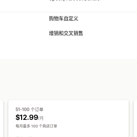
购物车自定义
购物车显示
增销和交叉销售
公告
自定义样式
自定义规则
自定义 H
自定义
礼品包装
自动适应移动设备
购物车抽
购物车增销
公告栏
进度条
一键附加服
增销
自定义 CSS
自定义 HTML
拖放式编辑
产品推荐
多买多省
免运费
组合购买
优惠和建议
免费赠品
保修
运输保护
免费赠品
礼品包装
免
结账自定义
批量折扣
分层折扣
AI 建议
订阅升级
自定义备注
自动折扣
发货方式规则
付
51-100 个订单
$12.99
/月
每月最多 100 个商店订单