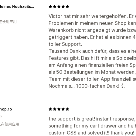
Mein kleines Hochzeitsbüro
Victor hat mir sehr weitergeholfen. Er 
人在使用应用
Problemen in meinem neuen Shop kam.
Warenkorb nicht angezeigt wurde bzw.
getriggert haben. Er hat alles binnen 4
toller Support.
Tausend Dank auch dafür, dass es eine
Features gibt. Das hilft mir als Solosel
am Anfang einen finanziellen freien Sp
als 50 Bestellungen im Monat werden, b
Team mit dieser tollen App finanziell 
Nochmals... 1000-fachen Dank! :).
hop.ro
亚
the support is great! instant response
 人在使用应用
something for my cart drawer and he
custom CSS and solved it!! thank you!