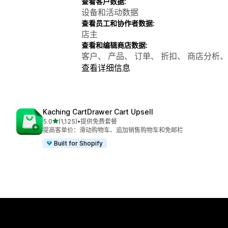
查看客户数据:
设备和活动数据
查看员工和协作者数据:
店主
查看和编辑商店数据:
客户、 产品、 订单、 折扣、 商店分析、 
查看详细信息
Kaching CartDrawer Cart Upsell
星（满分 5 星）
5.0
(1,125)
•
提供免费套餐
总共 1125 条评论
提高客单价：滑动购物车、追加销售购物车和免邮栏
Built for Shopify