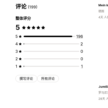
评论
(199)
德国
4天 
整体评分
5
5
196
4
2
3
0
2
0
1
1
撰写评论
所有评论
JumiS
罗马尼
28天