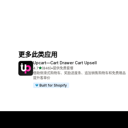
更多此类应用
Upcart—Cart Drawer Cart Upsell
星（满分 5 星）
4.7
(846)
•
提供免费套餐
总共 846 条评论
借助侧滑式购物车、奖励进度条、追加销售购物车和免费赠品
提升客单价
Built for Shopify