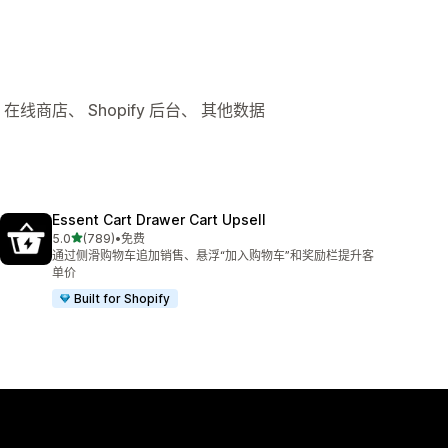
在线商店、 Shopify 后台、 其他数据
Essent Cart Drawer Cart Upsell
星（满分 5 星）
5.0
(789)
•
免费
总共 789 条评论
通过侧滑购物车追加销售、悬浮“加入购物车”和奖励栏提升客
单价
Built for Shopify