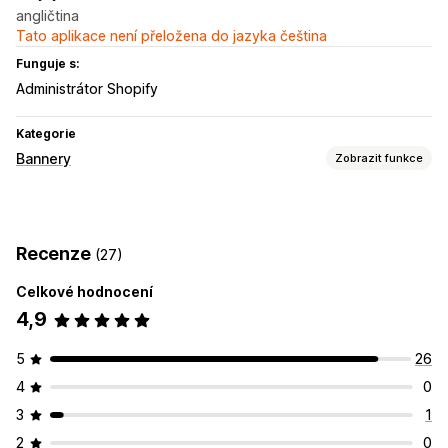
angličtina
Tato aplikace není přeložena do jazyka čeština
Funguje s:
Administrátor Shopify
Kategorie
Bannery
Zobrazit funkce
Typ banneru
Oznamovací lišta
Doprava zdarma
Více oznámení
Recenze
(27)
Notifikace
Stránka produktu
Propagační
Odpočet
Celkové hodnocení
Přizpůsobení
4,9
Pozice banneru
Animace
Připnuté zobrazení
Odkazy a tlačítka
Pozadí
Barva a písmo
Vlastní CSS
5
26
Emoji
Více jazyků
Responzivní design pro mobilní zařízení
4
0
3
1
2
0