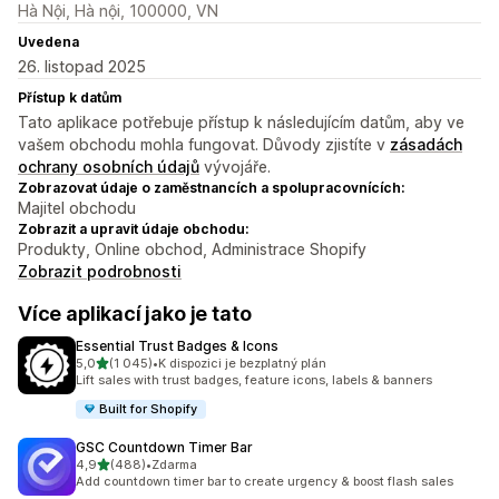
Hà Nội, Hà nội, 100000, VN
Uvedena
26. listopad 2025
Přístup k datům
Tato aplikace potřebuje přístup k následujícím datům, aby ve
vašem obchodu mohla fungovat. Důvody zjistíte v
zásadách
ochrany osobních údajů
vývojáře.
Zobrazovat údaje o zaměstnancích a spolupracovnících:
Majitel obchodu
Zobrazit a upravit údaje obchodu:
Produkty, Online obchod, Administrace Shopify
Zobrazit podrobnosti
Více aplikací jako je tato
Essential Trust Badges & Icons
z 5 hvězd
5,0
(1 045)
•
K dispozici je bezplatný plán
Celkový počet recenzí: 1045
Lift sales with trust badges, feature icons, labels & banners
Built for Shopify
GSC Countdown Timer Bar
z 5 hvězd
4,9
(488)
•
Zdarma
Celkový počet recenzí: 488
Add countdown timer bar to create urgency & boost flash sales