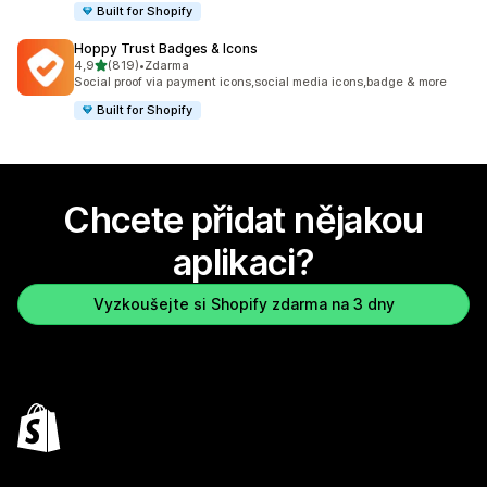
Built for Shopify
Hoppy Trust Badges & Icons
z 5 hvězd
4,9
(819)
•
Zdarma
Celkový počet recenzí: 819
Social proof via payment icons,social media icons,badge & more
Built for Shopify
Chcete přidat nějakou
aplikaci?
Vyzkoušejte si Shopify zdarma na 3 dny