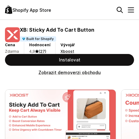
Shopify App Store
XB: Sticky Add To Cart Button
Built for Shopify
Cena
Hodnocení
Vývojář
Zdarma
4,9
(27)
Xboost
Instalovat
Zobrazit demoverzi obchodu