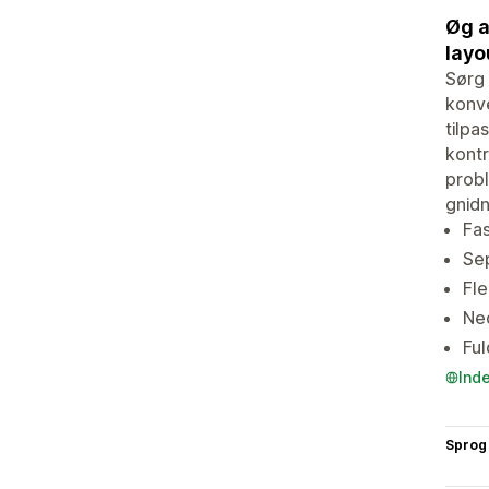
Øg a
layo
Sørg 
konve
tilpa
kontr
probl
gnidn
Fas
Sep
Fle
Ned
Ful
Ind
Sprog