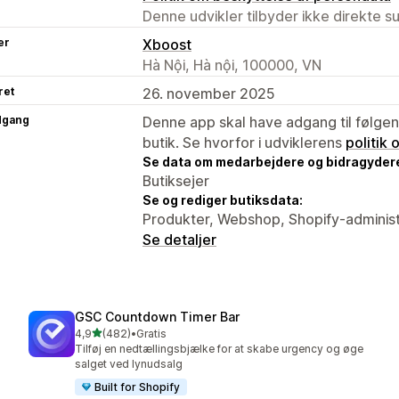
Denne udvikler tilbyder ikke direkte s
er
Xboost
Hà Nội, Hà nội, 100000, VN
ret
26. november 2025
dgang
Denne app skal have adgang til følgend
butik. Se hvorfor i udviklerens
politik
Se data om medarbejdere og bidragyder
Butiksejer
Se og rediger butiksdata:
Produkter, Webshop, Shopify-adminis
Se detaljer
GSC Countdown Timer Bar
ud af 5 stjerner
4,9
(482)
•
Gratis
482 anmeldelser i alt
Tilføj en nedtællingsbjælke for at skabe urgency og øge
salget ved lynudsalg
Built for Shopify