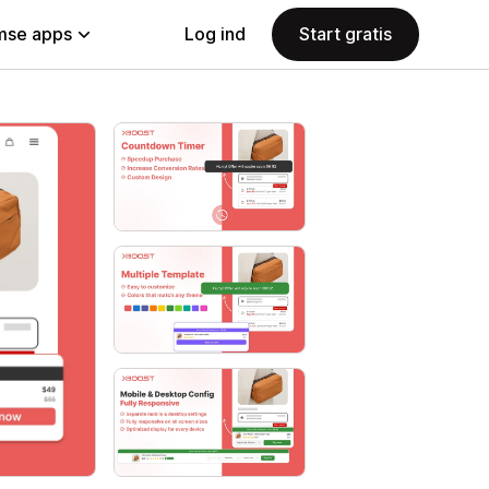
se apps
Log ind
Start gratis