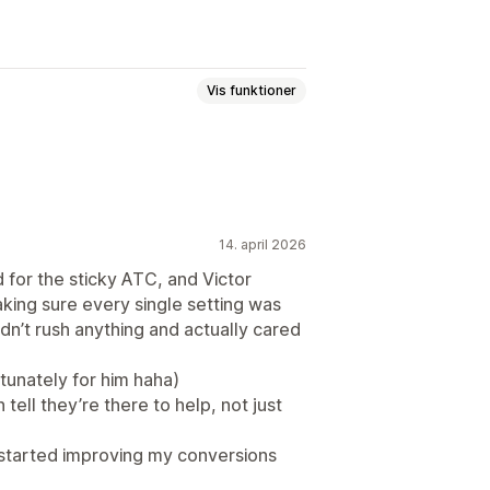
Vis funktioner
sseannoncering
Notifikation
g
14. april 2026
tgjort visning
Links og knapper
d for the sticky ATC, and Victor
aking sure every single setting was
asset CSS
Emojis
Flere sprog
idn’t rush anything and actually cared
rtunately for him haha)
 tell they’re there to help, not just
started improving my conversions