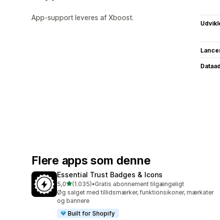
App-support leveres af Xboost.
Udvikl
Lance
Dataa
Flere apps som denne
Essential Trust Badges & Icons
ud af 5 stjerner
5,0
(1.035)
•
Gratis abonnement tilgængeligt
1035 anmeldelser i alt
Øg salget med tillidsmærker, funktionsikoner, mærkater
og bannere
Built for Shopify