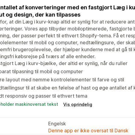
ntallet af konverteringer med en fastgjort Læg i k
ut og design, der kan tilpasses
for, at din Læg i kurv-knap altid er synlig for at reducere ant
rteringer. Vores app tilbyder mobiloptimerede, fastgjorte b
sning, der passer perfekt til ethvert Shopify-tema. Få et re
olelementer til mobil og computer, nedtællingsure, der skab
emfri brugeroplevelse, der hjælper kunderne med at gå til 
ingsfri købsrejse på tværs af alle enheder.
tgjort Læg i kurv-bjælke, der altid er synlig, når du ruller
arat tilpasning til mobil og computer
re layout med nemme kontrolelementer til farve og stil
tællingsur til at skabe en følelse af hast og øge antallet af
dt responsiv og passer til ethvert tema
eholder maskinoversat tekst
Vis oprindelig
Engelsk
Denne app er ikke oversat til Dansk