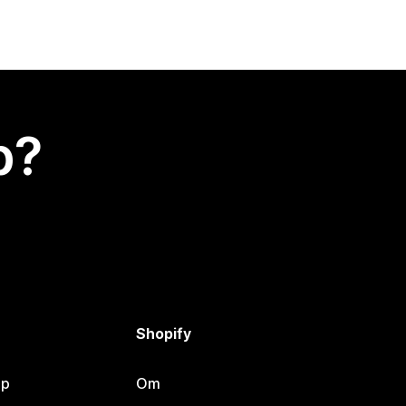
p?
Shopify
lp
Om