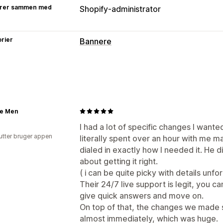
rer sammen med
Shopify-administrator
rier
Bannere
Bannertype
Annonceringslinje
Gratis levering
Ma
Produktside
Promovering
Nedtællin
Tilpasning
e Men
Placering af banner
Animationer
Fas
I had a lot of specific changes I wante
utter bruger appen
literally spent over an hour with me m
Baggrunde
Farve og skrifttype
Tilp
dialed in exactly how I needed it. He d
Dynamisk på mobil
about getting it right.
( i can be quite picky with details unfo
Their 24/7 live support is legit, you can
give quick answers and move on.
On top of that, the changes we made 
almost immediately, which was huge.