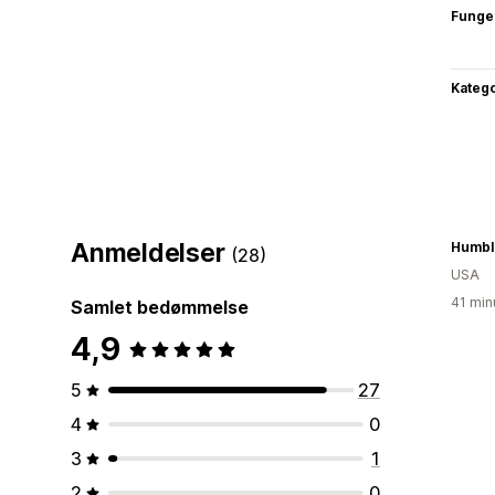
Funge
Katego
Anmeldelser
Humbl
(28)
USA
41 min
Samlet bedømmelse
4,9
5
27
4
0
3
1
2
0