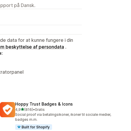
upport på Dansk.
e data for at kunne fungere i din
 om beskyttelse af persondata
.
e:
tratorpanel
Hoppy Trust Badges & Icons
ud af 5 stjerner
4,9
(816)
•
Gratis
816 anmeldelser i alt
Social proof via betalingsikoner, ikoner til sociale medier,
badges m.m.
Built for Shopify