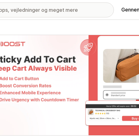
Gennem
ri med udvalgte billeder