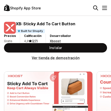
Shopify App Store
XB: Sticky Add To Cart Button
Built for Shopify
Precios
Calificación
Desarrollador
Gratis
4,9
(27)
Xboost
Instalar
Ver tienda de demostración