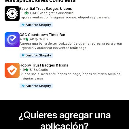
Más aplicaciones como esta
Essential Trust Badges & Icons
de 5 estrellas
5.0
(1,042)
•
Plan gratis disponible
1042 reseñas en total
Impulsa ventas con insignias, iconos, etiquetas y banners.
Built for Shopify
GSC Countdown Timer Bar
de 5 estrellas
4.9
(487)
•
Gratis
487 reseñas en total
Agrega una barra de temporizador de cuenta regresiva para crear
urgencia y aumentar las ventas relámpago
Built for Shopify
Hoppy Trust Badges & Icons
de 5 estrellas
4.9
(818)
•
Gratis
818 reseñas en total
Prueba social mediante íconos de pago, íconos de redes sociales,
insignias y más
Built for Shopify
¿Quieres agregar una
aplicación?