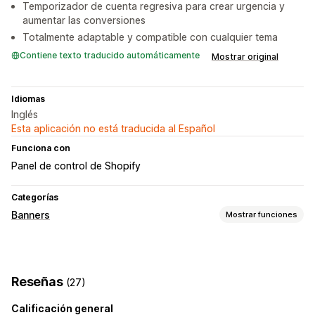
Temporizador de cuenta regresiva para crear urgencia y
aumentar las conversiones
Totalmente adaptable y compatible con cualquier tema
Contiene texto traducido automáticamente
Mostrar original
Idiomas
Inglés
Esta aplicación no está traducida al Español
Funciona con
Panel de control de Shopify
Categorías
Banners
Mostrar funciones
Tipo de banner
Barra de anuncios
Envío gratis
Múltiples anuncios
Reseñas
(27)
Notificación
Página de producto
Promocional
Cuenta regresiva
Calificación general