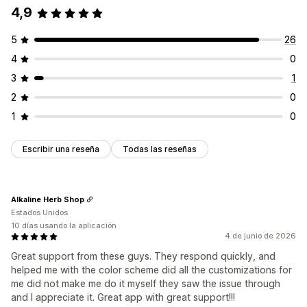
4,9
Personalización
Posición del banner
Animaciones
Visualización fija
5
26
Enlaces y botones
Fondos
Color y fuente
4
0
CSS personalizado
Emojis
Múltiples idiomas
3
1
Adaptación a dispositivos móviles
2
0
1
0
Escribir una reseña
Todas las reseñas
Alkaline Herb Shop
Estados Unidos
10 días usando la aplicación
4 de junio de 2026
Great support from these guys. They respond quickly, and
helped me with the color scheme did all the customizations for
me did not make me do it myself they saw the issue through
and I appreciate it. Great app with great support!!!