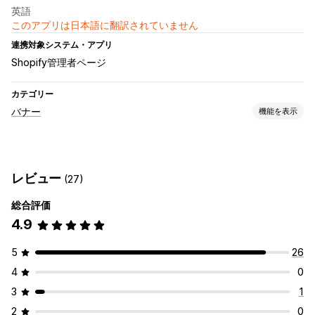
英語
このアプリは日本語に翻訳されていません
連携対象システム・アプリ
Shopify管理者ページ
カテゴリー
バナー
機能を表示
バナータイプ
お知らせバー
無料配送
複数のお知らせ
通知
商品ページ
レビュー
(27)
プロモーション
カウントダウン
総合評価
カスタマイズ
4.9
バナーの位置
アニメーション
常時表示
リンクとボタン
背景
色とフォント
カスタムCSS
絵文字
複数言語
モバイル対応
5
26
4
0
3
1
2
0