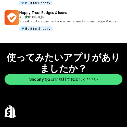
Built for Shopify
Hoppy Trust Badges & Icons
5つ星中
4.9
(819)
•
無料
合計レビュー数：819件
Social proof via payment icons,social media icons,badge & more
Built for Shopify
使ってみたいアプリがあり
ましたか？
Shopifyを3日間無料でお試しください