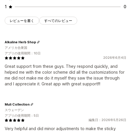
1
0
レビューを書く
すべてのレビュー
Alkaline Herb Shop
アメリカ合衆国
アプリの使用期間：10日
2026年6月4日
Great support from these guys. They respond quickly, and
helped me with the color scheme did all the customizations for
me did not make me do it myself they saw the issue through
and I appreciate it. Great app with great support!!!
Muli Collection
スウェーデン
アプリの使用期間：5日
編集日：2026年5月26日
Very helpful and did minor adjustments to make the sticky