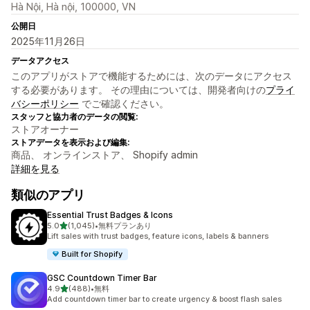
Hà Nội, Hà nội, 100000, VN
公開日
2025年11月26日
データアクセス
このアプリがストアで機能するためには、次のデータにアクセス
する必要があります。 その理由については、開発者向けの
プライ
バシーポリシー
でご確認ください。
スタッフと協力者のデータの閲覧:
ストアオーナー
ストアデータを表示および編集:
商品、 オンラインストア、 Shopify admin
詳細を見る
類似のアプリ
Essential Trust Badges & Icons
5つ星中
5.0
(1,045)
•
無料プランあり
合計レビュー数：1045件
Lift sales with trust badges, feature icons, labels & banners
Built for Shopify
GSC Countdown Timer Bar
5つ星中
4.9
(488)
•
無料
合計レビュー数：488件
Add countdown timer bar to create urgency & boost flash sales