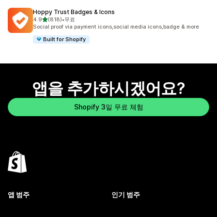
Hoppy Trust Badges & Icons
별 5개 중
4.9
(818)
•
무료
총 리뷰 818개
Social proof via payment icons,social media icons,badge & more
Built for Shopify
앱을 추가하시겠어요?
Shopify 3일 무료 체험
앱 범주
인기 범주