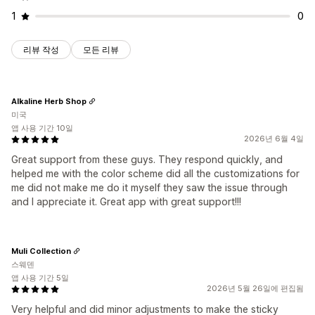
1
0
리뷰 작성
모든 리뷰
Alkaline Herb Shop
미국
앱 사용 기간 10일
2026년 6월 4일
Great support from these guys. They respond quickly, and
helped me with the color scheme did all the customizations for
me did not make me do it myself they saw the issue through
and I appreciate it. Great app with great support!!!
Muli Collection
스웨덴
앱 사용 기간 5일
2026년 5월 26일에 편집됨
Very helpful and did minor adjustments to make the sticky