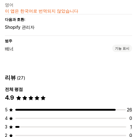
영어
이 앱은 한국어로 번역되지 않았습니다
다음과 호환:
Shopify 관리자
범주
배너
기능 표시
배너 유형
공지 사항 표시줄
무료 배송
여러 공지
알림
제품 페이지
리뷰
(27)
홍보형
카운트 다운
전체 평점
맞춤 설정
4.9
배너 위치
애니메이션
고정 디스플레이
링크 및 버튼
배경
색상 및 글꼴
사용자 지정 CSS
이모티콘
여러 언어
5
26
모바일 반응형
4
0
3
1
2
0