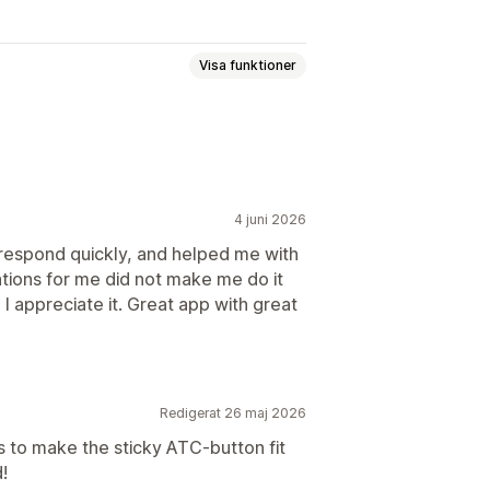
Visa funktioner
g meddelande
Avisering
imer
4 juni 2026
isplay
Länkar och knappar
respond quickly, and helped me with
ations for me did not make me do it
passad CSS
Emojis
Flera språk
I appreciate it. Great app with great
Redigerat 26 maj 2026
s to make the sticky ATC-button fit
!