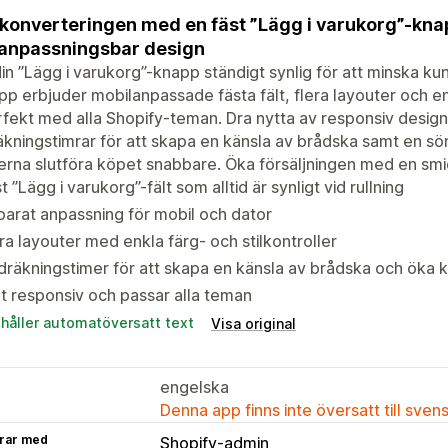
konverteringen med en fäst ”Lägg i varukorg”-kna
anpassningsbar design
din ”Lägg i varukorg”-knapp ständigt synlig för att minska k
pp erbjuder mobilanpassade fästa fält, flera layouter och e
rfekt med alla Shopify-teman. Dra nytta av responsiv design,
kningstimrar för att skapa en känsla av brådska samt en s
rna slutföra köpet snabbare. Öka försäljningen med en smi
t ”Lägg i varukorg”-fält som alltid är synligt vid rullning
arat anpassning för mobil och dator
ra layouter med enkla färg- och stilkontroller
räkningstimer för att skapa en känsla av brådska och öka 
lt responsiv och passar alla teman
ehåller automatöversatt text
Visa original
engelska
Denna app finns inte översatt till sven
rar med
Shopify-admin