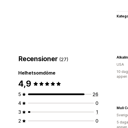
Katego
Recensioner
Alkali
(27)
USA
10 dag
Helhetsomdöme
appen
4,9
5
26
4
0
Muli C
3
1
Sverig
2
0
5 daga
appen