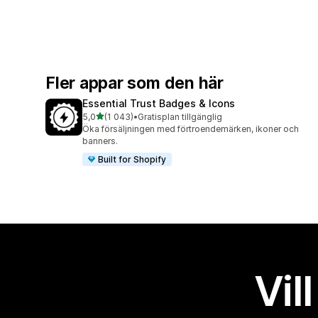
Fler appar som den här
Essential Trust Badges & Icons
av 5 stjärnor
5,0
(1 043)
•
Gratisplan tillgänglig
1043 recensioner totalt
Öka försäljningen med förtroendemärken, ikoner och
banners.
Built for Shopify
Vil