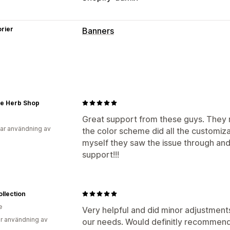
rier
Banners
Bannertyp
Fält med meddelande
Fri frakt
Stän
Produktsidor
Kampanj
Nedräkningst
Anpassning
ne Herb Shop
Bannerposition
Animeringar
Klisterd
Great support from these guys. They 
ar användning av
the color scheme did all the customiz
Bakgrunder
Färg och teckensnitt
An
myself they saw the issue through and 
Mobilanpassning
support!!!
ollection
e
Very helpful and did minor adjustment
r användning av
our needs. Would definitly recommend