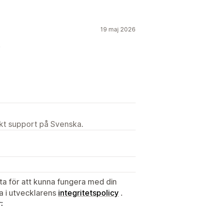
19 maj 2026
.
ekt support på Svenska.
ata för att kunna fungera med din
ta i utvecklarens
integritetspolicy
.
: