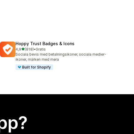
Hoppy Trust Badges & Icons
av 5 stjärnor
4,9
(818)
•
Gratis
818 recensioner totalt
Sociala bevis med betalningsikoner, sociala medier-
ikoner, märken med mera
Built for Shopify
app?