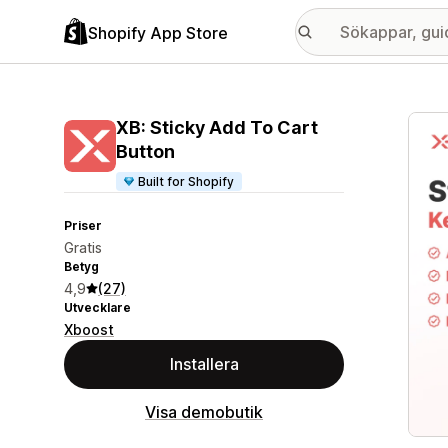
Shopify App Store
Galle
XB: Sticky Add To Cart
Button
Built for Shopify
Priser
Gratis
Betyg
4,9
(27)
Utvecklare
Xboost
Installera
Visa demobutik