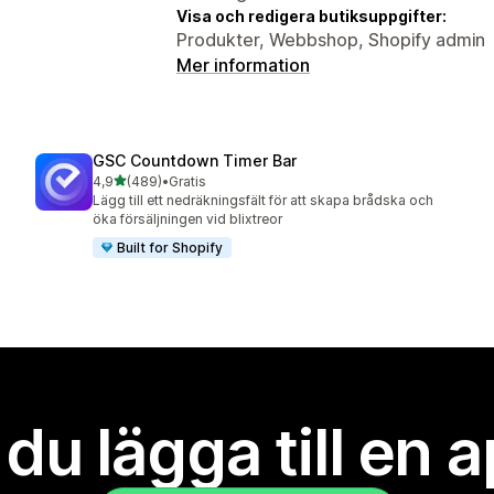
Visa och redigera butiksuppgifter:
Produkter, Webbshop, Shopify admin
Mer information
GSC Countdown Timer Bar
av 5 stjärnor
4,9
(489)
•
Gratis
489 recensioner totalt
Lägg till ett nedräkningsfält för att skapa brådska och
öka försäljningen vid blixtreor
Built for Shopify
l du lägga till en 