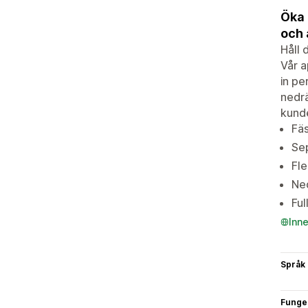
Öka 
och 
Håll 
Vår a
in pe
nedrä
kunde
Fäs
Sep
Fle
Ned
Ful
Inn
Språk
Funge