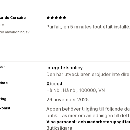
ar du Corsaire
ike
Parfait, en 5 minutes tout était installé
ter användning av
ser
Integritetspolicy
Den här utvecklaren erbjuder inte dir
klare
Xboost
Hà Nội, Hà nội, 100000, VN
ring
26 november 2025
tkomst
Appen behöver tillgång till följande d
butik. Läs mer om anledningen till det
Visa personal- och medarbetaruppgifter
Butiksägare