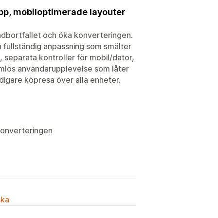
pp, mobiloptimerade layouter
undbortfallet och öka konverteringen.
n fullständig anpassning som smälter
 separata kontroller för mobil/dator,
ömlös användarupplevelse som låter
digare köpresa över alla enheter.
konverteringen
ska