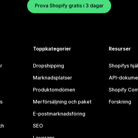
Prova Shopify gratis i 3 dagar
Toppkategorier
Resurser
r
Dropshipping
Shopifys hjä
Marknadsplatser
API-dokume
Produktomdömen
Shopify Co
s
Merförsäljning och paket
Forskning
E-postmarknadsföring
ch
SEO
Leverans