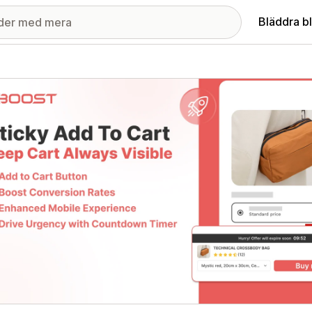
Bläddra b
ri med utvalda bilder