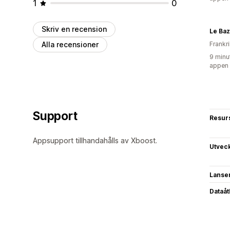
1
0
Skriv en recension
Le Baz
Alla recensioner
Frankr
9 minu
appen
Support
Resur
Appsupport tillhandahålls av Xboost.
Utvec
Lanse
Dataå