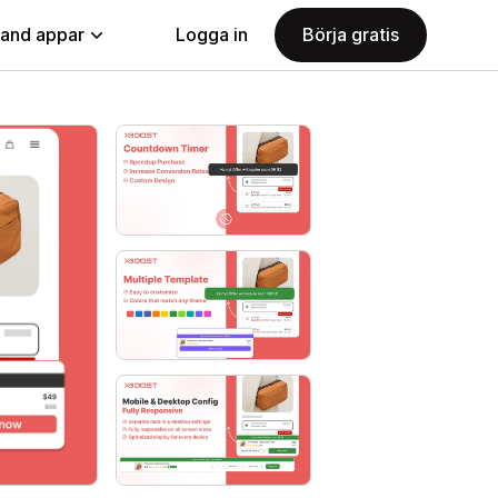
land appar
Logga in
Börja gratis