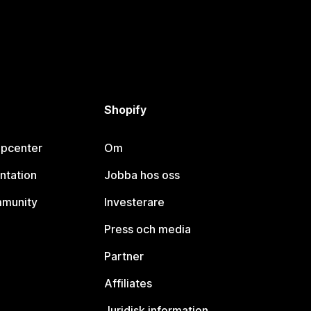
Shopify
lpcenter
Om
ntation
Jobba hos oss
mmunity
Investerare
Press och media
Partner
Affiliates
Juridisk information